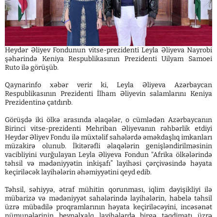
Heydər Əliyev Fondunun vitse-prezidenti Leyla Əliyeva Nayrobi
şəhərində Keniya Respublikasının Prezidenti Uilyam Samoei
Ruto ilə görüşüb.
Qaynarinfo xəbər verir ki, Leyla Əliyeva Azərbaycan
Respublikasının Prezidenti İlham Əliyevin salamlarını Keniya
Prezidentinə çatdırıb.
Görüşdə iki ölkə arasında əlaqələr, o cümlədən Azərbaycanın
Birinci vitse-prezidenti Mehriban Əliyevanın rəhbərlik etdiyi
Heydər Əliyev Fondu ilə müxtəlif sahələrdə əməkdaşlıq imkanları
müzakirə olunub. İkitərəfli əlaqələrin genişləndirilməsinin
vacibliyini vurğulayan Leyla Əliyeva Fondun "Afrika ölkələrində
təhsil və mədəniyyətin inkişafı” layihəsi çərçivəsində həyata
keçiriləcək layihələrin əhəmiyyətini qeyd edib.
Təhsil, səhiyyə, ətraf mühitin qorunması, iqlim dəyişikliyi ilə
mübarizə və mədəniyyət sahələrində layihələrin, habelə təhsil
üzrə mübadilə proqramlarının həyata keçiriləcəyini, incəsənət
nümunələrinin beynəlxalq layihələrdə birgə təqdimatı üzrə