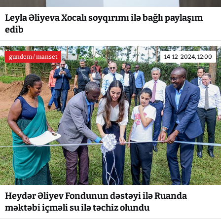
Leyla Əliyeva Xocalı soyqırımı ilə bağlı paylaşım
edib
gundem / manset
14-12-2024, 12:00
Heydər Əliyev Fondunun dəstəyi ilə Ruanda
məktəbi içməli su ilə təchiz olundu