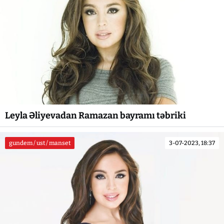
Leyla Əliyevadan Ramazan bayramı təbriki
gundem / ust / manset
3-07-2023, 18:37