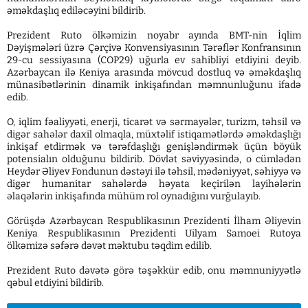
əməkdaşlıq ediləcəyini bildirib.
Prezident Ruto ölkəmizin noyabr ayında BMT-nin İqlim
Dəyişmələri üzrə Çərçivə Konvensiyasının Tərəflər Konfransının
29-cu sessiyasına (COP29) uğurla ev sahibliyi etdiyini deyib.
Azərbaycan ilə Keniya arasında mövcud dostluq və əməkdaşlıq
münasibətlərinin dinamik inkişafından məmnunluğunu ifadə
edib.
O, iqlim fəaliyyəti, enerji, ticarət və sərmayələr, turizm, təhsil və
digər sahələr daxil olmaqla, müxtəlif istiqamətlərdə əməkdaşlığı
inkişaf etdirmək və tərəfdaşlığı genişləndirmək üçün böyük
potensialın olduğunu bildirib. Dövlət səviyyəsində, o cümlədən
Heydər Əliyev Fondunun dəstəyi ilə təhsil, mədəniyyət, səhiyyə və
digər humanitar sahələrdə həyata keçirilən layihələrin
əlaqələrin inkişafında mühüm rol oynadığını vurğulayıb.
Görüşdə Azərbaycan Respublikasının Prezidenti İlham Əliyevin
Keniya Respublikasının Prezidenti Uilyam Samoei Rutoya
ölkəmizə səfərə dəvət məktubu təqdim edilib.
Prezident Ruto dəvətə görə təşəkkür edib, onu məmnuniyyətlə
qəbul etdiyini bildirib.