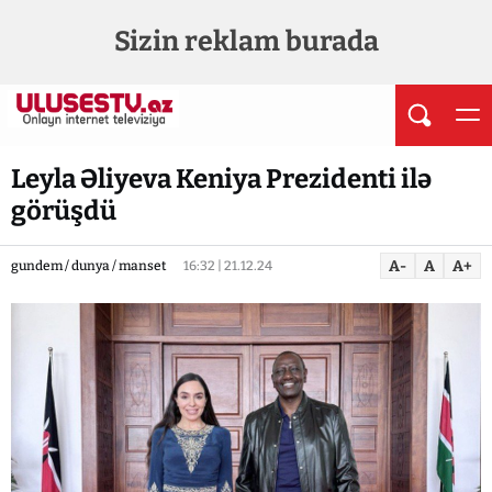
Sizin reklam burada
Leyla Əliyeva Keniya Prezidenti ilə
görüşdü
A-
A
A+
gundem / dunya / manset
16:32 | 21.12.24