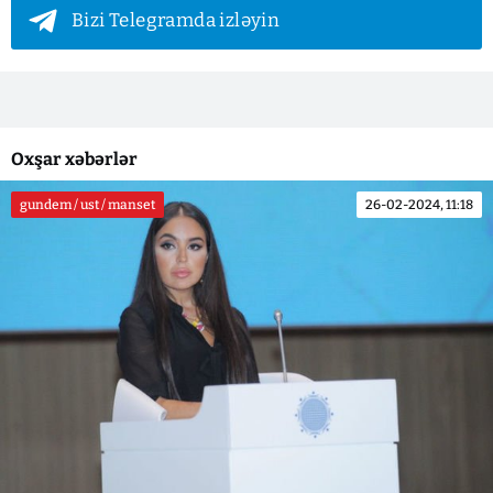
Bizi Telegramda izləyin
Oxşar xəbərlər
gundem / ust / manset
26-02-2024, 11:18