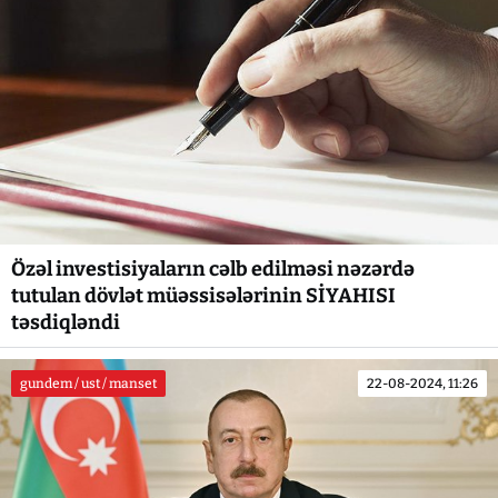
Özəl investisiyaların cəlb edilməsi nəzərdə
tutulan dövlət müəssisələrinin SİYAHISI
təsdiqləndi
gundem / ust / manset
22-08-2024, 11:26