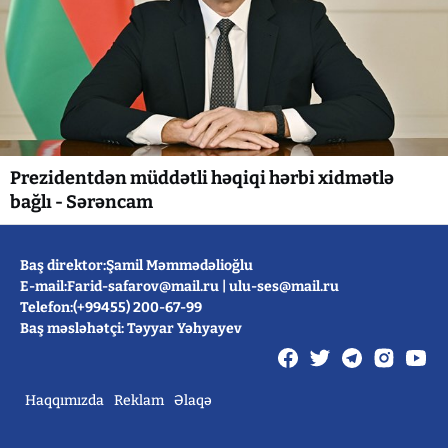
Prezidentdən müddətli həqiqi hərbi xidmətlə
bağlı - Sərəncam
Baş direktor:Şamil Məmmədəlioğlu
E-mail:
Farid-safarov@mail.ru
|
ulu-ses@mail.ru
Telefon:(+99455) 200-67-99
Baş məsləhətçi: Təyyar Yəhyayev
Haqqımızda
Reklam
Əlaqə