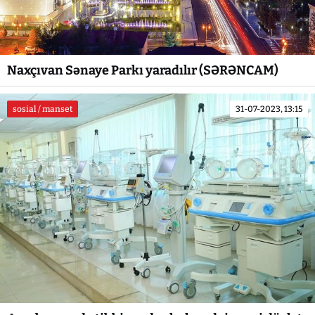
Naxçıvan Sənaye Parkı yaradılır (SƏRƏNCAM)
sosial / manset
31-07-2023, 13:15