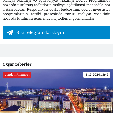
Maliyyə Nazirliyi və İqtisadiyyat Nazirliyi Dövlət Proqramında
nəzərdə tutulmuş tədbirlərin maliyyələşdirilməsi məqsədilə hər
il Azərbaycan Respublikası dövlət büdcəsinin, dövlət investisiya
proqramlarının tərtibi prosesində zəruri maliyyə vəsaitinin
nəzərdə tutulması üçün müvafiq tədbirlər görməlidirlər.
Bizi Telegramda izləyin
Oxşar xəbərlər
gundem / manset
6-12-2024, 13:49