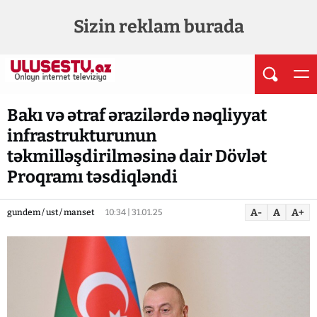
Sizin reklam burada
Bakı və ətraf ərazilərdə nəqliyyat
infrastrukturunun
təkmilləşdirilməsinə dair Dövlət
Proqramı təsdiqləndi
A-
A
A+
gundem / ust / manset
10:34 | 31.01.25