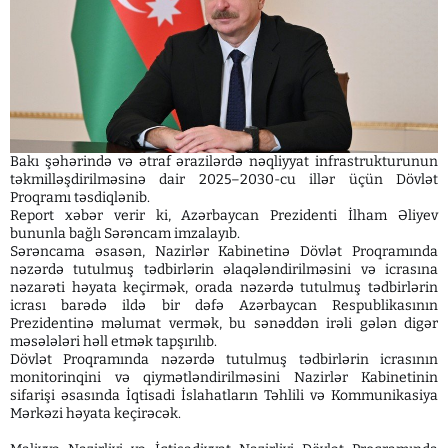
Bakı şəhərində və ətraf ərazilərdə nəqliyyat infrastrukturunun
təkmilləşdirilməsinə dair 2025–2030-cu illər üçün Dövlət
Proqramı təsdiqlənib.
Report xəbər verir ki, Azərbaycan Prezidenti İlham Əliyev
bununla bağlı Sərəncam imzalayıb.
Sərəncama əsasən, Nazirlər Kabinetinə Dövlət Proqramında
nəzərdə tutulmuş tədbirlərin əlaqələndirilməsini və icrasına
nəzarəti həyata keçirmək, orada nəzərdə tutulmuş tədbirlərin
icrası barədə ildə bir dəfə Azərbaycan Respublikasının
Prezidentinə məlumat vermək, bu sənəddən irəli gələn digər
məsələləri həll etmək tapşırılıb.
Dövlət Proqramında nəzərdə tutulmuş tədbirlərin icrasının
monitorinqini və qiymətləndirilməsini Nazirlər Kabinetinin
sifarişi əsasında İqtisadi İslahatların Təhlili və Kommunikasiya
Mərkəzi həyata keçirəcək.