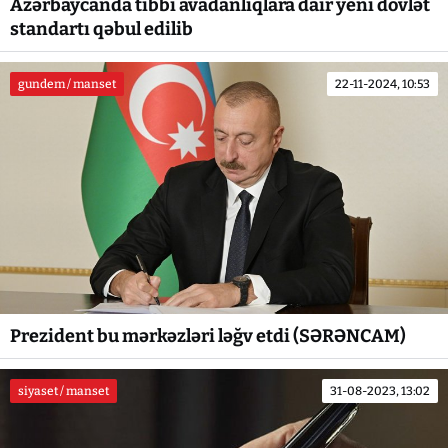
Azərbaycanda tibbi avadanlıqlara dair yeni dövlət
standartı qəbul edilib
gundem / manset
22-11-2024, 10:53
Prezident bu mərkəzləri ləğv etdi (SƏRƏNCAM)
siyaset / manset
31-08-2023, 13:02