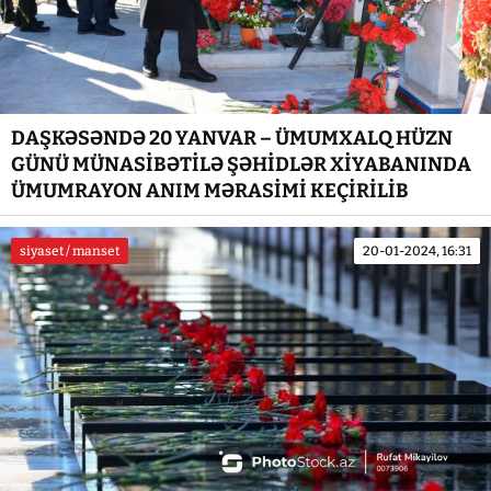
DAŞKƏSƏNDƏ 20 YANVAR – ÜMUMXALQ HÜZN
GÜNÜ MÜNASİBƏTİLƏ ŞƏHİDLƏR XİYABANINDA
ÜMUMRAYON ANIM MƏRASİMİ KEÇİRİLİB
siyaset / manset
20-01-2024, 16:31