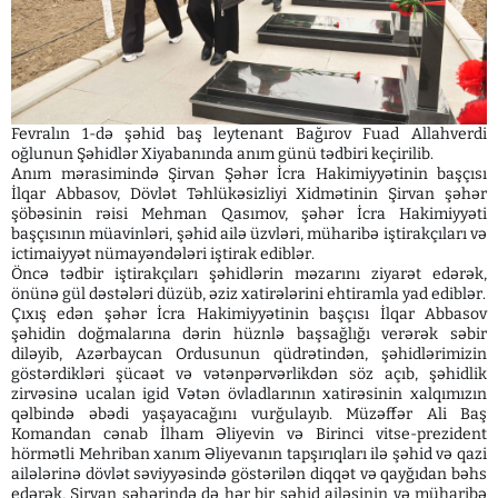
Fevralın 1-də şəhid baş leytenant Bağırov Fuad Allahverdi
oğlunun Şəhidlər Xiyabanında anım günü tədbiri keçirilib.
Anım mərasimində Şirvan Şəhər İcra Hakimiyyətinin başçısı
İlqar Abbasov, Dövlət Təhlükəsizliyi Xidmətinin Şirvan şəhər
şöbəsinin rəisi Mehman Qasımov, şəhər İcra Hakimiyyəti
başçısının müavinləri, şəhid ailə üzvləri, müharibə iştirakçıları və
ictimaiyyət nümayəndələri iştirak ediblər.
Öncə tədbir iştirakçıları şəhidlərin məzarını ziyarət edərək,
önünə gül dəstələri düzüb, əziz xatirələrini ehtiramla yad ediblər.
Çıxış edən şəhər İcra Hakimiyyətinin başçısı İlqar Abbasov
şəhidin doğmalarına dərin hüznlə başsağlığı verərək səbir
diləyib, Azərbaycan Ordusunun qüdrətindən, şəhidlərimizin
göstərdikləri şücaət və vətənpərvərlikdən söz açıb, şəhidlik
zirvəsinə ucalan igid Vətən övladlarının xatirəsinin xalqımızın
qəlbində əbədi yaşayacağını vurğulayıb. Müzəffər Ali Baş
Komandan cənab İlham Əliyevin və Birinci vitse-prezident
hörmətli Mehriban xanım Əliyevanın tapşırıqları ilə şəhid və qazi
ailələrinə dövlət səviyyəsində göstərilən diqqət və qayğıdan bəhs
edərək, Şirvan şəhərində də hər bir şəhid ailəsinin və müharibə