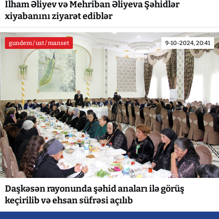
İlham Əliyev və Mehriban Əliyeva Şəhidlər
xiyabanını ziyarət ediblər
gundem / ust / manset
9-10-2024, 20:41
Daşkəsən rayonunda şəhid anaları ilə görüş
keçirilib və ehsan süfrəsi açılıb