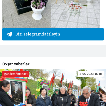
Bizi Telegramda izləyin
Oxşar xəbərlər
gundem / manset
8-05-2023, 16:48