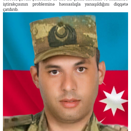
iştirakçısının probleminə həssaslıqla yanaşıldığını diqqətə
çatdırıb.