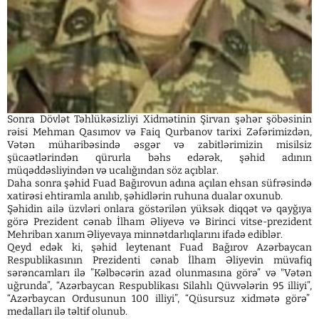
Sonra Dövlət Təhlükəsizliyi Xidmətinin Şirvan şəhər şöbəsinin
rəisi Mehman Qasımov və Faiq Qurbanov tarixi Zəfərimizdən,
Vətən müharibəsində əsgər və zabitlərimizin misilsiz
şücaətlərindən qürurla bəhs edərək, şəhid adının
müqəddəsliyindən və ucalığından söz açıblar.
Daha sonra şəhid Fuad Bağırovun adına açılan ehsan süfrəsində
xatirəsi ehtiramla anılıb, şəhidlərin ruhuna dualar oxunub.
Şəhidin ailə üzvləri onlara göstərilən yüksək diqqət və qayğıya
görə Prezident cənab İlham Əliyevə və Birinci vitse-prezident
Mehriban xanım Əliyevaya minnətdarlıqlarını ifadə ediblər.
Qeyd edək ki, şəhid leytenant Fuad Bağırov Azərbaycan
Respublikasının Prezidenti cənab İlham Əliyevin müvafiq
sərəncamları ilə ”Kəlbəcərin azad olunmasına görə” və "Vətən
uğrunda”, “Azərbaycan Respublikası Silahlı Qüvvələrin 95 illiyi”,
“Azərbaycan Ordusunun 100 illiyi”, “Qüsursuz xidmətə görə”
medalları ilə təltif olunub.