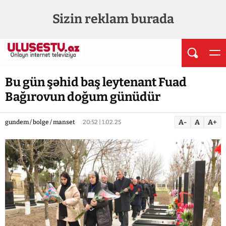
Sizin reklam burada
Bu gün şəhid baş leytenant Fuad
Bağırovun doğum günüdür
A-
A
A+
gundem / bolge / manset
20:52 | 1.02.25