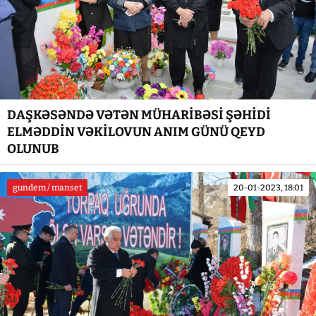
DAŞKƏSƏNDƏ VƏTƏN MÜHARİBƏSİ ŞƏHİDİ
ELMƏDDİN VƏKİLOVUN ANIM GÜNÜ QEYD
OLUNUB
gundem / manset
20-01-2023, 18:01