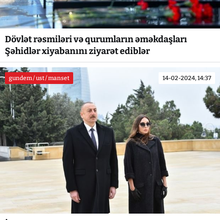
Dövlət rəsmiləri və qurumların əməkdaşları
Şəhidlər xiyabanını ziyarət ediblər
gundem / ust / manset
14-02-2024, 14:37