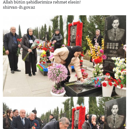
Allah bütün şəhidlərimizə rəhmət eləsin!
shirvan-ih.gov.az