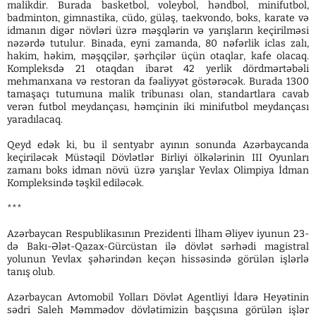
malikdir. Burada basketbol, voleybol, həndbol, minifutbol,
badminton, gimnastika, cüdo, güləş, taekvondo, boks, karate və
idmanın digər növləri üzrə məşqlərin və yarışların keçirilməsi
nəzərdə tutulur. Binada, eyni zamanda, 80 nəfərlik iclas zalı,
hakim, həkim, məşqçilər, şərhçilər üçün otaqlar, kafe olacaq.
Kompleksdə 21 otaqdan ibarət 42 yerlik dördmərtəbəli
mehmanxana və restoran da fəaliyyət göstərəcək. Burada 1300
tamaşaçı tutumuna malik tribunası olan, standartlara cavab
verən futbol meydançası, həmçinin iki minifutbol meydançası
yaradılacaq.
Qeyd edək ki, bu il sentyabr ayının sonunda Azərbaycanda
keçiriləcək Müstəqil Dövlətlər Birliyi ölkələrinin III Oyunları
zamanı boks idman növü üzrə yarışlar Yevlax Olimpiya İdman
Kompleksində təşkil ediləcək.
***
Azərbaycan Respublikasının Prezidenti İlham Əliyev iyunun 23-
də Bakı-Ələt-Qazax-Gürcüstan ilə dövlət sərhədi magistral
yolunun Yevlax şəhərindən keçən hissəsində görülən işlərlə
tanış olub.
Azərbaycan Avtomobil Yolları Dövlət Agentliyi İdarə Heyətinin
sədri Saleh Məmmədov dövlətimizin başçısına görülən işlər