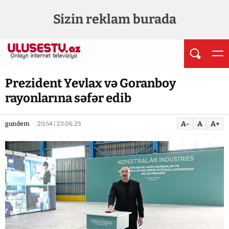
Sizin reklam burada
Prezident Yevlax və Goranboy
rayonlarına səfər edib
A-
A
A+
gundem
20:54 | 23.06.25