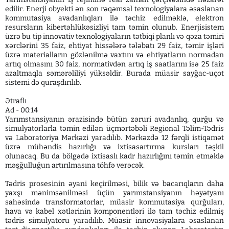
edilir. Enerji obyekti ən son rəqəmsal texnologiyalara əsaslanan
kommutasiya avadanlıqları ilə təchiz edilməklə, elektron
resursların kibertəhlükəsizliyi tam təmin olunub. Enerjisistem
üzrə bu tip innovativ texnologiyaların tətbiqi planlı və qəza təmiri
xərclərini 35 faiz, ehtiyat hissələrə tələbatı 29 faiz, təmir işləri
üzrə materialların gözlənilmə vaxtını və ehtiyatların normadan
artıq olmasını 30 faiz, normativdən artıq iş saatlarını isə 25 faiz
azaltmaqla səmərəliliyi yüksəldir. Burada müasir sayğac-uçot
sistemi də quraşdırılıb.
Ətraflı
Ad - 00:14
Yarımstansiyanın ərazisində bütün zəruri avadanlıq, qurğu və
simulyatorlarla təmin edilən üçmərtəbəli Regional Təlim-Tədris
və Laboratoriya Mərkəzi yaradılıb. Mərkəzdə 12 fərqli istiqamət
üzrə mühəndis hazırlığı və ixtisasartırma kursları təşkil
olunacaq. Bu da bölgədə ixtisaslı kadr hazırlığını təmin etməklə
məşğulluğun artırılmasına töhfə verəcək.
Tədris prosesinin əyani keçirilməsi, bilik və bacarıqların daha
yaxşı mənimsənilməsi üçün yarımstansiyanın həyətyanı
sahəsində transformatorlar, müasir kommutasiya qurğuları,
hava və kabel xətlərinin komponentləri ilə tam təchiz edilmiş
tədris simulyatoru yaradılıb. Müasir innovasiyalara əsaslanan