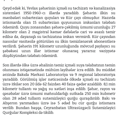
Qeyd edək ki, Yevlax şəhərinin içməli su təchizatı və kanalizasiya
sistemləri 1950-1960-cı illərdə yaradılıb. Şəhərin ilkin su
mənbələri subartezian quyuları və Kür çayı olmuşdur. Hazırda
istismarda olan 15 subartezian quyusunun imkanları tələbatı
ödəmirdi. Quyu zonasından şəhərə çəkilmiş ümumi uzunluğu 27
kilometr olan 2 magistral kəmər dəfələrlə cari və əsaslı təmir
edilsə də, dayanıqlı su təchizatına imkan vermirdi. Kür çayından
nasoslar vasitəsilə götürülən su ilkin təmizlənərək abonentlərə
verilirdi. Şəhərin 191 kilometr uzunluğunda mövcud paylayıcı su
şəbəkəsi uzun illər istismar olunaraq yararsız vəziyyətə
düşdüyündən tələbatı ödəmirdi.
Son illərdə ölkə üzrə əhalinin təmiz içməli suya təlabatının təmin
olunması istiqamətində mühüm layihələr icra edilib. Bu müddət
ərzində Bakıda Mərkəzi Laboratoriya və 9 regional laboratoriya
yaradılıb. Görülmüş işlər nəticəsində ölkədə içməli su təchizatı
üzrə itkilər son 20 ildə 62 faizdən 40 faizə qədər azaldılıb. 8,1 min
kilometr tullantı və yağış su xətləri inşa edilib. Şəhər, rayon və
qəsəbələr üzrə ümumi məhsuldarlığı sutkada 250 min kubmetr
olan 28 ədəd tullantı sutəmizləyici qurğu quraşdırılıb. Bakı və
Abşeron yarımadası üzrə isə 5 ədəd bu cür qurğu istismara
verilib. Bundan başqa, Ceyranbatan Ultrasüzgəcli Sutəmizləyici
Qurğular Kompleksi də tikilib.