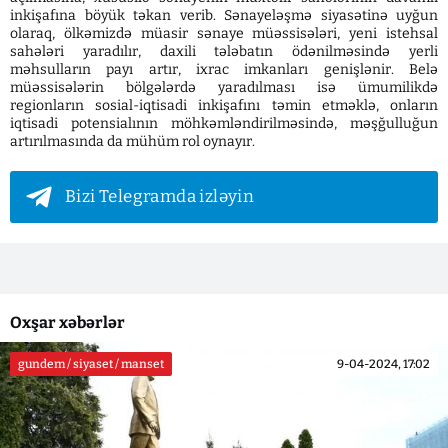
inkişafına böyük təkan verib. Sənayeləşmə siyasətinə uyğun
olaraq, ölkəmizdə müasir sənaye müəssisələri, yeni istehsal
sahələri yaradılır, daxili tələbatın ödənilməsində yerli
məhsulların payı artır, ixrac imkanları genişlənir. Belə
müəssisələrin bölgələrdə yaradılması isə ümumilikdə
regionların sosial-iqtisadi inkişafını təmin etməklə, onların
iqtisadi potensialının möhkəmləndirilməsində, məşğulluğun
artırılmasında da mühüm rol oynayır.
Bizi Telegramda izləyin
Oxşar xəbərlər
gundem / siyaset / manset
9-04-2024, 17:02