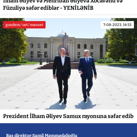
İlham Əliyev və Mehriban Əliyeva Xocavənd və
Füzuliyə səfər ediblər - YENİLƏNİB
gundem / ust / manset
7-08-2023, 14:53
Prezident İlham Əliyev Samux rayonuna səfər edib
Baş direktor:Şamil Məmmədəlioğlu