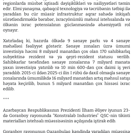
regionlarda müsbət iqtisadi dəyişiklikləri və nailiyyətləri təmin
edir. Elmi yanaşma, qabaqcıl texnologiya və təcrübənin tətbiqi ilə
yaradılan bu cür müasir infrastruktur aqrar sahədə inkişafı
sürətləndirməklə bərabər, ixracyönümlü məhsul istehsalında və
ölkənin ixrac potensialının güclənməsində əhəmiyyətli rol
oynayır.
Xatırladaq ki, hazırda ölkədə 9 sənaye parkı və 4 sənaye
məhəlləsi fəaliyyət göstərir. Sənaye zonaları üzrə ümumi
investisiya həcmi 8 milyard manatdan çox olan 170 sahibkarlıq
subyektinə rezident və ya qeyri-rezident statusu verilib.
Sahibkarlar tərəfindən sənaye zonalarına 7 milyard manata
yaxın investisiya yatırılıb və 10 min 600-dən çox daimi iş yeri
yaradılıb. 2015-ci ildən 2025-ci ilin I rübü də daxil olmaqla sənaye
zonalarında ümumilikdə 16 milyard manatdan artıq məhsul satışı
həyata keçirilib, bunun 5 milyard manatdan çox hissəsi ixrac
edilib.
***
Azərbaycan Respublikasının Prezidenti İlham Əliyev iyunun 23-
də Goranboy rayonunda "Konstralab Industries” QSC-nin tikinti
materialları istehsalı müəssisəsinin açılışında iştirak edib.
Goranboy rayonunun Qazanbulaq kəndində yaradılan müəssisə