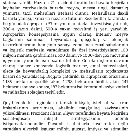
statusu verilib. Hazırda 21 rezident tərəfindən həyata keçirilən
layihələr çərçivəsində burada meyvə, meyvə tingi, damazlıq
yumurta, taxıl məhsulları istehsal olunur. Məhsulların daxili
bazarla yanaşı, ixracı da nəzərdə tutulur. Rezidentlər tərəfindən
bu günədək aqroparka 57 milyon manatadək investisiya yatırılıb,
200-ə yaxın daimi, 500-ə yaxın mövsümi iş yeri yaradılıb.
Aqroparkın konsepsiyasına uyğun olaraq, intensiv meyvə
bağlarının salınması, heyvandarlıq, quşçuluq və əkinçilik
təsərrüfatlarının, həmçinin sənaye zonasında emal sahələrinin
və logistik mərkəzin yaradılması ilə özəl investisiyaların 100
milyon manata çatdırılması, 500 daimi və 1000-dən çox mövsümi
iş yerinin yaradılması nəzərdə tutulur. Görülən işlərin davamı
olaraq sənaye zonasında logistik mərkəz, emal müəssisələri,
eləcə də heyvandarlıq kompleksi və məhsulların topdansatış
bazarı da yaradılacaq. Diqqətə çatdırıldı ki, aqroparkın ərazisinin
1.185 hektarını çoxillik əkin, 1.298 hektarını birillik əkin, 141
hektarını sənaye zonası, 183 hektarını isə kommunikasiya xətləri
və mühafizə zolaqları təşkil edir.
Qeyd edək ki, regionların tarazlı inkişafı, istehsal və ixrac
imkanlarının artırılması, əhalinin məşğulluq səviyyəsinin
yüksəldilməsi Prezident İlham Əliyev tərəfindən həyata keçirilən
sosial-iqtisadi inkişaf strategiyasının önəmli
istiqamətlərindəndir. Davamlı islahatlarla investorlar üçün
yaradılan əlverişli işgüzar mühit, güzəşt, imtiyaz və stimullar