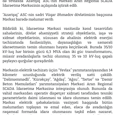
də Yevlaxda "Azərişıq” ASC-nin Mərkəzi Aran Regional SCADA
İdarəetmə Mərkəzinin açılışında iştirak edib.
"Azərişıq” ASC-nin sədri Vüqar Əhmədov dövlətimizin başçısına
Mərkəz barədə məlumat verib.
Bildirildi ki, İdarəetmə Mərkəzi vasitəsilə kənd təsərrüfatı
sahələrinin, dövlət əhəmiyyətli strateji obyektlərin, iaşə və
xidmət obyektlərinin, xüsusən də əhalinin elektrik enerjisi
təchizatında fasiləsizliyin, dayanaqlılığın və səmərəli
idarəetmənin təmin olunması həyata keçiriləcək. Burada 35/10
kV-luq hər birinin gücü 6,3 MVA olan iki güc transformatoru,
müasir avadanlıqlarla təchiz olunmuş 35 və 10 kV-luq qapalı
paylayıcı qurğular quraşdırılıb.
Mərkəzin elektrik təchizatı üçün "Yevlax” yarımstansiyasından 14
kilometr uzunluğunda elektrik veriliş xətti çəkilib.
"Dəliməmmədli”, "Kürəkçay”, "Ağdaş”, "Ağsu”, "Tərtər” və "Dəmir
Beton Məmulatları” yarımstansiyaları Mərkəzi Aran Regional
SCADA İdarəetmə Mərkəzinə inteqrasiya olunub. Bununla da
vahid mərkəzdən operativ dispetçer xidməti tərəfindən texniki
parametrlərin daimi izlənməsi və idarə olunması təmin edilib.
Mərkəz elektrik şəbəkələrinin vəziyyəti haqqında bütün
məlumatları toplayan və emal edən, eləcə də avadanlığın
rəqəmsal formatda idarə olunmasını təşkil edən nəzarət,