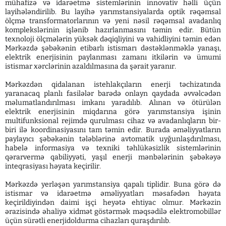
mühafizə və idarəetmə sistemlərinin innovativ həlli üçün
layihələndirilib. Bu layihə yarımstansiyalarda optik rəqəmsal
ölçmə transformatorlarının və yeni nəsil rəqəmsal avadanlıq
komplekslərinin işlənib hazırlanmasını təmin edir. Bütün
texnoloji ölçmələrin yüksək dəqiqliyini və vahidliyini təmin edən
Mərkəzdə şəbəkənin etibarlı istismarı dəstəklənməklə yanaşı,
elektrik enerjisinin paylanması zamanı itkilərin və ümumi
istismar xərclərinin azaldılmasına da şərait yaranır.
Mərkəzdən qidalanan istehlakçıların enerji təchizatında
yaranacaq planlı fasilələr barədə onlayn qaydada əvvəlcədən
məlumatlandırılması imkanı yaradılıb. Alınan və ötürülən
elektrik enerjisinin miqdarına görə yarımstansiya işinin
multifunksional rejimdə qurulması cihaz və avadanlıqların bir-
biri ilə koordinasiyasını tam təmin edir. Burada əməliyyatların
paylayıcı şəbəkənin tələblərinə avtomatik uyğunlaşdırılması,
habelə informasiya və texniki təhlükəsizlik sistemlərinin
qərarvermə qabiliyyəti, yaşıl enerji mənbələrinin şəbəkəyə
inteqrasiyası həyata keçirilir.
Mərkəzdə yerləşən yarımstansiya qapalı tiplidir. Buna görə də
istismar və idarəetmə əməliyyatları məsafədən həyata
keçirildiyindən daimi işçi heyətə ehtiyac olmur. Mərkəzin
ərazisində əhaliyə xidmət göstərmək məqsədilə elektromobillər
üçün sürətli enerjidoldurma cihazları quraşdırılıb.