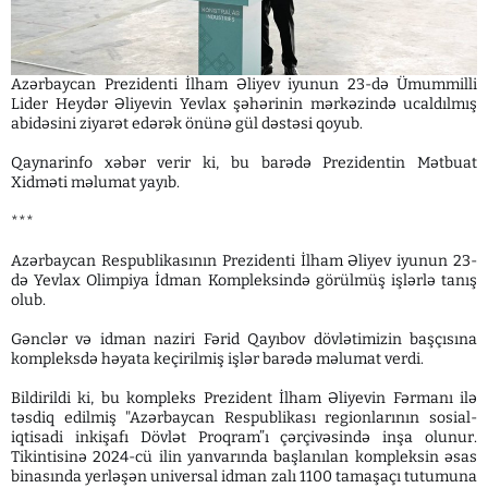
Azərbaycan Prezidenti İlham Əliyev iyunun 23-də Ümummilli
Lider Heydər Əliyevin Yevlax şəhərinin mərkəzində ucaldılmış
abidəsini ziyarət edərək önünə gül dəstəsi qoyub.
Qaynarinfo xəbər verir ki, bu barədə Prezidentin Mətbuat
Xidməti məlumat yayıb.
***
Azərbaycan Respublikasının Prezidenti İlham Əliyev iyunun 23-
də Yevlax Olimpiya İdman Kompleksində görülmüş işlərlə tanış
olub.
Gənclər və idman naziri Fərid Qayıbov dövlətimizin başçısına
kompleksdə həyata keçirilmiş işlər barədə məlumat verdi.
Bildirildi ki, bu kompleks Prezident İlham Əliyevin Fərmanı ilə
təsdiq edilmiş "Azərbaycan Respublikası regionlarının sosial-
iqtisadi inkişafı Dövlət Proqram”ı çərçivəsində inşa olunur.
Tikintisinə 2024-cü ilin yanvarında başlanılan kompleksin əsas
binasında yerləşən universal idman zalı 1100 tamaşaçı tutumuna