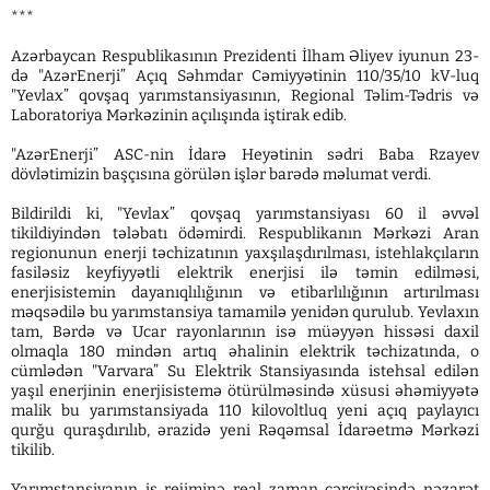
***
Azərbaycan Respublikasının Prezidenti İlham Əliyev iyunun 23-
də "AzərEnerji” Açıq Səhmdar Cəmiyyətinin 110/35/10 kV-luq
"Yevlax” qovşaq yarımstansiyasının, Regional Təlim-Tədris və
Laboratoriya Mərkəzinin açılışında iştirak edib.
"AzərEnerji” ASC-nin İdarə Heyətinin sədri Baba Rzayev
dövlətimizin başçısına görülən işlər barədə məlumat verdi.
Bildirildi ki, "Yevlax” qovşaq yarımstansiyası 60 il əvvəl
tikildiyindən tələbatı ödəmirdi. Respublikanın Mərkəzi Aran
regionunun enerji təchizatının yaxşılaşdırılması, istehlakçıların
fasiləsiz keyfiyyətli elektrik enerjisi ilə təmin edilməsi,
enerjisistemin dayanıqlılığının və etibarlılığının artırılması
məqsədilə bu yarımstansiya tamamilə yenidən qurulub. Yevlaxın
tam, Bərdə və Ucar rayonlarının isə müəyyən hissəsi daxil
olmaqla 180 mindən artıq əhalinin elektrik təchizatında, o
cümlədən "Varvara” Su Elektrik Stansiyasında istehsal edilən
yaşıl enerjinin enerjisistemə ötürülməsində xüsusi əhəmiyyətə
malik bu yarımstansiyada 110 kilovoltluq yeni açıq paylayıcı
qurğu quraşdırılıb, ərazidə yeni Rəqəmsal İdarəetmə Mərkəzi
tikilib.
Yarımstansiyanın iş rejiminə real zaman çərçivəsində nəzarət