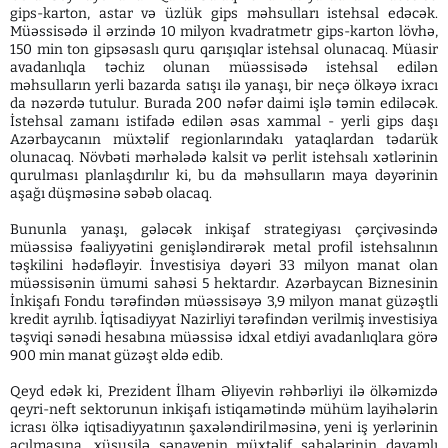
gips-karton, astar və üzlük gips məhsulları istehsal edəcək.
Müəssisədə il ərzində 10 milyon kvadratmetr gips-karton lövhə,
150 min ton gipsəsaslı quru qarışıqlar istehsal olunacaq. Müasir
avadanlıqla təchiz olunan müəssisədə istehsal edilən
məhsulların yerli bazarda satışı ilə yanaşı, bir neçə ölkəyə ixracı
da nəzərdə tutulur. Burada 200 nəfər daimi işlə təmin ediləcək.
İstehsal zamanı istifadə edilən əsas xammal - yerli gips daşı
Azərbaycanın müxtəlif regionlarındakı yataqlardan tədarük
olunacaq. Növbəti mərhələdə kalsit və perlit istehsalı xətlərinin
qurulması planlaşdırılır ki, bu da məhsulların maya dəyərinin
aşağı düşməsinə səbəb olacaq.
Bununla yanaşı, gələcək inkişaf strategiyası çərçivəsində
müəssisə fəaliyyətini genişləndirərək metal profil istehsalının
təşkilini hədəfləyir. İnvestisiya dəyəri 33 milyon manat olan
müəssisənin ümumi sahəsi 5 hektardır. Azərbaycan Biznesinin
İnkişafı Fondu tərəfindən müəssisəyə 3,9 milyon manat güzəştli
kredit ayrılıb. İqtisadiyyat Nazirliyi tərəfindən verilmiş investisiya
təşviqi sənədi hesabına müəssisə idxal etdiyi avadanlıqlara görə
900 min manat güzəşt əldə edib.
Qeyd edək ki, Prezident İlham Əliyevin rəhbərliyi ilə ölkəmizdə
qeyri-neft sektorunun inkişafı istiqamətində mühüm layihələrin
icrası ölkə iqtisadiyyatının şaxələndirilməsinə, yeni iş yerlərinin
açılmasına, xüsusilə sənayenin müxtəlif sahələrinin davamlı