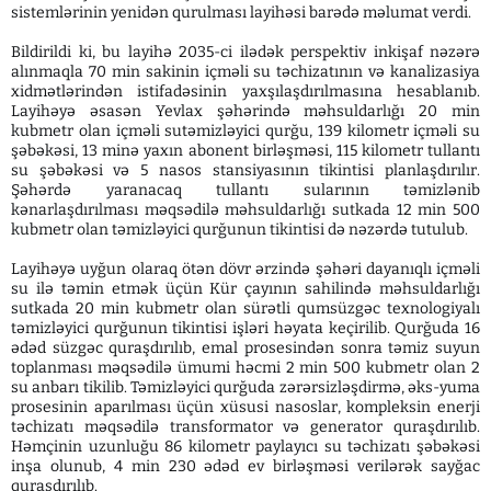
sistemlərinin yenidən qurulması layihəsi barədə məlumat verdi.
Bildirildi ki, bu layihə 2035-ci ilədək perspektiv inkişaf nəzərə
alınmaqla 70 min sakinin içməli su təchizatının və kanalizasiya
xidmətlərindən istifadəsinin yaxşılaşdırılmasına hesablanıb.
Layihəyə əsasən Yevlax şəhərində məhsuldarlığı 20 min
kubmetr olan içməli sutəmizləyici qurğu, 139 kilometr içməli su
şəbəkəsi, 13 minə yaxın abonent birləşməsi, 115 kilometr tullantı
su şəbəkəsi və 5 nasos stansiyasının tikintisi planlaşdırılır.
Şəhərdə yaranacaq tullantı sularının təmizlənib
kənarlaşdırılması məqsədilə məhsuldarlığı sutkada 12 min 500
kubmetr olan təmizləyici qurğunun tikintisi də nəzərdə tutulub.
Layihəyə uyğun olaraq ötən dövr ərzində şəhəri dayanıqlı içməli
su ilə təmin etmək üçün Kür çayının sahilində məhsuldarlığı
sutkada 20 min kubmetr olan sürətli qumsüzgəc texnologiyalı
təmizləyici qurğunun tikintisi işləri həyata keçirilib. Qurğuda 16
ədəd süzgəc quraşdırılıb, emal prosesindən sonra təmiz suyun
toplanması məqsədilə ümumi həcmi 2 min 500 kubmetr olan 2
su anbarı tikilib. Təmizləyici qurğuda zərərsizləşdirmə, əks-yuma
prosesinin aparılması üçün xüsusi nasoslar, kompleksin enerji
təchizatı məqsədilə transformator və generator quraşdırılıb.
Həmçinin uzunluğu 86 kilometr paylayıcı su təchizatı şəbəkəsi
inşa olunub, 4 min 230 ədəd ev birləşməsi verilərək sayğac
quraşdırılıb.