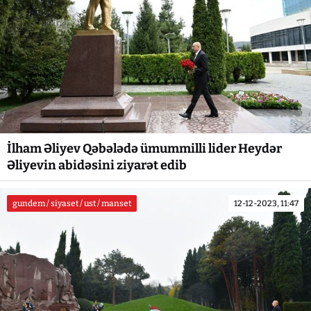
İlham Əliyev Qəbələdə ümummilli lider Heydər
Əliyevin abidəsini ziyarət edib
gundem / siyaset / ust / manset
12-12-2023, 11:47