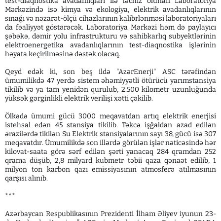
test-diaqnostika avadanlıqları ilə təchiz olunan Laboratoriya
Mərkəzində isə kimya və ekologiya, elektrik avadanlıqlarının
sınağı və nəzarət-ölçü cihazlarının kalibrlənməsi laboratoriyaları
da fəaliyyət göstərəcək. Laboratoriya Mərkəzi həm də paylayıcı
şəbəkə, dəmir yolu infrastrukturu və sahibkarlıq subyektlərinin
elektroenergetika avadanlıqlarının test-diaqnostika işlərinin
həyata keçirilməsinə dəstək olacaq.
Qeyd edək ki, son beş ildə "AzərEnerji" ASC tərəfindən
ümumilikdə 47 yerdə sistem əhəmiyyətli ötürücü yarımstansiya
tikilib və ya tam yenidən qurulub, 2.500 kilometr uzunluğunda
yüksək gərginlikli elektrik verilişi xətti çəkilib.
Ölkədə ümumi gücü 3000 meqavatdan artıq elektrik enerjisi
istehsal edən 45 stansiya tikilib. Təkcə işğaldan azad edilən
ərazilərdə tikilən Su Elektrik stansiyalarının sayı 38, gücü isə 307
meqavatdır. Ümumilikdə son illərdə görülən işlər nəticəsində hər
kilovat-saata görə sərf edilən şərti yanacaq 284 qramdan 252
qrama düşüb, 2,8 milyard kubmetr təbii qaza qənaət edilib, 1
milyon ton karbon qazı emissiyasının atmosferə atılmasının
qarşısı alınıb.
***
Azərbaycan Respublikasının Prezidenti İlham Əliyev iyunun 23-