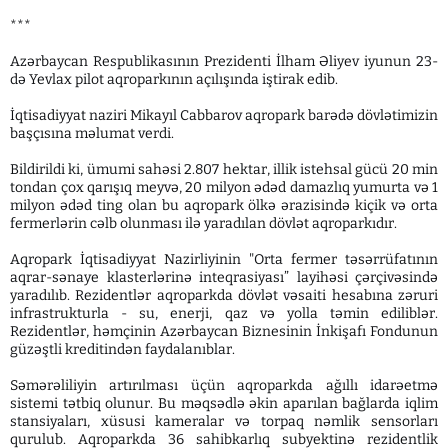
***
Azərbaycan Respublikasının Prezidenti İlham Əliyev iyunun 23-
də Yevlax pilot aqroparkının açılışında iştirak edib.
İqtisadiyyat naziri Mikayıl Cabbarov aqropark barədə dövlətimizin
başçısına məlumat verdi.
Bildirildi ki, ümumi sahəsi 2.807 hektar, illik istehsal gücü 20 min
tondan çox qarışıq meyvə, 20 milyon ədəd damazlıq yumurta və 1
milyon ədəd ting olan bu aqropark ölkə ərazisində kiçik və orta
fermerlərin cəlb olunması ilə yaradılan dövlət aqroparkıdır.
Aqropark İqtisadiyyat Nazirliyinin "Orta fermer təsərrüfatının
aqrar-sənaye klasterlərinə inteqrasiyası” layihəsi çərçivəsində
yaradılıb. Rezidentlər aqroparkda dövlət vəsaiti hesabına zəruri
infrastrukturla - su, enerji, qaz və yolla təmin ediliblər.
Rezidentlər, həmçinin Azərbaycan Biznesinin İnkişafı Fondunun
güzəştli kreditindən faydalanıblar.
Səmərəliliyin artırılması üçün aqroparkda ağıllı idarəetmə
sistemi tətbiq olunur. Bu məqsədlə əkin aparılan bağlarda iqlim
stansiyaları, xüsusi kameralar və torpaq nəmlik sensorları
qurulub. Aqroparkda 36 sahibkarlıq subyektinə rezidentlik