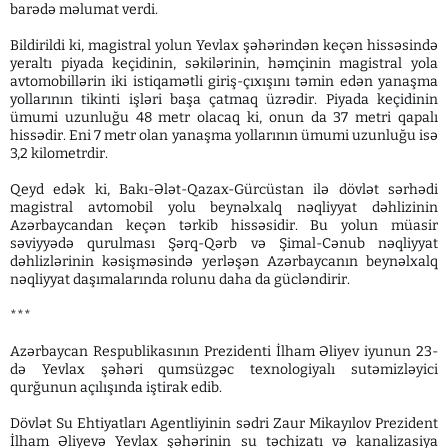
barədə məlumat verdi.
Bildirildi ki, magistral yolun Yevlax şəhərindən keçən hissəsində
yeraltı piyada keçidinin, səkilərinin, həmçinin magistral yola
avtomobillərin iki istiqamətli giriş-çıxışını təmin edən yanaşma
yollarının tikinti işləri başa çatmaq üzrədir. Piyada keçidinin
ümumi uzunluğu 48 metr olacaq ki, onun da 37 metri qapalı
hissədir. Eni 7 metr olan yanaşma yollarının ümumi uzunluğu isə
3,2 kilometrdir.
Qeyd edək ki, Bakı-Ələt-Qazax-Gürcüstan ilə dövlət sərhədi
magistral avtomobil yolu beynəlxalq nəqliyyat dəhlizinin
Azərbaycandan keçən tərkib hissəsidir. Bu yolun müasir
səviyyədə qurulması Şərq-Qərb və Şimal-Cənub nəqliyyat
dəhlizlərinin kəsişməsində yerləşən Azərbaycanın beynəlxalq
nəqliyyat daşımalarında rolunu daha da gücləndirir.
***
Azərbaycan Respublikasının Prezidenti İlham Əliyev iyunun 23-
də Yevlax şəhəri qumsüzgəc texnologiyalı sutəmizləyici
qurğunun açılışında iştirak edib.
Dövlət Su Ehtiyatları Agentliyinin sədri Zaur Mikayılov Prezident
İlham Əliyevə Yevlax şəhərinin su təchizatı və kanalizasiya