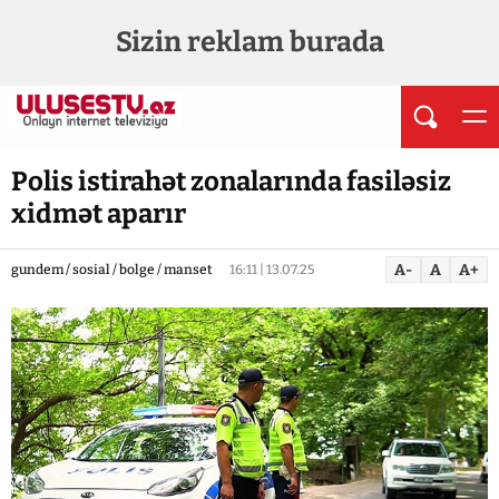
Sizin reklam burada
Polis istirahət zonalarında fasiləsiz
xidmət aparır
A-
A
A+
gundem / sosial / bolge / manset
16:11 | 13.07.25