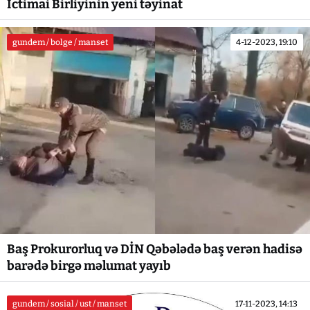
İctimai Birliyinin yeni təyinat
gundem / bolge / manset
4-12-2023, 19:10
Baş Prokurorluq və DİN Qəbələdə baş verən hadisə
barədə birgə məlumat yayıb
gundem / sosial / ust / manset
17-11-2023, 14:13