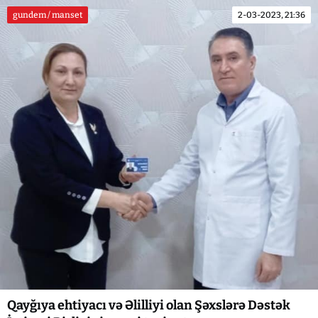
gundem / manset
2-03-2023, 21:36
Qayğıya ehtiyacı və Əlilliyi olan Şəxslərə Dəstək