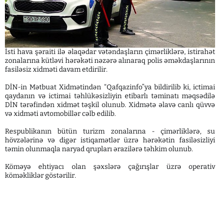
İsti hava şəraiti ilə əlaqədar vətəndaşların çimərliklərə, istirahət
zonalarına kütləvi hərəkəti nəzərə alınaraq polis əməkdaşlarının
fasiləsiz xidməti davam etdirilir.
DİN-in Mətbuat Xidmətindən “Qafqazinfo”ya bildirilib ki, ictimai
qaydanın və ictimai təhlükəsizliyin etibarlı təminatı məqsədilə
DİN tərəfindən xidmət təşkil olunub. Xidmətə əlavə canlı qüvvə
və xidməti avtomobillər cəlb edilib.
Respublikanın bütün turizm zonalarına - çimərliklərə, su
hövzələrinə və digər istiqamətlər üzrə hərəkətin fasiləsizliyi
təmin olunmaqla naryad qrupları ərazilərə təhkim olunub.
Köməyə ehtiyacı olan şəxslərə çağırışlar üzrə operativ
köməkliklər göstərilir.