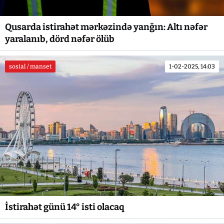
Qusarda istirahət mərkəzində yanğın: Altı nəfər
yaralanıb, dörd nəfər ölüb
sosial / manset
1-02-2025, 14:03
İstirahət günü 14° isti olacaq