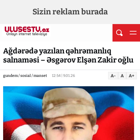
Sizin reklam burada
Ağdərədə yazılan qəhrəmanlıq
salnaməsi – Əsgərov Elşən Zakir oğlu
A-
A
A+
gundem / sosial / manset
12:54 | 9.01.26