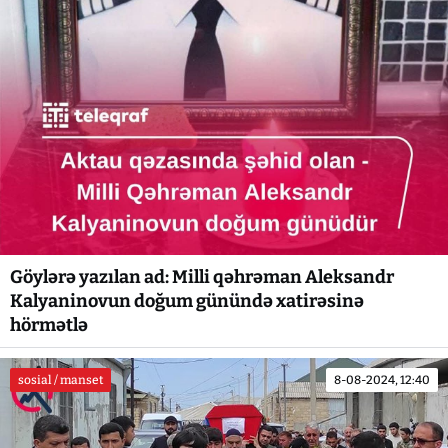
Göylərə yazılan ad: Milli qəhrəman Aleksandr
Kalyaninovun doğum günündə xatirəsinə
hörmətlə
sosial / manset
8-08-2024, 12:40