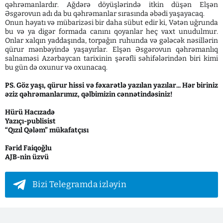
qəhrəmanlardır. Ağdərə döyüşlərində itkin düşən Elşən
Əsgərovun adı da bu qəhrəmanlar sırasında əbədi yaşayacaq.
Onun həyatı və mübarizəsi bir daha sübut edir ki, Vətən uğrunda
bu və ya digər formada canını qoyanlar heç vaxt unudulmur.
Onlar xalqın yaddaşında, torpağın ruhunda və gələcək nəsillərin
qürur mənbəyində yaşayırlar. Elşən Əsgərovun qəhrəmanlıq
salnaməsi Azərbaycan tarixinin şərəfli səhifələrindən biri kimi
bu gün də oxunur və oxunacaq.
PS. Göz yaşı, qürur hissi və fəxarətlə yazılan yazılar... Hər biriniz
əziz qəhrəmanlarımız, qəlbimizin cənnətindəsiniz!
Hürü Hacızadə
Yazıçı-publisist
“Qızıl Qələm” mükafatçısı
Fərid Faiqoğlu
AJB-nin üzvü
Bizi Telegramda izləyin