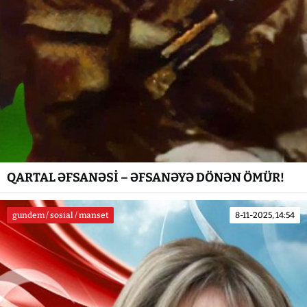
QARTAL ƏFSANƏSİ – ƏFSANƏYƏ DÖNƏN ÖMÜR!
gundem / sosial / manset
8-11-2025, 14:54