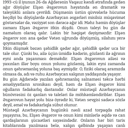
1993-cü il iyunun 26-da Ağdərənin Vaqauz kəndi ətrafında gedən
ağır döyüşlər Elşən Əsgərovun həyatında ən dramatik və
taleyüklü anlara çevrildi. Düşmənin üstün qüvvələrlə hücuma
keçdiyi bu döyüşlərdə Azərbaycan əsgərləri misilsiz müqavimət
göstərsələr də, vəziyyət son dərəcə ağır idi. Məhz həmin döyüşlər
zamanı Elşən Əsgərov itkin düşdü. Onun taleyi bu gün də
naməlum olaraq qalır. Lakin bir həqiqət dəyişməzdir: Elşən
Əsgərov son ana qədər Vətən uğrunda döyüşmüş, silahını yerə
qoymamışdır.
İtkin düşmək bəzən şəhidlik qədər ağır, şəhidlik qədər uca bir
tale olur. Çünki bu, ailə üçün ümidlə kədərin, gözlənti ilə ağrının
eyni anda yaşanması deməkdir. Elşən Əsgərovun ailəsi və
yaxınları illər boyu onun yolunu gözləmiş, lakin eyni zamanda
onun qəhrəmanlıq yoluna baş əymişdir. O, fiziki olaraq aramızda
olmasa da, adı və ruhu Azərbaycan xalqının yaddaşında yaşayır.
Bu gün Ağdərədə yazılan qəhrəmanlıq salnaməsi təkcə hərbi
əməliyyatların xronikası deyil, həm də Elşən Əsgərov kimi
oğulların fədakarlıq dastanıdır. Onlar müstəqil Azərbaycanın
bünövrəsini öz qanları və taleləri ilə möhkəmləndiriblər. Elşən
Əsgərovun həyat yolu bizə öyrədir ki, Vətən sevgisi sadəcə sözlə
deyil, əməl və fədakarlıqla sübut olunur.
Müstəqil Azərbaycanın bugünkü nəsli azad torpaqda rahat
yaşayırsa, bu, Elşən Əsgərov və onun kimi minlərlə əqidə və can
qardaşlarının şücaətləri sayəsindədir. Onların hər biri tarix
kitablarında yazılmasa belə, xalqın qəlbində yaşayan canlı