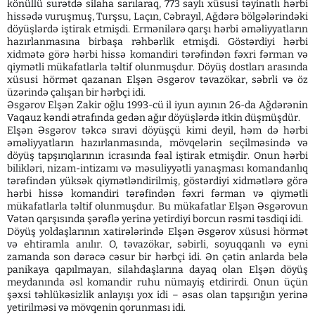
könüllü surətdə silaha sarılaraq, 773 saylı xüsusi təyinatlı hərbi
hissədə vuruşmuş, Turşsu, Laçın, Cəbrayıl, Ağdərə bölgələrindəki
döyüşlərdə iştirak etmişdi. Ermənilərə qarşı hərbi əməliyyatların
hazırlanmasına birbaşa rəhbərlik etmişdi. Göstərdiyi hərbi
xidmətə görə hərbi hissə komandiri tərəfindən fəxri fərman və
qiymətli mükafatlarla təltif olunmuşdur. Döyüş dostları arasında
xüsusi hörmət qazanan Elşən Əsgərov təvazökar, səbrli və öz
üzərində çalışan bir hərbçi idi.
Əsgərov Elşən Zakir oğlu 1993-cü il iyun ayının 26-da Ağdərənin
Vaqauz kəndi ətrafında gedən ağır döyüşlərdə itkin düşmüşdür.
Elşən Əsgərov təkcə sıravi döyüşçü kimi deyil, həm də hərbi
əməliyyatların hazırlanmasında, mövqelərin seçilməsində və
döyüş tapşırıqlarının icrasında fəal iştirak etmişdir. Onun hərbi
bilikləri, nizam-intizamı və məsuliyyətli yanaşması komandanlıq
tərəfindən yüksək qiymətləndirilmiş, göstərdiyi xidmətlərə görə
hərbi hissə komandiri tərəfindən fəxri fərman və qiymətli
mükafatlarla təltif olunmuşdur. Bu mükafatlar Elşən Əsgərovun
Vətən qarşısında şərəflə yerinə yetirdiyi borcun rəsmi təsdiqi idi.
Döyüş yoldaşlarının xatirələrində Elşən Əsgərov xüsusi hörmət
və ehtiramla anılır. O, təvazökar, səbirli, soyuqqanlı və eyni
zamanda son dərəcə cəsur bir hərbçi idi. Ən çətin anlarda belə
panikaya qapılmayan, silahdaşlarına dayaq olan Elşən döyüş
meydanında əsl komandir ruhu nümayiş etdirirdi. Onun üçün
şəxsi təhlükəsizlik anlayışı yox idi – əsas olan tapşırığın yerinə
yetirilməsi və mövqenin qorunması idi.