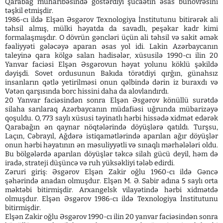
Qarabağ müharibəsində göstərdiyi şücaətin əsas bünövrəsini
təşkil etmişdir.
1986-cı ildə Elşən Əsgərov Texnologiya İnstitutunu bitirərək ali
təhsil almış, mülki həyatda da savadlı, peşəkar kadr kimi
formalaşmışdır. O dövrün gəncləri üçün ali təhsil və sakit əmək
fəaliyyəti gələcəyə aparan əsas yol idi. Lakin Azərbaycanın
taleyinə qara kölgə salan hadisələr, xüsusilə 1990-cı ilin 20
Yanvar faciəsi Elşən Əsgərovun həyat yolunu köklü şəkildə
dəyişdi. Sovet ordusunun Bakıda törətdiyi qırğın, günahsız
insanların qətlə yetirilməsi onun qəlbində dərin iz buraxdı və
Vətən qarşısında borc hissini daha da alovlandırdı.
20 Yanvar faciəsindən sonra Elşən Əsgərov könüllü surətdə
silaha sarılaraq Azərbaycanın müdafiəsi uğrunda mübarizəyə
qoşuldu. O, 773 saylı xüsusi təyinatlı hərbi hissədə xidmət edərək
Qarabağın ən qaynar nöqtələrində döyüşlərə qatıldı. Turşsu,
Laçın, Cəbrayıl, Ağdərə istiqamətlərində aparılan ağır döyüşlər
onun hərbi həyatının ən məsuliyyətli və sınaqlı mərhələləri oldu.
Bu bölgələrdə aparılan döyüşlər təkcə silah gücü deyil, həm də
iradə, strateji düşüncə və ruh yüksəkliyi tələb edirdi.
Zəruri giriş: Əsgərov Elşən Zakir oğlu 1960-cı ildə Gəncə
şəhərində anadan olmuşdur. Elşən M. Ə. Sabir adına 5 saylı orta
məktəbi bitirmişdir. Arxangelsk vilayətində hərbi xidmətdə
olmuşdur. Elşən Əsgərov 1986-cı ildə Texnologiya İnstitutunu
bitirmişdir.
Elşən Zakir oğlu Əsgərov 1990-cı ilin 20 yanvar faciəsindən sonra