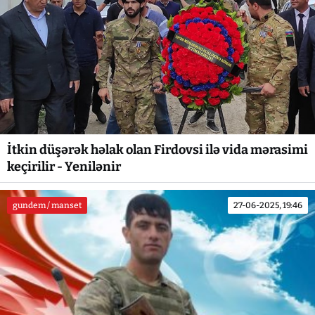
İtkin düşərək həlak olan Firdovsi ilə vida mərasimi
keçirilir - Yenilənir
gundem / manset
27-06-2025, 19:46