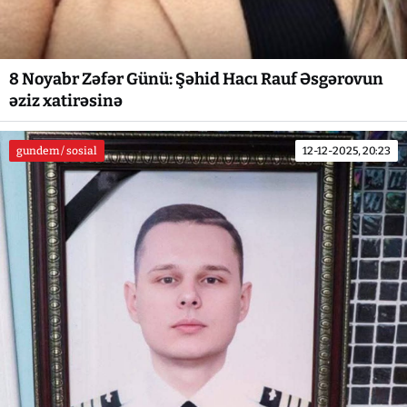
8 Noyabr Zəfər Günü: Şəhid Hacı Rauf Əsgərovun
əziz xatirəsinə
gundem / sosial
12-12-2025, 20:23