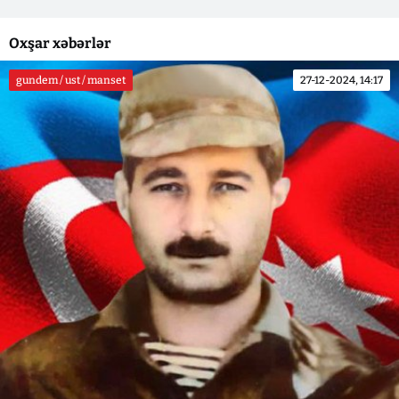
Oxşar xəbərlər
gundem / ust / manset
27-12-2024, 14:17