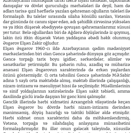
Azərbaycanın müstəqillik tarixi təkcə siyasi sənədlər, diplomatik
danışıqlar və dövlət quruculuğu mərhələləri ilə deyil, həm də
adları tarixə qızıl hərflərlə yazılan qəhrəman oğulların taleləri ilə
formalaşıb. Bu talelər sırasında silaha könüllü sarılan, Vətənin
dar günündə öz canını sipər edən, adı şəhidlik zirvəsinə yüksələn
və ya itkin düşərək əbədiyyətə qovuşan qəhrəmanlarımız xüsusi
yer tutur. Belə oğullardan biri də Ağdərə döyüşlərində iz qoymuş,
lakin özü itkin düşərək Vətən yaddaşına əbədi həkk olunmuş
Əsgərov Elşən Zakir oğludur.
Elşən Əsgərov 1960-cı ildə Azərbaycanın qədim mədəniyyət
mərkəzlərindən biri olan Gəncə şəhərində dünyaya göz açmışdır.
Gəncə torpağı tarix boyu igidlər, sərkərdələr, alimlər və
sənətkarlar yetirmişdir. Bu şəhərin ruhu, azadlıq və mübarizə
ənənəsi Elşən Əsgərovun xarakterində də erkən yaşlardan
özünü göstərmişdir. O, orta təhsilini Gəncə şəhərində M.Ə.Sabir
adına 5 saylı orta məktəbdə almış, məktəb illərində çalışqanlığı,
nizam-intizamı və məsuliyyət hissi ilə seçilmişdir. Müəllimlərinin
və sinif yoldaşlarının xatirələrində Elşən sakit təbiətli, amma
daxilində güclü iradə daşıyan bir gənc kimi qalmışdır.
Gənclik illərində hərbi xidmətini Arxangelsk vilayətində keçən
Elşən Əsgərov bu dövrdə hərbi nizam-intizamı dərindən
mənimsəmiş, döyüş hazırlığı və taktiki biliklər əldə etmişdir.
Hərbi xidmət onun xarakterini daha da möhkəmləndirmiş,
Vətənə, torpağa və silahdaşlıq anlayışına münasibətini
formalaşdırmışdır. Bu illər onun gələcək taleyində, xüsusilə