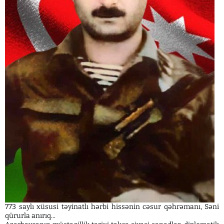
773 saylı xüsusi təyinatlı hərbi hissənin cəsur qəhrəmanı, Səni
qürurla anırıq...