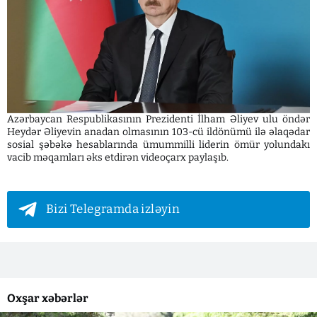
Azərbaycan Respublikasının Prezidenti İlham Əliyev ulu öndər
Heydər Əliyevin anadan olmasının 103-cü ildönümü ilə əlaqədar
sosial şəbəkə hesablarında ümummilli liderin ömür yolundakı
vacib məqamları əks etdirən videoçarx paylaşıb.
Bizi Telegramda izləyin
Oxşar xəbərlər