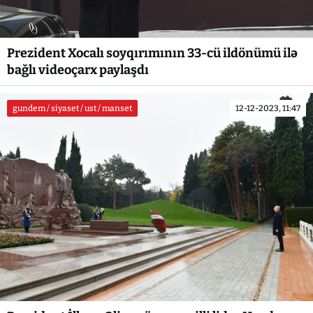
Prezident Xocalı soyqırımının 33-cü ildönümü ilə
bağlı videoçarx paylaşdı
gundem / siyaset / ust / manset
12-12-2023, 11:47