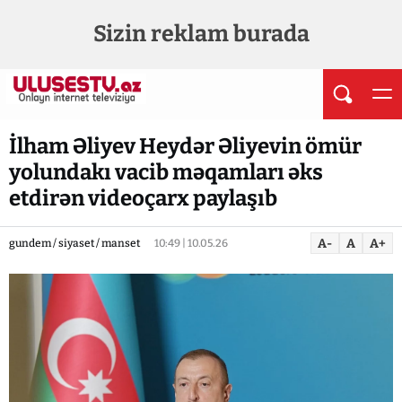
Sizin reklam burada
İlham Əliyev Heydər Əliyevin ömür
yolundakı vacib məqamları əks
etdirən videoçarx paylaşıb
A-
A
A+
gundem / siyaset / manset
10:49 | 10.05.26