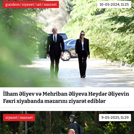
gundem / siyaset / ust / manset
10-05-2024, 11:25
İlham Əliyev və Mehriban Əliyeva Heydər Əliyevin
Fəxri xiyabanda məzarını ziyarət ediblər
siyaset / manset
9-05-2025, 11:29