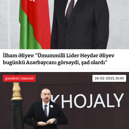
İlham Əliyev: "Ümummilli Lider Heydər Əliyev
bugünkü Azərbaycanı görsəydi, şad olardı"
gundem / manset
26-02-2025, 10:43