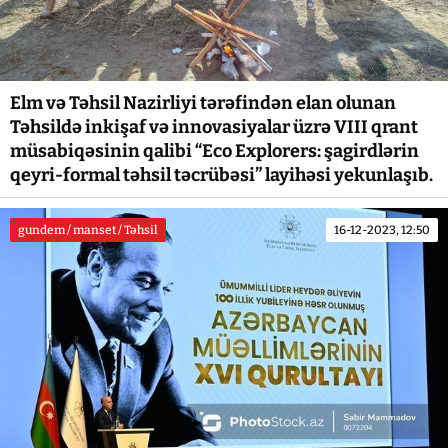
Elm və Təhsil Nazirliyi tərəfindən elan olunan
Təhsildə inkişaf və innovasiyalar üzrə VIII qrant
müsabiqəsinin qalibi “Eco Explorers: şagirdlərin
qeyri-formal təhsil təcrübəsi” layihəsi yekunlaşıb.
gundem / manset / Təhsil
16-12-2023, 12:50