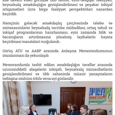
ailə davam edən görüşdə tibb təhsili, elmi-tədqiqat fəaliyyəti,
beynəlxalq əməkdaşlığın genişləndirilməsi və peşəkar inkişaf
istiqamətləri üzrə birgə fəaliyyət perspektivləri nəzərdən
keçirilib.
Həmçinin gələcək əməkdaşlıq çərçivəsində tələbə və
mütəxəssislərin beynəlxalq təcrübə mübadiləsi, ortaq təhsil və
inkişaf proqramlarının hazırlanması, eyni zamanda bilik və
bacarıqların artırılmasına yönəlmiş layihələrin həyata
keçirilməsi məsələləri vurğulanıb.
Görüş ATU və AABP arasında Anlaşma Memorandumunun
imzalanması ilə yekunlaşıb.
Memorandumla təsbit edilən əməkdaşlığın tərəflər arasında
uzunmüddətli əlaqələrin inkişafı, beynəlxalq münasibətlərin
genişləndirilməsi və tibb sahəsində müasir yanaşmaların
tətbiqinə mühüm töhfə verəcəyi gözlənilir.