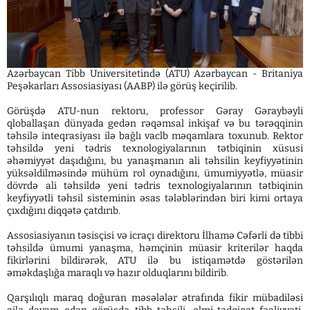
Azərbaycan Tibb Universitetində (ATU) Azərbaycan - Britaniya
Peşəkarları Assosiasiyası (AABP) ilə görüş keçirilib.
Görüşdə ATU-nun rektoru, professor Gəray Gəraybəyli
qloballaşan dünyada gedən rəqəmsal inkişaf və bu tərəqqinin
təhsilə inteqrasiyası ilə bağlı vaclb məqamlara toxunub. Rektor
təhsildə yeni tədris texnologiyalarının tətbiqinin xüsusi
əhəmiyyət daşıdığını, bu yanaşmanın ali təhsilin keyfiyyətinin
yüksəldilməsində mühüm rol oynadığını, ümumiyyətlə, müasir
dövrdə ali təhsildə yeni tədris texnologiyalarının tətbiqinin
keyfiyyətli təhsil sisteminin əsas tələblərindən biri kimi ortaya
çıxdığını diqqətə çatdırıb.
Assosiasiyanın təsisçisi və icraçı direktoru İlhamə Cəfərli də tibbi
təhsildə ümumi yanaşma, həmçinin müasir kriterilər haqda
fikirlərini bildirərək, ATU ilə bu istiqamətdə göstərilən
əməkdaşlığa maraqlı və hazır olduqlarını bildirib.
Qarşılıqlı maraq doğuran məsələlər ətrafında fikir mübadiləsi