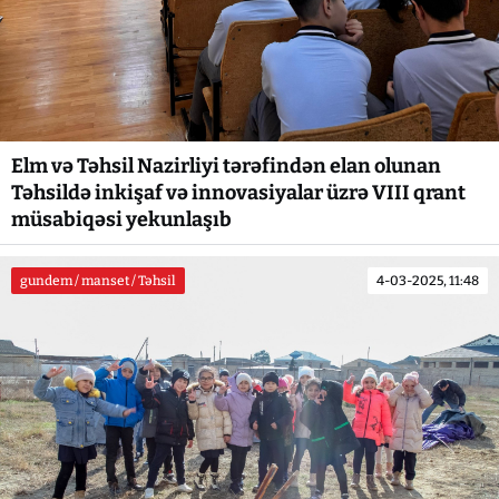
Elm və Təhsil Nazirliyi tərəfindən elan olunan
Təhsildə inkişaf və innovasiyalar üzrə VIII qrant
müsabiqəsi yekunlaşıb
gundem / manset / Təhsil
4-03-2025, 11:48