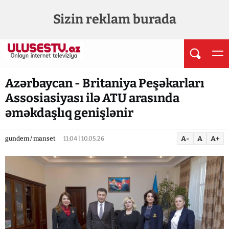
Sizin reklam burada
Azərbaycan - Britaniya Peşəkarları
Assosiasiyası ilə ATU arasında
əməkdaşlıq genişlənir
A-
A
A+
gundem / manset
11:04 | 10.05.26