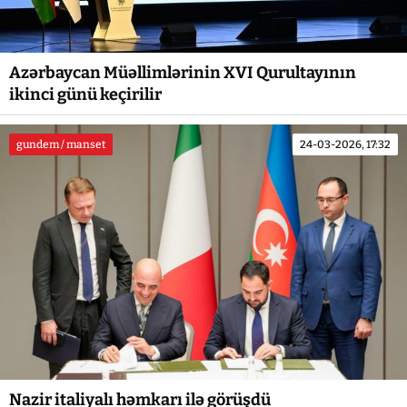
Azərbaycan Müəllimlərinin XVI Qurultayının
ikinci günü keçirilir
gundem / manset
24-03-2026, 17:32
Nazir italiyalı həmkarı ilə görüşdü