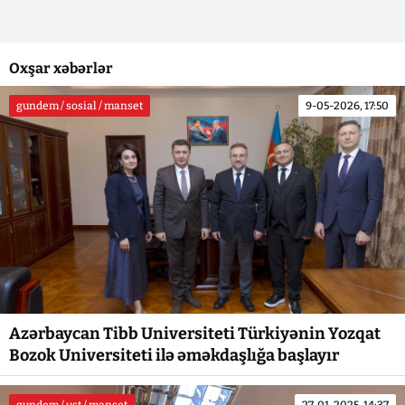
Oxşar xəbərlər
gundem / sosial / manset
9-05-2026, 17:50
Azərbaycan Tibb Universiteti Türkiyənin Yozqat
Bozok Universiteti ilə əməkdaşlığa başlayır
gundem / ust / manset
27-01-2025, 14:37