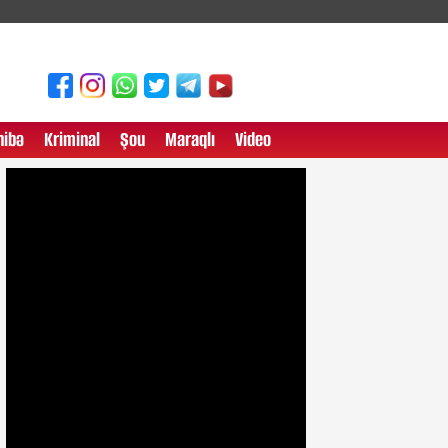
ibə
Kriminal
Şou
Maraqlı
Video