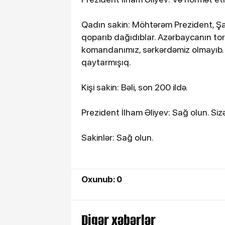
Qadın sakin: Möhtərəm Prezident, Şa
qoparıb dağıdıblar. Azərbaycanın tor
komandanımız, sərkərdəmiz olmayıb. Bir
qaytarmışıq.
Kişi sakin: Bəli, son 200 ildə.
Prezident İlham Əliyev: Sağ olun. Siz
Sakinlər: Sağ olun.
Oxunub: 0
Digər xəbərlər