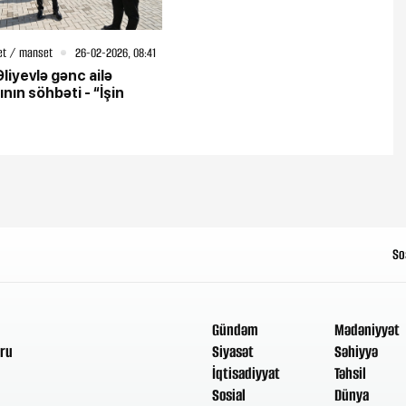
et / manset
26-02-2026, 08:41
Əliyevlə gənc ailə
nın söhbəti - “İşin
So
Gündəm
Mədəniyyət
ru
Siyasət
Səhiyyə
İqtisadiyyat
Təhsil
Sosial
Dünya