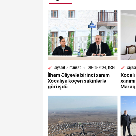
siyaset / manset
29-05-2024, 11:34
siyas
İlham Əliyevlə birinci xanım
Xocalı
Xocalıya köçən sakinlərlə
xanımı
görüşdü
Maraql