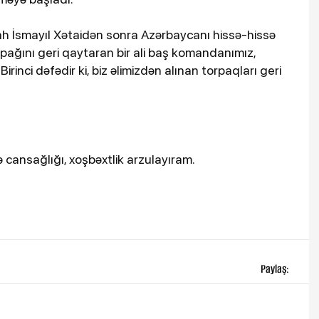
h İsmayıl Xətaidən sonra Azərbaycanı hissə-hissə
pağını geri qaytaran bir ali baş komandanımız,
inci dəfədir ki, biz əlimizdən alınan torpaqları geri
ə cansağlığı, xoşbəxtlik arzulayıram.
Paylaş: