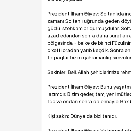
Prezident İlham Əliyev: Soltanlıda in
zamanı Soltanlı uğrunda gedən döyüşl
güclü istehkamlar qurmuşdular. Solta
azad edəndən sonra daha sürətlə irəl
bölgəsində, - bəlkə də birinci Füzulinin
o xətti oradan yarıb keçdik. Sonra ən
torpaqlar bizim qəhrəmanlıq simvol
Sakinlər: Bəli. Allah şəhidlərimizə rəh
Prezident İlham Əliyev: Bunu yaşatm
lazımdır. Bizim qədər, tam, yəni mütl
ildə və ondan sonra da olmayıb. Bax 
Kişi sakin: Dünya da bizi tanıdı.
Prezident İlham Əliyev: Və hörmət et