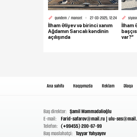
gundem / manset
27-03-2025, 12:24
siyas
İlham Əliyev və birinci xanım
İlham 
Ağdamın Sarıcalı kəndinin
başçısı
açılışında
var?”
Ana səhifə
Haqqımızda
Reklam
Əlaqə
Baş direktor:
Şamil Məmmədəlioğlu
E-mail:
Farid-safarov@mail.ru
|
ulu-ses@mail.
Telefon:
(+99455) 200-67-99
Baş məsləhətçi:
Təyyar Yəhyayev