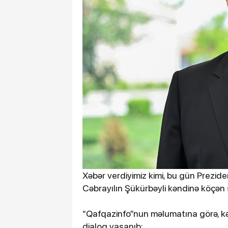
Xəbər verdiyimiz kimi, bu gün Prezide
Cəbrayılın Şükürbəyli kəndinə köçən 
“Qafqazinfo”nun məlumatına görə, kən
dialoq yaşanıb: