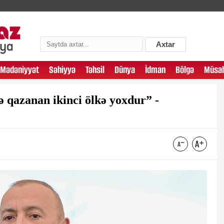
Axtar
Mədəniyyət
Səhiyyə
Təhsil
Dünya
İdman
Bölgə
Müsah
 qazanan ikinci ölkə yoxdur” -