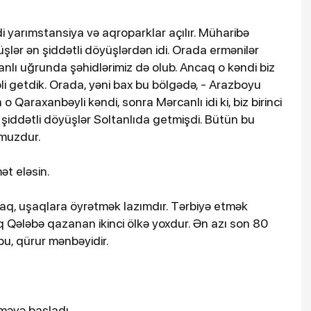
di yarımstansiya və aqroparklar açılır. Müharibə
ər ən şiddətli döyüşlərdən idi. Orada ermənilər
nlı uğrunda şəhidlərimiz də olub. Ancaq o kəndi biz
i getdik. Orada, yəni bax bu bölgədə, - Arazboyu
 o Qaraxanbəyli kəndi, sonra Mərcanlı idi ki, biz birinci
 şiddətli döyüşlər Soltanlıda getmişdi. Bütün bu
umuzdur.
mət eləsin.
aq, uşaqlara öyrətmək lazımdır. Tərbiyə etmək
əq Qələbə qazanan ikinci ölkə yoxdur. Ən azı son 80
bu, qürur mənbəyidir.
məyə başladı.