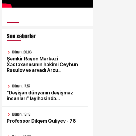
ULUSƏS TV
Son xəbərlər
Dünən, 20:06
Şəmkir Rayon Mərkəzi
Xəstəxanasının həkimi Ceyhun
Rəsulov və arvadı Arzu
Əskərovanın icra etdiyi mioma
əməliyyatından sonra qadının
Dünən, 17:57
ölümü ilə bağlı Şəmkir rayon
“Dəyişən dünyanın dəyişməz
prokrurluğunda araşdırma
insanları” layihəsində...
aparılır
Dünən, 13:13
Professor Dilqəm Quliyev - 76