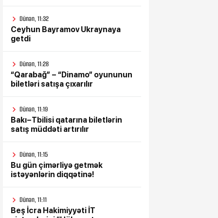
Dünən, 11:32
Ceyhun Bayramov Ukraynaya
getdi
Dünən, 11:28
“Qarabağ” – “Dinamo” oyununun
biletləri satışa çıxarılır
Dünən, 11:19
Bakı–Tbilisi qatarına biletlərin
satış müddəti artırılır
Dünən, 11:15
Bu gün çimərliyə getmək
istəyənlərin diqqətinə!
Dünən, 11:11
Beş İcra Hakimiyyəti İT