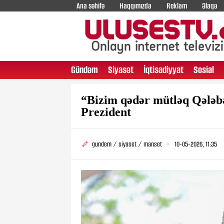
Ana səhifə
Haqqımızda
Reklam
Əlaqə
Gündəm
Siyasət
İqtisadiyyat
Sosial
“Bizim qədər mütləq Qələbə
Prezident
gundem / siyaset / manset
10-05-2026, 11:35