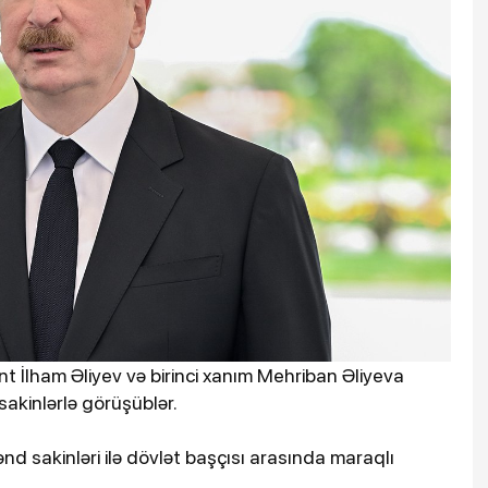
nt İlham Əliyev və birinci xanım Mehriban Əliyeva
sakinlərlə görüşüblər.
d sakinləri ilə dövlət başçısı arasında maraqlı