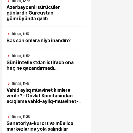
Dünən, 12:57
Azərbaycanlı sürücülər
günlərdir Gürcüstan
gömrüyündə qalıb
Dünən, 11:57
Bəs sən onlara niyə inandın?
Dünən, 11:52
Süni intellektdən istifadə ona
heç nə qazandırmadı...
Dünən, 11:47
Vahid aylıq müavinət kimlərə
verilir? - Dövlət Komitəsindən
açıqlama vahid-ayliq-muavinet-
kimlere-verilir
Dünən, 11:38
Sanatoriya-kurort və müalicə
mərkəzlərinə yola salındılar