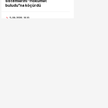
sistemlərini “Hökumət
buludu”na köçürdü
5-08-2026, 18:10
“Səyyar Gənclər Xidməti”
layihəsi bu dəfə
5-08-2026, 17:43
Metropoliten rəsmisi
sərnişinlərə çıxış yolu göstərdi
5-08-2026, 17:33
“Patriot” raketləri ilə bağlı rədd
cavabı aldı
5-08-2026, 17:28
Hindistan BTQ ilə əməkdaşlıq
edən hüquq müdafiəçisini təhdid
edib