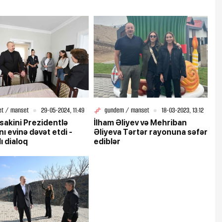
et / manset
29-05-2024, 11:49
gundem / manset
18-03-2023, 13:12
 sakini Prezidentlə
İlham Əliyev və Mehriban
nı evinə dəvət etdi -
Əliyeva Tərtər rayonuna səfər
ı dialoq
ediblər