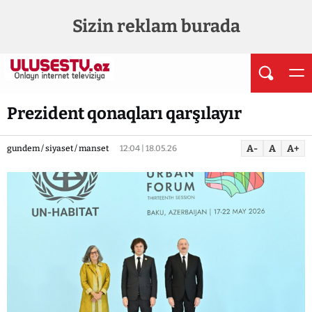
Sizin reklam burada
Prezident qonaqları qarşılayır
A-
A
A+
gundem / siyaset / manset
12:04 | 18.05.26