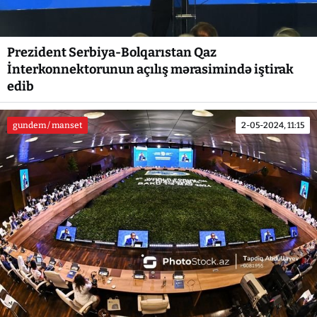
Prezident Serbiya-Bolqarıstan Qaz
İnterkonnektorunun açılış mərasimində iştirak
edib
gundem / manset
2-05-2024, 11:15