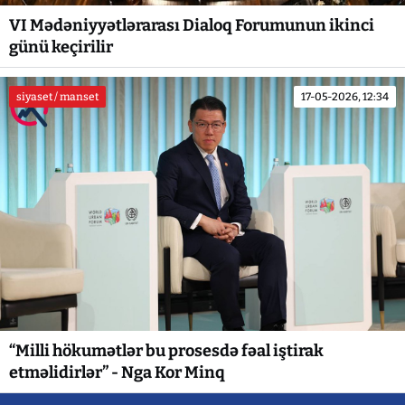
VI Mədəniyyətlərarası Dialoq Forumunun ikinci
günü keçirilir
siyaset / manset
17-05-2026, 12:34
“Milli hökumətlər bu prosesdə fəal iştirak
etməlidirlər” - Nga Kor Minq