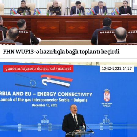
FHN WUF13-ə hazırlıqla bağlı toplantı keçirdi
gundem / siyaset / dunya / ust / manset
10-12-2023, 14:27