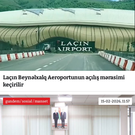
Laçın Beynəlxalq Aeroportunun açılış mərasimi
keçirilir
gundem / sosial / manset
15-02-2026, 11:57