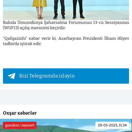
Bakıda Ümumdünya Şəhərsalma Forumunun 13-cü Sessiyasının
(WUF13) açılış mərasimi keçirilir.
“Qafqazinfo” xəbər verir ki, Azərbaycan Prezidenti İlham Əliyev
tədbirdə iştirak edir.
Bizi Telegramda izləyin
Oxşar xəbərlər
gundem / manset
28-05-2025, 11:34