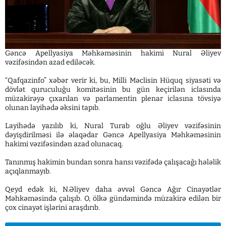
Gəncə Apellyasiya Məhkəməsinin hakimi Nural Əliyev
vəzifəsindən azad ediləcək.
“Qafqazinfo” xəbər verir ki, bu, Milli Məclisin Hüquq siyasəti və
dövlət quruculuğu komitəsinin bu gün keçirilən iclasında
müzakirəyə çıxarılan və parlamentin plenar iclasına tövsiyə
olunan layihədə əksini tapıb.
Layihədə yazılıb ki, Nural Turab oğlu Əliyev vəzifəsinin
dəyişdirilməsi ilə əlaqədar Gəncə Apellyasiya Məhkəməsinin
hakimi vəzifəsindən azad olunacaq.
Tanınmış hakimin bundan sonra hansı vəzifədə çalışacağı hələlik
açıqlanmayıb.
Qeyd edək ki, N.Əliyev daha əvvəl Gəncə Ağır Cinayətlər
Məhkəməsində çalışıb. O, ölkə gündəmində müzakirə edilən bir
çox cinayət işlərini araşdırıb.