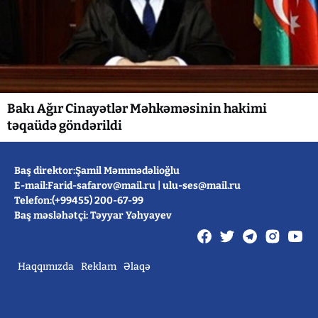
Bakı Ağır Cinayətlər Məhkəməsinin hakimi
təqaüdə göndərildi
Baş direktor:Şamil Məmmədəlioğlu
E-mail:
Farid-safarov@mail.ru
|
ulu-ses@mail.ru
Telefon:(+99455) 200-67-99
Baş məsləhətçi: Təyyar Yəhyayev
Haqqımızda
Reklam
Əlaqə