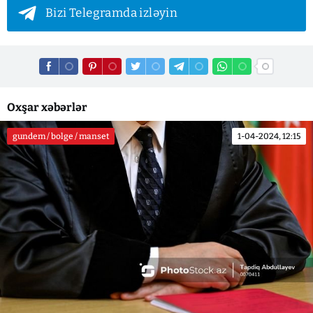
Bizi Telegramda izləyin
Oxşar xəbərlər
gundem / bolge / manset
1-04-2024, 12:15