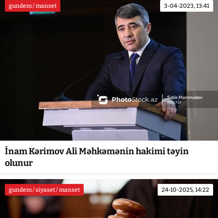
gundem / manset
3-04-2023, 13:41
İnam Kərimov Ali Məhkəmənin hakimi təyin
olunur
gundem / siyaset / manset
24-10-2025, 14:22