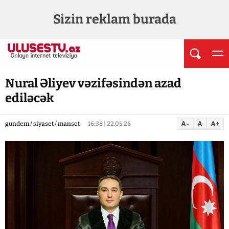
Sizin reklam burada
Nural Əliyev vəzifəsindən azad
ediləcək
A-
A
A+
gundem / siyaset / manset
16:38 | 22.05.26