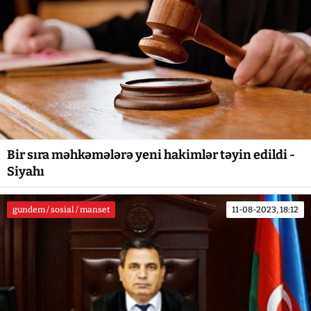
Bir sıra məhkəmələrə yeni hakimlər təyin edildi -
Siyahı
gundem / sosial / manset
11-08-2023, 18:12