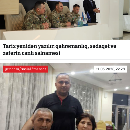
Tarix yenidən yazılır: qəhrəmanlıq, sədaqət və
zəfərin canlı salnaməsi
gundem / sosial / manset
11-05-2026, 22:28