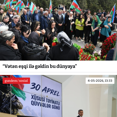
“Vətən eşqi ilə gəldin bu dünyaya”
gundem / sosial
4-05-2026, 13:33