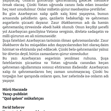
yaşayacaq. Onların göstərdiyi qəhrəmanlıq gələcək nəsillərə
örnək olacaq. Çünki Vətən uğrunda canını fəda edən insanlar
heç vaxt unudulmur. Onlar millətin qürur mənbəyinə çevrilirlər.
Bu gün Azərbaycan xalqı qalib xalq kimi yaşayırsa, bunun
arxasında şəhidlərin qanı, qazilərin fədakarlığı və qəhrəman
əsgərlərin şücaəti dayanır. Zaur Ələkbərovun adı da həmin
qəhrəmanlıq zirvəsində əbədi həkk olunub. Onun keçdiyi şərəfli
yol Azərbaycan gəncliyinə Vətənə sevginin, dövlətə sədaqətin və
milli qürurun ən ali nümunəsidir.
Şuşa fatehləri Azərbaycan tarixinin ölməz qəhrəmanlarıdır. Zaur
Ələkbərov da bu müqəddəs adın daşıyıcılarından biri olaraq daim
hörmət və ehtiramla yad ediləcək. Çünki belə qəhrəmanlar yalnız
bir dövrün deyil, bütün zamanların qürur simvoludur.
Bu yazı Azərbaycan əsgərinin yenilməz ruhuna, Şuşa
fatehlərinin şücaətinə və Vətən uğrunda canından keçən
qəhrəman oğullarımıza sonsuz ehtiramın ifadəsidir. Azərbaycan
xalqı öz qəhrəmanlarını heç zaman unutmayacaq. Çünki bu
torpağın hər qarışında onların qanı, hər zəfərində isə onların adı
yaşayır.
Hürü Hacızadə
Yazıçı-publisist
“Qızıl qələm” mükafatçısı
Fərid Səfərov