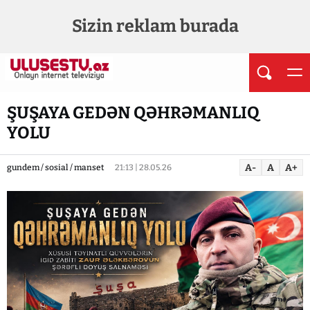
Sizin reklam burada
ŞUŞAYA GEDƏN QƏHRƏMANLIQ
YOLU
A-
A
A+
gundem / sosial / manset
21:13 | 28.05.26