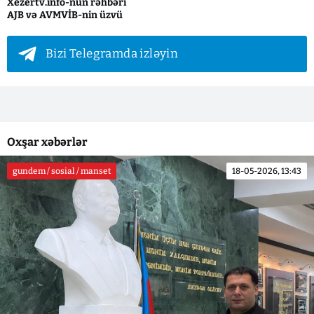
Xezertv.info-nun rəhbəri
AJB və AVMVİB-nin üzvü
Bizi Telegramda izləyin
Oxşar xəbərlər
gundem / sosial / manset
18-05-2026, 13:43