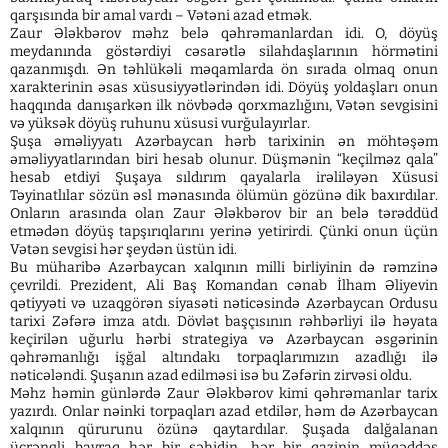
qarşısında bir amal vardı – Vətəni azad etmək.
Zaur Ələkbərov məhz belə qəhrəmanlardan idi. O, döyüş
meydanında göstərdiyi cəsarətlə silahdaşlarının hörmətini
qazanmışdı. Ən təhlükəli məqamlarda ön sırada olmaq onun
xarakterinin əsas xüsusiyyətlərindən idi. Döyüş yoldaşları onun
haqqında danışarkən ilk növbədə qorxmazlığını, Vətən sevgisini
və yüksək döyüş ruhunu xüsusi vurğulayırlar.
Şuşa əməliyyatı Azərbaycan hərb tarixinin ən möhtəşəm
əməliyyatlarından biri hesab olunur. Düşmənin “keçilməz qala”
hesab etdiyi Şuşaya sıldırım qayalarla irəliləyən Xüsusi
Təyinatlılar sözün əsl mənasında ölümün gözünə dik baxırdılar.
Onların arasında olan Zaur Ələkbərov bir an belə tərəddüd
etmədən döyüş tapşırıqlarını yerinə yetirirdi. Çünki onun üçün
Vətən sevgisi hər şeydən üstün idi.
Bu müharibə Azərbaycan xalqının milli birliyinin də rəmzinə
çevrildi. Prezident, Ali Baş Komandan cənab İlham Əliyevin
qətiyyəti və uzaqgörən siyasəti nəticəsində Azərbaycan Ordusu
tarixi Zəfərə imza atdı. Dövlət başçısının rəhbərliyi ilə həyata
keçirilən uğurlu hərbi strategiya və Azərbaycan əsgərinin
qəhrəmanlığı işğal altındakı torpaqlarımızın azadlığı ilə
nəticələndi. Şuşanın azad edilməsi isə bu Zəfərin zirvəsi oldu.
Məhz həmin günlərdə Zaur Ələkbərov kimi qəhrəmanlar tarix
yazırdı. Onlar nəinki torpaqları azad etdilər, həm də Azərbaycan
xalqının qürurunu özünə qaytardılar. Şuşada dalğalanan
üçrəngli bayraq hər bir şəhidin, hər bir qazinin müqəddəs