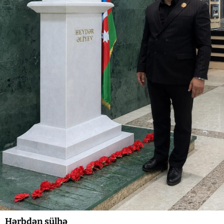
Hərbdən sülhə