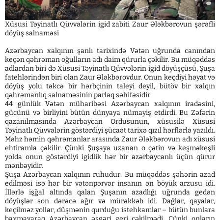
Xüsusi Təyinatlı Qüvvələrin igid zabiti Zaur Ələkbərovun şərəfli
döyüş salnaməsi
Azərbaycan xalqının şanlı tarixində Vətən uğrunda canından
keçən qəhrəman oğulların adı daim qürurla çəkilir. Bu müqəddəs
adlardan biri də Xüsusi Təyinatlı Qüvvələrin igid döyüşçüsü, Şuşa
fatehlərindən biri olan Zaur Ələkbərovdur. Onun keçdiyi həyat və
döyüş yolu təkcə bir hərbçinin taleyi deyil, bütöv bir xalqın
qəhrəmanlıq salnaməsinin parlaq səhifəsidir.
44 günlük Vətən müharibəsi Azərbaycan xalqının iradəsini,
gücünü və birliyini bütün dünyaya nümayiş etdirdi. Bu Zəfərin
qazanılmasında Azərbaycan Ordusunun, xüsusilə Xüsusi
Təyinatlı Qüvvələrin göstərdiyi şücaət tarixə qızıl hərflərlə yazıldı.
Məhz həmin qəhrəmanlar arasında Zaur Ələkbərovun adı xüsusi
ehtiramla çəkilir. Çünki Şuşaya uzanan o çətin və keşməkeşli
yolda onun göstərdiyi igidlik hər bir azərbaycanlı üçün qürur
mənbəyidir.
Şuşa Azərbaycan xalqının ruhudur. Bu müqəddəs şəhərin azad
edilməsi isə hər bir vətənpərvər insanın ən böyük arzusu idi.
İllərlə işğal altında qalan Şuşanın azadlığı uğrunda gedən
döyüşlər son dərəcə ağır və mürəkkəb idi. Dağlar, qayalar,
keçilməz yollar, düşmənin qurduğu istehkamlar – bütün bunlara
baxmayaraq Azərbaycan əsgəri geri çəkilmədi. Çünki onların