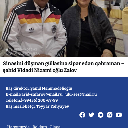
Sinəsini düşmən gülləsinə sipər edən qəhrəman –
şəhid Vidadi Nizami oğlu Zalov
Baş direktor:Şamil Məmmədəlioğlu
E-mail:
Farid-safarov@mail.ru
|
ulu-ses@mail.ru
Telefon:(+99455) 200-67-99
Baş məsləhətçi: Təyyar Yəhyayev
Haqqımızda
Reklam
Əlaqə