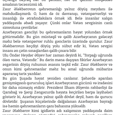
amalının təcəssümü idi.
Zaur Ələkbərovun qəhrəmanlığı yalnız döyüş meydanı ilə
məhdudlaşmırdı. O, həm də öz davranışı, vətənpərvərliyi və
insanlığı ilə ətrafındakılara örnək idi. Belə insanlar xalqın
yaddaşında əbədi yaşayır. Çünki onlar Vətən sevgisinin canlı
simvoluna çevrilirlər.
Azərbaycan gəncliyi bu qəhrəmanların həyat yolundan örnək
götürməlidir. Bu gün müstəqil və qalib Azərbaycanın gələcəyi
məhz belə vətənpərvər ruhlu gənclərin üzərində qurulur. Zaur
Ələkbərovun keçdiyi döyüş yolu sübut edir ki, Vətən sevgisi
insanı ən çətin sınaqlardan qalib çıxara bilir.
Ulu Öndər Heydər Əliyev hər zaman deyirdi ki, “Torpağı uğrunda
ölən varsa, Vətəndir.” Bu dərin məna daşıyan fikirlər Azərbaycan
əsgərinin döyüş ruhunun əsasını təşkil edir. Zaur Ələkbərov və
onun kimi qəhrəmanlar məhz bu amal uğrunda mübarizə
apararaq tarix yazdılar.
Bu gün Şuşada həyat yenidən canlanır. Şəhərdə aparılan
genişmiqyaslı quruculuq işləri Azərbaycanın gücünü və iradəsini
bir daha nümayiş etdirir. Prezident İlham Əliyevin rəhbərliyi ilə
Qarabağ və Şərqi Zəngəzurda həyata keçirilən bərpa layihələri
göstərir ki, Azərbaycan yalnız qalib dövlət deyil, həm də qurucu
dövlətdir. Şuşanın küçələrində dalğalanan Azərbaycan bayrağı
isə həmin qəhrəmanların qanı bahasına yüksəlib.
Zaur Ələkbərov kimi igidlərin adı xalqımızın yaddaşında daim