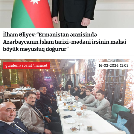
İlham Əliyev: “Ermənistan ərazisində
Azərbaycanın İslam tarixi-mədəni irsinin məhvi
böyük məyusluq doğurur”
gundem / sosial / manset
16-02-2026, 12:03