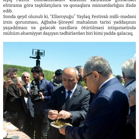
ehtirama görə təşkilatçılara və qonaqlara minnətdarlığını ifadə
edib.
Sonda qeyd olunub ki, “Elləroyuğu” Yaylaq Festivalı milli-mədəni
irsin qorunması, Ağbaba-Şörəyel mahalının tarixi yaddaşının
yaşadılması və gələcək nəsillərə ötürülməsi istiqamətində
mühüm əhəmiyyət daşıyan tədbirlərdən biri kimi yadda qalacaq.