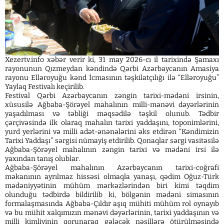
Xezertv.info xəbər verir ki, 31 may 2026-cı il tarixində Şamaxı
rayonunun Qızmeydan kəndində Qərbi Azərbaycanın Amasiya
rayonu Elləroyuğu kənd İcmasının təşkilatçılığı ilə “Elləroyuğu”
Yaylaq Festivalı keçirilib.
Festival Qərbi Azərbaycanın zəngin tarixi-mədəni irsinin,
xüsusilə Ağbaba-Şörəyel mahalının milli-mənəvi dəyərlərinin
yaşadılması və təbliği məqsədilə təşkil olunub. Tədbir
çərçivəsində ilk olaraq mahalın tarixi yaddaşını, toponimlərini,
yurd yerlərini və milli adət-ənənələrini əks etdirən “Kəndimizin
Tarixi Yaddaşı” sərgisi nümayiş etdirilib. Qonaqlar sərgi vasitəsilə
Ağbaba-Şörəyel mahalının zəngin tarixi və mədəni irsi ilə
yaxından tanış olublar.
Ağbaba-Şörəyel mahalının Azərbaycanın tarixi-coğrafi
məkanının ayrılmaz hissəsi olmaqla yanaşı, qədim Oğuz-Türk
mədəniyyətinin mühüm mərkəzlərindən biri kimi təqdim
olunduğu tədbirdə bildirilib ki, bölgənin mədəni simasının
formalaşmasında Ağbaba-Çıldır aşıq mühiti mühüm rol oynayıb
və bu mühit xalqımızın mənəvi dəyərlərinin, tarixi yaddaşının və
milli kimliyinin qorunaraq gələcək nəsillərə ötürülməsində