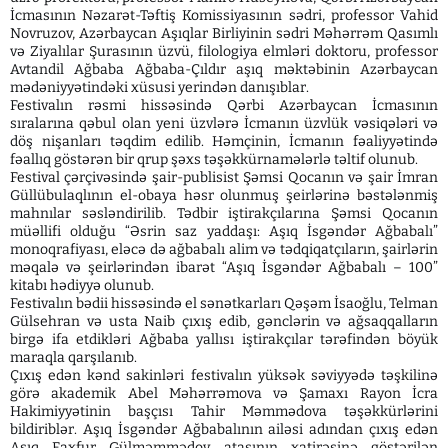
İcmasının Nəzarət-Təftiş Komissiyasının sədri, professor Vahid
Novruzov, Azərbaycan Aşıqlar Birliyinin sədri Məhərrəm Qasımlı
və Ziyalılar Şurasının üzvü, filologiya elmləri doktoru, professor
Avtandil Ağbaba Ağbaba-Çıldır aşıq məktəbinin Azərbaycan
mədəniyyətindəki xüsusi yerindən danışıblar.
Festivalın rəsmi hissəsində Qərbi Azərbaycan İcmasının
sıralarına qəbul olan yeni üzvlərə İcmanın üzvlük vəsiqələri və
döş nişanları təqdim edilib. Həmçinin, İcmanın fəaliyyətində
fəallıq göstərən bir qrup şəxs təşəkkürnamələrlə təltif olunub.
Festival çərçivəsində şair-publisist Şəmsi Qocanın və şair İmran
Güllübulaqlının el-obaya həsr olunmuş şeirlərinə bəstələnmiş
mahnılar səsləndirilib. Tədbir iştirakçılarına Şəmsi Qocanın
müəllifi olduğu “Əsrin saz yaddaşı: Aşıq İsgəndər Ağbabalı”
monoqrafiyası, eləcə də ağbabalı alim və tədqiqatçıların, şairlərin
məqalə və şeirlərindən ibarət “Aşıq İsgəndər Ağbabalı – 100”
kitabı hədiyyə olunub.
Festivalın bədii hissəsində el sənətkarları Qəşəm İsaoğlu, Telman
Gülsehran və usta Naib çıxış edib, gənclərin və ağsaqqalların
birgə ifa etdikləri Ağbaba yallısı iştirakçılar tərəfindən böyük
maraqla qarşılanıb.
Çıxış edən kənd sakinləri festivalın yüksək səviyyədə təşkilinə
görə akademik Abel Məhərrəmova və Şamaxı Rayon İcra
Hakimiyyətinin başçısı Tahir Məmmədova təşəkkürlərini
bildiriblər. Aşıq İsgəndər Ağbabalının ailəsi adından çıxış edən
Aşıq Faxfur Gülməmmədov atasının xatirəsinə göstərilən