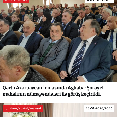
sosial / manset
4-03-2023, 20:39
Qərbi Azərbaycan İcmasında Ağbaba-Şörəyel
mahalının nümayəndələri ilə görüş keçirildi.
gundem / sosial / manset
23-01-2026, 20:25