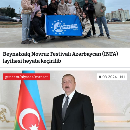
Beynəlxalq Novruz Festivalı Azərbaycan (INFA)
layihəsi həyata keçirilib
gundem / siyaset / manset
8-03-2024, 11:11