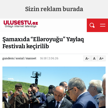
Sizin reklam burada
Şamaxıda “Elləroyuğu” Yaylaq
Festivalı keçirilib
A-
A
A+
gundem / sosial / manset
16:18 | 2.06.26