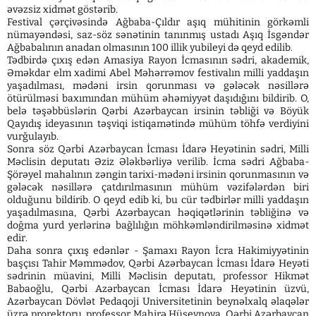
əvəzsiz xidmət göstərib.
Festival çərçivəsində Ağbaba-Çıldır aşıq mühitinin görkəmli
nümayəndəsi, saz-söz sənətinin tanınmış ustadı Aşıq İsgəndər
Ağbabalının anadan olmasının 100 illik yubileyi də qeyd edilib.
Tədbirdə çıxış edən Amasiya Rayon İcmasının sədri, akademik,
Əməkdar elm xadimi Abel Məhərrəmov festivalın milli yaddaşın
yaşadılması, mədəni irsin qorunması və gələcək nəsillərə
ötürülməsi baxımından mühüm əhəmiyyət daşıdığını bildirib. O,
belə təşəbbüslərin Qərbi Azərbaycan irsinin təbliği və Böyük
Qayıdış ideyasının təşviqi istiqamətində mühüm töhfə verdiyini
vurğulayıb.
Sonra söz Qərbi Azərbaycan İcması İdarə Heyətinin sədri, Milli
Məclisin deputatı Əziz Ələkbərliyə verilib. İcma sədri Ağbaba-
Şörəyel mahalının zəngin tarixi-mədəni irsinin qorunmasının və
gələcək nəsillərə çatdırılmasının mühüm vəzifələrdən biri
olduğunu bildirib. O qeyd edib ki, bu cür tədbirlər milli yaddaşın
yaşadılmasına, Qərbi Azərbaycan həqiqətlərinin təbliğinə və
doğma yurd yerlərinə bağlılığın möhkəmləndirilməsinə xidmət
edir.
Daha sonra çıxış edənlər - Şamaxı Rayon İcra Hakimiyyətinin
başçısı Tahir Məmmədov, Qərbi Azərbaycan İcması İdarə Heyəti
sədrinin müavini, Milli Məclisin deputatı, professor Hikmət
Babaoğlu, Qərbi Azərbaycan İcması İdarə Heyətinin üzvü,
Azərbaycan Dövlət Pedaqoji Universitetinin beynəlxalq əlaqələr
üzrə prorektoru, professor Mahirə Hüseynova, Qərbi Azərbaycan