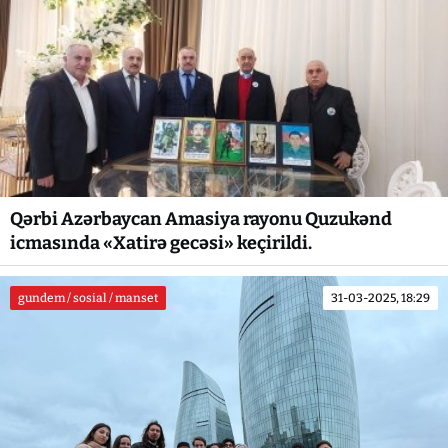
Qərbi Azərbaycan Amasiya rayonu Quzukənd
icmasında «Xatirə gecəsi» keçirildi.
gundem / sosial / manset
31-03-2025, 18:29