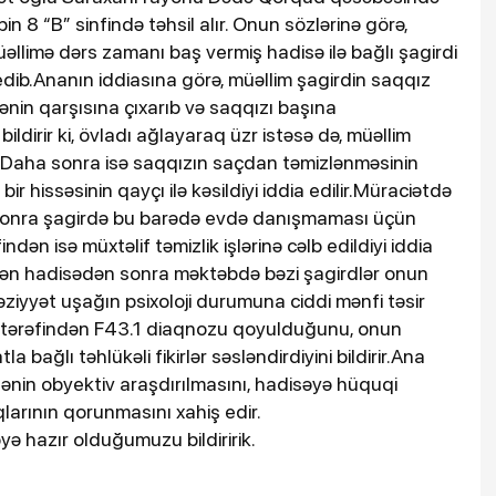
 8 “B” sinfində təhsil alır. Onun sözlərinə görə,
müəllimə dərs zamanı baş vermiş hadisə ilə bağlı şagirdi
 edib.Ananın iddiasına görə, müəllim şagirdin saqqız
ənin qarşısına çıxarıb və saqqızı başına
ldirir ki, övladı ağlayaraq üzr istəsə də, müəllim
 Daha sonra isə saqqızın saçdan təmizlənməsinin
hissəsinin qayçı ilə kəsildiyi iddia edilir.Müraciətdə
 sonra şagirdə bu barədə evdə danışmaması üçün
indən isə müxtəlif təmizlik işlərinə cəlb edildiyi iddia
erən hadisədən sonra məktəbdə bəzi şagirdlər onun
ziyyət uşağın psixoloji durumuna ciddi mənfi təsir
oq tərəfindən F43.1 diaqnozu qoyulduğunu, onun
bağlı təhlükəli fikirlər səsləndirdiyini bildirir.Ana
ənin obyektiv araşdırılmasını, hadisəyə hüquqi
larının qorunmasını xahiş edir.
ə hazır olduğumuzu bildiririk.