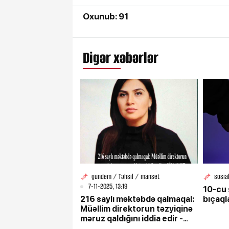
Oxunub: 91
Digər xəbərlər
gundem / Təhsil / manset
sosia
7-11-2025, 13:19
10-cu 
216 saylı məktəbdə qalmaqal:
bıçaql
Müəllim direktorun təzyiqinə
məruz qaldığını iddia edir -
ŞİKAYƏT/VİDEO