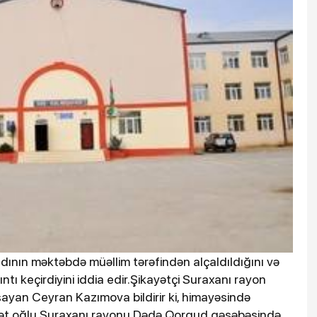
ının məktəbdə müəllim tərəfindən alçaldıldığını və
ıntı keçirdiyini iddia edir.Şikayətçi Suraxanı rayon
yan Ceyran Kazımova bildirir ki, himayəsində
t oğlu Suraxanı rayonu Dədə Qorqud qəsəbəsində