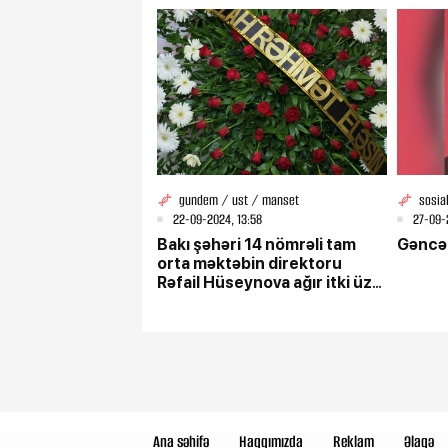
gundem / ust / manset
sosia
22-09-2024, 13:58
27-09-
Bakı şəhəri 14 nömrəli tam
Gəncəd
orta məktəbin direktoru
Rəfail Hüseynova ağır itki üz
vermişdir.
Ana səhifə
Haqqımızda
Reklam
Əlaqə