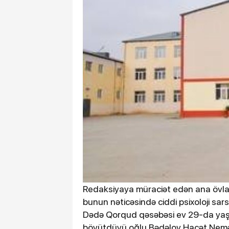
Redaksiyaya müraciət edən ana övlad
bunun nəticəsində ciddi psixoloji sars
Dədə Qorqud qəsəbəsi ev 29-da yaşa
böyütdüyü oğlu Bədəlov Hacət Nemə