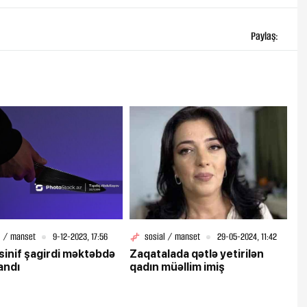
Paylaş:
l / manset
9-12-2023, 17:56
sosial / manset
29-05-2024, 11:42
sinif şagirdi məktəbdə
Zaqatalada qətlə yetirilən
andı
qadın müəllim imiş