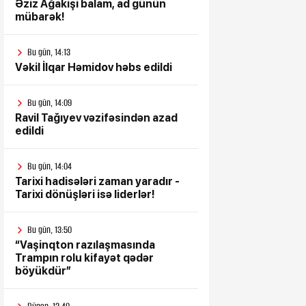
Əziz Ağakişi balam, ad günün
mübarək!
Bu gün, 14:13
Vəkil İlqar Həmidov həbs edildi
Bu gün, 14:09
Ravil Tağıyev vəzifəsindən azad
edildi
Bu gün, 14:04
Tarixi hadisələri zaman yaradır -
Tarixi dönüşləri isə liderlər!
Bu gün, 13:50
“Vaşinqton razılaşmasında
Trampın rolu kifayət qədər
böyükdür”