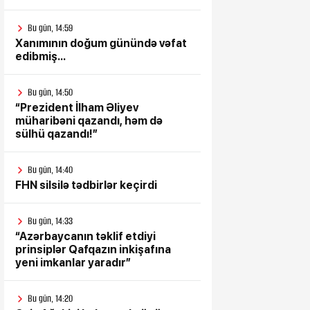
Bu gün, 14:59
Xanımının doğum günündə vəfat
edibmiş...
Bu gün, 14:50
“Prezident İlham Əliyev
müharibəni qazandı, həm də
sülhü qazandı!”
Bu gün, 14:40
FHN silsilə tədbirlər keçirdi
Bu gün, 14:33
“Azərbaycanın təklif etdiyi
prinsiplər Qafqazın inkişafına
yeni imkanlar yaradır”
Bu gün, 14:20