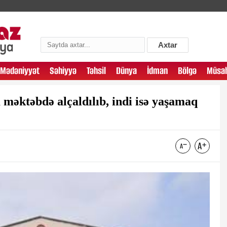
Axtar
Mədəniyyət
Səhiyyə
Təhsil
Dünya
İdman
Bölgə
Müsah
məktəbdə alçaldılıb, indi isə yaşamaq