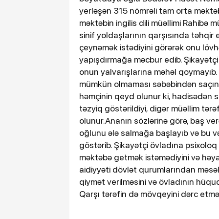
yerləşən 315 nömrəli tam orta məktəbin
məktəbin ingilis dili müəllimi Rahibə 
sinif yoldaşlarının qarşısında təhqir
çeynəmək istədiyini görərək onu lövh
yapışdırmağa məcbur edib. Şikayətçi bi
onun yalvarışlarına məhəl qoymayıb.
mümkün olmaması səbəbindən saçın bir 
həmçinin qeyd olunur ki, hadisədən
təzyiq göstərildiyi, digər müəllim tərəf
olunur.Ananın sözlərinə görə, baş v
oğlunu ələ salmağa başlayıb və bu və
göstərib. Şikayətçi övladına psixol
məktəbə getmək istəmədiyini və həyatla 
aidiyyəti dövlət qurumlarından məsəl
qiymət verilməsini və övladının hüquq
Qarşı tərəfin də mövqeyini dərc etməy