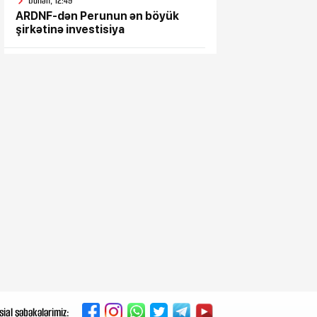
Dünən, 12:49
ARDNF-dən Perunun ən böyük
şirkətinə investisiya
Dünən, 12:45
Üçtərəfli müdafiə sazişi
imzalayacaqlar
Dünən, 12:01
Baş Prokurorluq ər-arvadın
dəhşətli ölümü ilə bağlı -
Məlumat yaydı
Dünən, 11:40
Dəqiqədə 700 min dollardan çox
qazanıblar…
Dünən, 11:24
Husilər Səudiyyə Ərəbistanını
vurdu - Yaralılar var
sial şəbəkələrimiz: