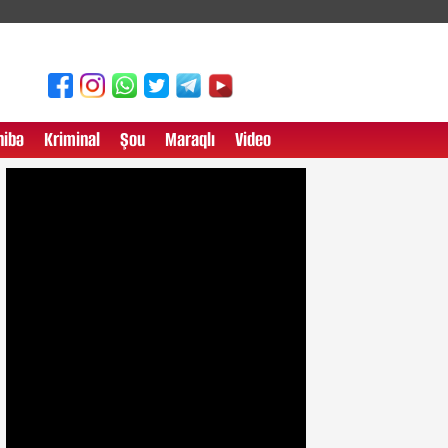
ibə
Kriminal
Şou
Maraqlı
Video