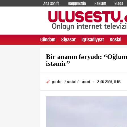
Ana səhifə
Haqqımızda
Reklam
Əlaqə
Gündəm
Siyasət
İqtisadiyyat
Sosial
Bir ananın fəryadı: “Oğlum 
istəmir”
gundem / sosial / manset
2-06-2026, 17:56