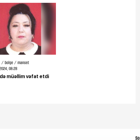
l / bolge / manset
2024, 08:28
ə müəllim vəfat etdi
So