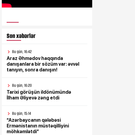
ULUSƏS TV
Son xəbərlər
Bu gün, 16:42
Araz Əhmədov haqqında
danışanlara bir sözüm var: əvvəl
tanıyın, sonra danışın!
Bu gün, 16:20
Tarixi görüşün ildönümündə
İlham Əliyevə zəng etdi
Bu gün, 15:14
“Azərbaycanın qələbəsi
Ermənistanın müstəqilliyini
möhkəmlətdi”