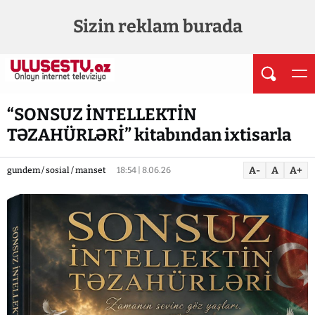
Sizin reklam burada
“SONSUZ İNTELLEKTİN
TƏZAHÜRLƏRİ” kitabından ixtisarla
A-
A
A+
gundem / sosial / manset
18:54 | 8.06.26