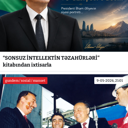
“SONSUZ İNTELLEKTİN TƏZAHÜRLƏRİ”
kitabından ixtisarla
gundem / sosial / manset
9-05-2026, 21:01