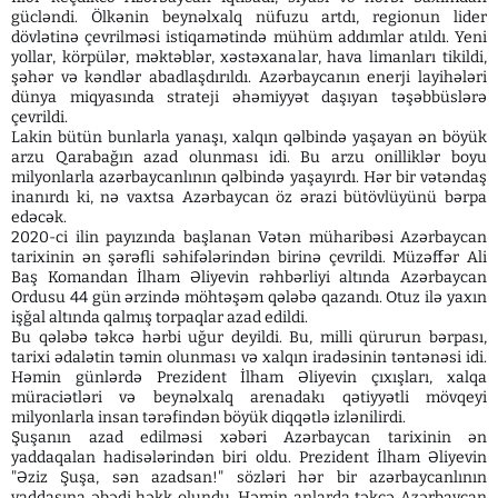
gücləndi. Ölkənin beynəlxalq nüfuzu artdı, regionun lider
dövlətinə çevrilməsi istiqamətində mühüm addımlar atıldı. Yeni
yollar, körpülər, məktəblər, xəstəxanalar, hava limanları tikildi,
şəhər və kəndlər abadlaşdırıldı. Azərbaycanın enerji layihələri
dünya miqyasında strateji əhəmiyyət daşıyan təşəbbüslərə
çevrildi.
Lakin bütün bunlarla yanaşı, xalqın qəlbində yaşayan ən böyük
arzu Qarabağın azad olunması idi. Bu arzu onilliklər boyu
milyonlarla azərbaycanlının qəlbində yaşayırdı. Hər bir vətəndaş
inanırdı ki, nə vaxtsa Azərbaycan öz ərazi bütövlüyünü bərpa
edəcək.
2020-ci ilin payızında başlanan Vətən müharibəsi Azərbaycan
tarixinin ən şərəfli səhifələrindən birinə çevrildi. Müzəffər Ali
Baş Komandan İlham Əliyevin rəhbərliyi altında Azərbaycan
Ordusu 44 gün ərzində möhtəşəm qələbə qazandı. Otuz ilə yaxın
işğal altında qalmış torpaqlar azad edildi.
Bu qələbə təkcə hərbi uğur deyildi. Bu, milli qürurun bərpası,
tarixi ədalətin təmin olunması və xalqın iradəsinin təntənəsi idi.
Həmin günlərdə Prezident İlham Əliyevin çıxışları, xalqa
müraciətləri və beynəlxalq arenadakı qətiyyətli mövqeyi
milyonlarla insan tərəfindən böyük diqqətlə izlənilirdi.
Şuşanın azad edilməsi xəbəri Azərbaycan tarixinin ən
yaddaqalan hadisələrindən biri oldu. Prezident İlham Əliyevin
"Əziz Şuşa, sən azadsan!" sözləri hər bir azərbaycanlının
yaddaşına əbədi həkk olundu. Həmin anlarda təkcə Azərbaycan