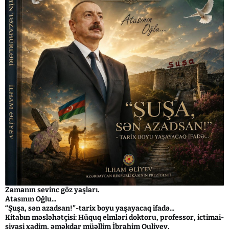
Zamanın sevinc göz yaşları.
Atasının Oğlu...
“Şuşa, sən azadsan!”-tarix boyu yaşayacaq ifadə...
Kitabın məsləhətçisi: Hüquq elmləri doktoru, professor, ictimai-
siyasi xadim, əməkdar müəllim İbrahim Quliyev.