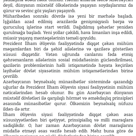
deyil, dünyanın müxtəlif ölkələrində yaşayan soydaşlarımız da
qürur və sevinc göz yaşları yaşayırdı.
Müharibədən sonrakı dövrdə isə yeni bir mərhələ başladı.
İşğaldan azad edilmiş ərazilərdə genişmiqyaslı bərpa və
quruculuq işlərinə start verildi. Dağıdılmış şəhərlər yenidən
qurulmağa başladı. Yeni yollar çəkildi, hava limanları inşa edildi,
müasir yaşayış məntəqələrinin təməli qoyuldu.
Prezident İlham Əliyevin fəaliyyətində diqqət çəkən mühüm
məqamlardan biri də şəhid ailələrinə və qazilərə göstərilən
xüsusi diqqətdir. Vətən uğrunda canlarını fəda etmiş
qəhrəmanların ailələrinin sosial müdafiəsinin gücləndirilməsi,
qazilərin problemlərinin həlli istiqamətində həyata keçirilən
layihələr dövlət siyasətinin mühüm istiqamətlərindən birinə
çevrilib.
Azərbaycanın beynəlxalq münasibətlər sistemində qazandığı
uğurlar da Prezident İlham Əliyevin siyasi fəaliyyətinin mühüm
nəticələrindən hesab olunur. Bu gün Azərbaycan dünyanın
müxtəlif dövlətləri ilə qarşılıqlı hörmət və əməkdaşlıq prinsipləri
əsasında münasibətlər qurur. Ölkəmizin beynəlxalq nüfuzu
ildən-ilə artır.
İlham Əliyevin siyasi fəaliyyətində diqqət çəkən əsas
xüsusiyyətlərdən biri qətiyyət, prinsipiallıq və milli maraqlara
sadiqlikdir. O, hər zaman Azərbaycanın dövlət maraqlarını
müdafiə etməyi əsas vəzifə hesab edib. Məhz buna görə də