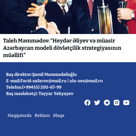
Taleh Məmmədov: “Heydər Əliyev və müasir
Azərbaycan modeli dövlətçilik strategiyasının
müəllifi”
Baş direktor:Şamil Məmmədəlioğlu
E-mail:
Farid-safarov@mail.ru
|
ulu-ses@mail.ru
Telefon:(+99455) 200-67-99
Baş məsləhətçi: Təyyar Yəhyayev
Haqqımızda
Reklam
Əlaqə