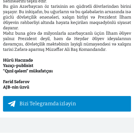
səhifələrini təşkil edir.
Bu gün Azərbaycan öz tarixinin ən qüdrətli dövrlərindən birini
yaşayır. Bu inkişafın, bu uğurların və bu qələbələrin arxasında isə
güclü dövlətçilik ənənələri, xalqın birliyi və Prezident İlham
Əliyevin rəhbərliyi altında həyata keçirilən məqsədyönlü siyasət
dayanır.
Məhz buna görə də milyonlarla azərbaycanlı üçün İlham Əliyev
yalnız Prezident deyil, həm də Heydər Əliyev ideyalarının
davamçısı, dövlətçilik məktəbinin layiqli nümayəndəsi və xalqını
tarixi Zəfərə aparmış Müzəffər Ali Baş Komandandır.
Hürü Hacızadə
Yazıçı-publisist
“Qızıl qələm” mükafatçısı
Fərid Səfərov
AJB-nin üzvü
Bizi Telegramda izləyin