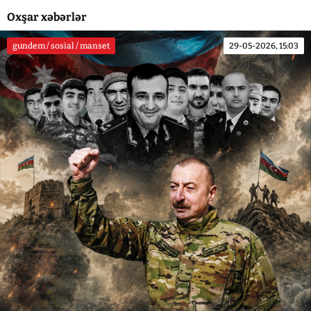
Oxşar xəbərlər
gundem / sosial / manset
29-05-2026, 15:03