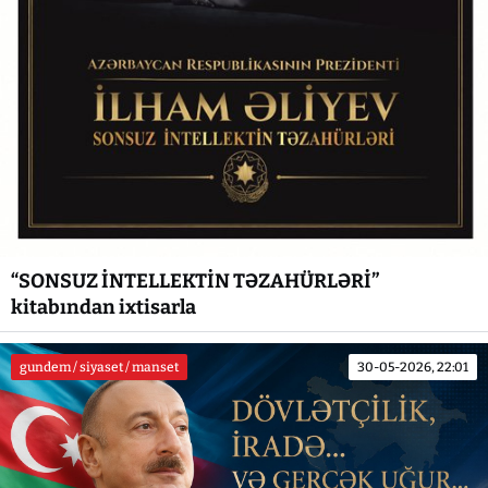
“SONSUZ İNTELLEKTİN TƏZAHÜRLƏRİ”
kitabından ixtisarla
gundem / siyaset / manset
30-05-2026, 22:01