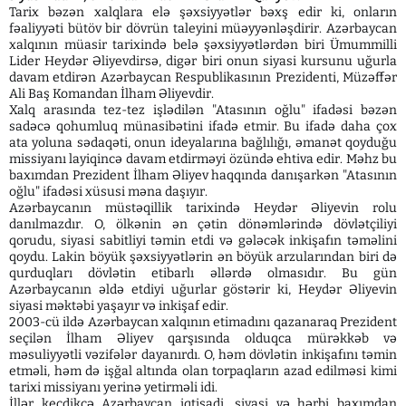
Tarix bəzən xalqlara elə şəxsiyyətlər bəxş edir ki, onların
fəaliyyəti bütöv bir dövrün taleyini müəyyənləşdirir. Azərbaycan
xalqının müasir tarixində belə şəxsiyyətlərdən biri Ümummilli
Lider Heydər Əliyevdirsə, digər biri onun siyasi kursunu uğurla
davam etdirən Azərbaycan Respublikasının Prezidenti, Müzəffər
Ali Baş Komandan İlham Əliyevdir.
Xalq arasında tez-tez işlədilən "Atasının oğlu" ifadəsi bəzən
sadəcə qohumluq münasibətini ifadə etmir. Bu ifadə daha çox
ata yoluna sədaqəti, onun ideyalarına bağlılığı, əmanət qoyduğu
missiyanı layiqincə davam etdirməyi özündə ehtiva edir. Məhz bu
baxımdan Prezident İlham Əliyev haqqında danışarkən "Atasının
oğlu" ifadəsi xüsusi məna daşıyır.
Azərbaycanın müstəqillik tarixində Heydər Əliyevin rolu
danılmazdır. O, ölkənin ən çətin dönəmlərində dövlətçiliyi
qorudu, siyasi sabitliyi təmin etdi və gələcək inkişafın təməlini
qoydu. Lakin böyük şəxsiyyətlərin ən böyük arzularından biri də
qurduqları dövlətin etibarlı əllərdə olmasıdır. Bu gün
Azərbaycanın əldə etdiyi uğurlar göstərir ki, Heydər Əliyevin
siyasi məktəbi yaşayır və inkişaf edir.
2003-cü ildə Azərbaycan xalqının etimadını qazanaraq Prezident
seçilən İlham Əliyev qarşısında olduqca mürəkkəb və
məsuliyyətli vəzifələr dayanırdı. O, həm dövlətin inkişafını təmin
etməli, həm də işğal altında olan torpaqların azad edilməsi kimi
tarixi missiyanı yerinə yetirməli idi.
İllər keçdikcə Azərbaycan iqtisadi, siyasi və hərbi baxımdan