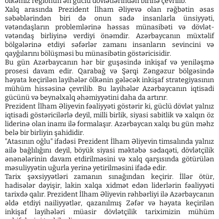
ölkəmiz regionun ən güclü dövlətlərindən birinə çevrilib.
Xalq arasında Prezident İlham Əliyevə olan rəğbətin əsas
səbəblərindən biri də onun sadə insanlarla ünsiyyəti,
vətəndaşların problemlərinə həssas münasibəti və dövlət-
vətəndaş birliyinə verdiyi önəmdir. Azərbaycanın müxtəlif
bölgələrinə etdiyi səfərlər zamanı insanların sevincini və
qayğılarını bölüşməsi bu münasibətin göstəricisidir.
Bu gün Azərbaycanın hər bir guşəsində inkişaf və yeniləşmə
prosesi davam edir. Qarabağ və Şərqi Zəngəzur bölgəsində
həyata keçirilən layihələr ölkənin gələcək inkişaf strategiyasının
mühüm hissəsinə çevrilib. Bu layihələr Azərbaycanın iqtisadi
gücünü və beynəlxalq əhəmiyyətini daha da artırır.
Prezident İlham Əliyevin fəaliyyəti göstərir ki, güclü dövlət yalnız
iqtisadi göstəricilərlə deyil, milli birlik, siyasi sabitlik və xalqın öz
liderinə olan inamı ilə formalaşır. Azərbaycan xalqı bu gün məhz
belə bir birliyin şahididir.
"Atasının oğlu" ifadəsi Prezident İlham Əliyevin timsalında yalnız
ailə bağlılığını deyil, böyük siyasi məktəbə sədaqəti, dövlətçilik
ənənələrinin davam etdirilməsini və xalq qarşısında götürülən
məsuliyyətin uğurla yerinə yetirilməsini ifadə edir.
Tarix şəxsiyyətləri zamanın sınağından keçirir. İllər ötür,
hadisələr dəyişir, lakin xalqa xidmət edən liderlərin fəaliyyəti
tarixdə qalır. Prezident İlham Əliyevin rəhbərliyi ilə Azərbaycanın
əldə etdiyi nailiyyətlər, qazanılmış Zəfər və həyata keçirilən
inkişaf layihələri müasir dövlətçilik tariximizin mühüm