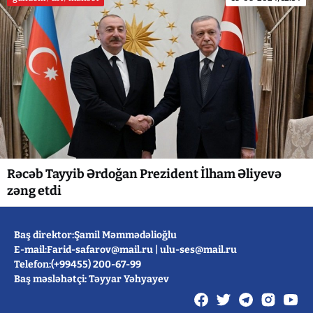
Rəcəb Tayyib Ərdoğan Prezident İlham Əliyevə
zəng etdi
Baş direktor:Şamil Məmmədəlioğlu
E-mail:
Farid-safarov@mail.ru
|
ulu-ses@mail.ru
Telefon:(+99455) 200-67-99
Baş məsləhətçi: Təyyar Yəhyayev