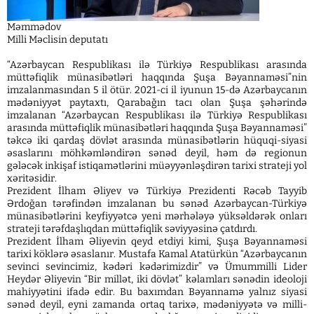
Məmmədov
Milli Məclisin deputatı
“Azərbaycan Respublikası ilə Türkiyə Respublikası arasında
müttəfiqlik münasibətləri haqqında Şuşa Bəyannaməsi”nin
imzalanmasından 5 il ötür. 2021-ci il iyunun 15-də Azərbaycanın
mədəniyyət paytaxtı, Qarabağın tacı olan Şuşa şəhərində
imzalanan “Azərbaycan Respublikası ilə Türkiyə Respublikası
arasında müttəfiqlik münasibətləri haqqında Şuşa Bəyannaməsi”
təkcə iki qardaş dövlət arasında münasibətlərin hüquqi-siyasi
əsaslarını möhkəmləndirən sənəd deyil, həm də regionun
gələcək inkişaf istiqamətlərini müəyyənləşdirən tarixi strateji yol
xəritəsidir.
Prezident İlham Əliyev və Türkiyə Prezidenti Rəcəb Tayyib
Ərdoğan tərəfindən imzalanan bu sənəd Azərbaycan-Türkiyə
münasibətlərini keyfiyyətcə yeni mərhələyə yüksəldərək onları
strateji tərəfdaşlıqdan müttəfiqlik səviyyəsinə çatdırdı.
Prezident İlham Əliyevin qeyd etdiyi kimi, Şuşa Bəyannaməsi
tarixi köklərə əsaslanır. Mustafa Kamal Atatürkün “Azərbaycanın
sevinci sevincimiz, kədəri kədərimizdir” və Ümummilli Lider
Heydər Əliyevin “Bir millət, iki dövlət” kəlamları sənədin ideoloji
mahiyyətini ifadə edir. Bu baxımdan Bəyannamə yalnız siyasi
sənəd deyil, eyni zamanda ortaq tarixə, mədəniyyətə və milli-