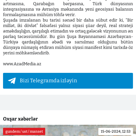
artmasına, Qarabağın bərpasına, Türk dünyasının
inteqrasiyasına və Avrasiya məkanında yeni geosiyasi balansın
formalaşmasına mühüm töhfə verir.
Şuşada imzalanan bu tarixi sənəd bir daha sübut edir ki, “Bir
millət, iki dövlət” fəlsəfəsi yalnız siyasi şüar deyil, real strateji
əməkdaşlığın, qarşılıqlı etimadın və ortaq gələcək vizyonunun ən
parlaq təcəssümüdür. Bu gün Şuşa Bəyannaməsi Azərbaycan-
Türkiyə qardaşlığının əbədi və sarsılmaz olduğunu bütün
dünyaya nümayiş etdirən mühüm siyasi manifest kimi tarixdə öz
yerini möhkəmləndirib.
www.AzadMedia.az
Bizi Telegramda izləyin
Oxşar xəbərlər
gundem / ust / manset
15-06-2024, 12:53