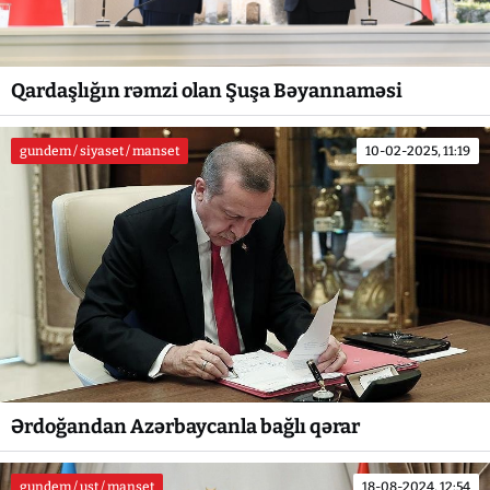
Qardaşlığın rəmzi olan Şuşa Bəyannaməsi
gundem / siyaset / manset
10-02-2025, 11:19
Ərdoğandan Azərbaycanla bağlı qərar
gundem / ust / manset
18-08-2024, 12:54