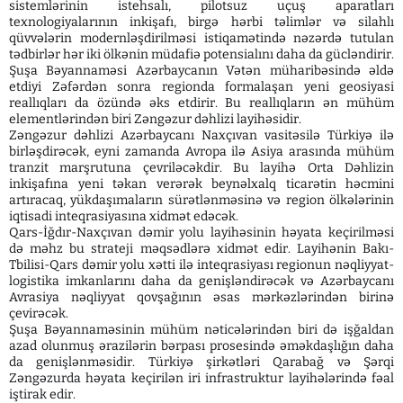
sistemlərinin istehsalı, pilotsuz uçuş aparatları
texnologiyalarının inkişafı, birgə hərbi təlimlər və silahlı
qüvvələrin modernləşdirilməsi istiqamətində nəzərdə tutulan
tədbirlər hər iki ölkənin müdafiə potensialını daha da gücləndirir.
Şuşa Bəyannaməsi Azərbaycanın Vətən müharibəsində əldə
etdiyi Zəfərdən sonra regionda formalaşan yeni geosiyasi
reallıqları da özündə əks etdirir. Bu reallıqların ən mühüm
elementlərindən biri Zəngəzur dəhlizi layihəsidir.
Zəngəzur dəhlizi Azərbaycanı Naxçıvan vasitəsilə Türkiyə ilə
birləşdirəcək, eyni zamanda Avropa ilə Asiya arasında mühüm
tranzit marşrutuna çevriləcəkdir. Bu layihə Orta Dəhlizin
inkişafına yeni təkan verərək beynəlxalq ticarətin həcmini
artıracaq, yükdaşımaların sürətlənməsinə və region ölkələrinin
iqtisadi inteqrasiyasına xidmət edəcək.
Qars-İğdır-Naxçıvan dəmir yolu layihəsinin həyata keçirilməsi
də məhz bu strateji məqsədlərə xidmət edir. Layihənin Bakı-
Tbilisi-Qars dəmir yolu xətti ilə inteqrasiyası regionun nəqliyyat-
logistika imkanlarını daha da genişləndirəcək və Azərbaycanı
Avrasiya nəqliyyat qovşağının əsas mərkəzlərindən birinə
çevirəcək.
Şuşa Bəyannaməsinin mühüm nəticələrindən biri də işğaldan
azad olunmuş ərazilərin bərpası prosesində əməkdaşlığın daha
da genişlənməsidir. Türkiyə şirkətləri Qarabağ və Şərqi
Zəngəzurda həyata keçirilən iri infrastruktur layihələrində fəal
iştirak edir.