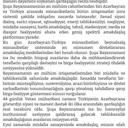
mənəvi dəyərlərə söykənən qardaşlığın rəsmi təsdiqidir.
Şuşa Bəyannaməsinin ən mühüm cəhətlərindən biri Azərbaycan
və Türkiyə arasında münasibətlərin bütün istiqamətlər üzrə
sistemli şəkildə inkişafını nəzərdə tutmasıdır. Sənəd siyasi
dialoq, xarici siyasət, iqtisadiyyat, enerji təhlükəsizliyi, nəqliyyat,
müdafiə sənayesi, hərbi əməkdaşlıq, təhsil, mədəniyyət, media və
diaspor fəaliyyətini əhatə edən geniş spektrli əməkdaşlıq
platforması yaradır.
Bu gün Azərbaycan-Türkiyə münasibətləri beynəlxalq
münasibətlər sistemində ən nümunəvi dövlətlərarası
əməkdaşlıq modellərindən biri hesab olunur. Şuşa Bəyannaməsi
isə bu modelin hüquqi əsaslarını daha da möhkəmləndirərək
tərəflərin qarşılıqlı dəstəyini və birgə fəaliyyətini strateji öhdəlik
səviyyəsinə yüksəldib.
Bəyannamənin ən mühüm istiqamətlərindən biri müdafiə və
təhlükəsizlik sahəsində əməkdaşlıqdır. Sənəddə tərəflərin bir-
birinin müstəqilliyinə, suverenliyinə, ərazi bütövlüyünə və dövlət
sərhədlərinin toxunulmazlığına qarşı yönəlmiş təhdidlərə qarşı
birgə fəaliyyət göstərməsi xüsusi vurğulanır.
44 günlük Vətən müharibəsi zamanı Türkiyənin Azərbaycana
göstərdiyi siyasi və mənəvi dəstək iki ölkə arasındakı qardaşlığın
real təzahürü oldu. Şuşa Bəyannaməsi isə bu həmrəyliyi
institusional səviyyəyə qaldıraraq gələcək təhlükəsizlik
əməkdaşlığının əsaslarını müəyyən etdi.
Eyni zamanda müdafiə sənayesində əməkdaşlıq, müasir silah