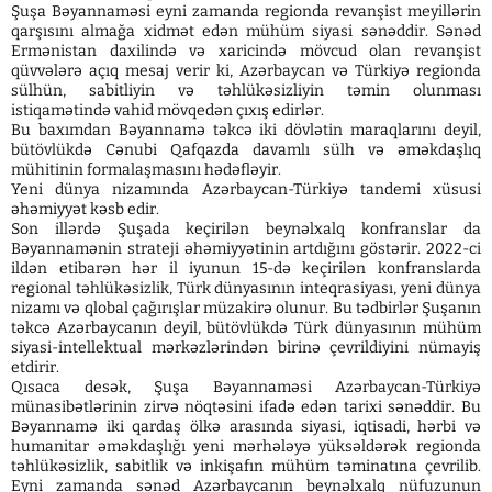
Şuşa Bəyannaməsi eyni zamanda regionda revanşist meyillərin
qarşısını almağa xidmət edən mühüm siyasi sənəddir. Sənəd
Ermənistan daxilində və xaricində mövcud olan revanşist
qüvvələrə açıq mesaj verir ki, Azərbaycan və Türkiyə regionda
sülhün, sabitliyin və təhlükəsizliyin təmin olunması
istiqamətində vahid mövqedən çıxış edirlər.
Bu baxımdan Bəyannamə təkcə iki dövlətin maraqlarını deyil,
bütövlükdə Cənubi Qafqazda davamlı sülh və əməkdaşlıq
mühitinin formalaşmasını hədəfləyir.
Yeni dünya nizamında Azərbaycan-Türkiyə tandemi xüsusi
əhəmiyyət kəsb edir.
Son illərdə Şuşada keçirilən beynəlxalq konfranslar da
Bəyannamənin strateji əhəmiyyətinin artdığını göstərir. 2022-ci
ildən etibarən hər il iyunun 15-də keçirilən konfranslarda
regional təhlükəsizlik, Türk dünyasının inteqrasiyası, yeni dünya
nizamı və qlobal çağırışlar müzakirə olunur. Bu tədbirlər Şuşanın
təkcə Azərbaycanın deyil, bütövlükdə Türk dünyasının mühüm
siyasi-intellektual mərkəzlərindən birinə çevrildiyini nümayiş
etdirir.
Qısaca desək, Şuşa Bəyannaməsi Azərbaycan-Türkiyə
münasibətlərinin zirvə nöqtəsini ifadə edən tarixi sənəddir. Bu
Bəyannamə iki qardaş ölkə arasında siyasi, iqtisadi, hərbi və
humanitar əməkdaşlığı yeni mərhələyə yüksəldərək regionda
təhlükəsizlik, sabitlik və inkişafın mühüm təminatına çevrilib.
Eyni zamanda sənəd Azərbaycanın beynəlxalq nüfuzunun