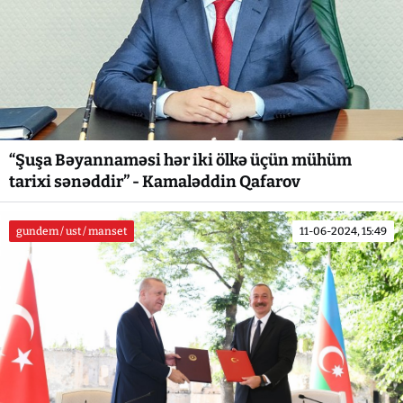
“Şuşa Bəyannaməsi hər iki ölkə üçün mühüm
tarixi sənəddir” - Kamaləddin Qafarov
gundem / ust / manset
11-06-2024, 15:49