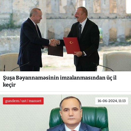
Şuşa Bəyannaməsinin imzalanmasından üç il
keçir
gundem / ust / manset
16-06-2024, 11:13