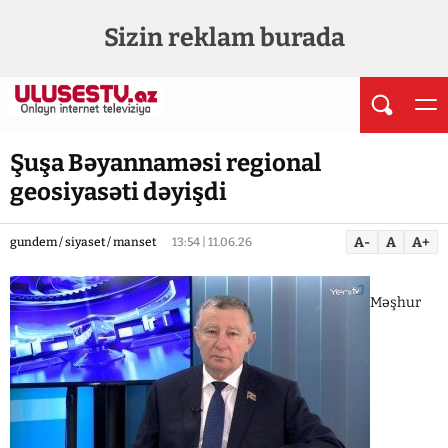
Sizin reklam burada
Şuşa Bəyannaməsi regional
geosiyasəti dəyişdi
A-
A
A+
gundem / siyaset / manset
13:54 | 11.06.26
Məşhur