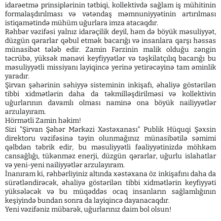
idarəetmə prinsiplərinin tətbiqi, kollektivdə sağlam iş mühitinin
formalaşdırılması və vətəndaş məmnuniyyətinin artırılması
istiqamətində mühüm uğurlara imza atacaqdır.
Rəhbər vəzifəsi yalnız idarəçilik deyil, həm də böyük məsuliyyət,
düzgün qərarlar qəbul etmək bacarığı və insanlara qarşı həssas
münasibət tələb edir. Zamin Fərzinin malik olduğu zəngin
təcrübə, yüksək mənəvi keyfiyyətlər və təşkilatçılıq bacarığı bu
məsuliyyətli missiyanı layiqincə yerinə yetirəcəyinə tam əminlik
yaradır.
Şirvan şəhərinin səhiyyə sisteminin inkişafı, əhaliyə göstərilən
tibbi xidmətlərin daha da təkmilləşdirilməsi və kollektivin
uğurlarının davamlı olması naminə ona böyük nailiyyətlər
arzulayıram.
Hörmətli Zamin həkim!
Sizi "Şirvan Şəhər Mərkəzi Xəstəxanası" Publik Hüquqi Şəxsin
direktoru vəzifəsinə təyin olunmağınız münasibətilə səmimi
qəlbdən təbrik edir, bu məsuliyyətli fəaliyyətinizdə möhkəm
cansağlığı, tükənməz enerji, düzgün qərarlar, uğurlu islahatlar
və yeni-yeni nailiyyətlər arzulayıram.
İnanıram ki, rəhbərliyiniz altında xəstəxana öz inkişafını daha da
sürətləndirəcək, əhaliyə göstərilən tibbi xidmətlərin keyfiyyəti
yüksələcək və bu müqəddəs ocaq insanların sağlamlığının
keşiyində bundan sonra da layiqincə dayanacaqdır.
Yeni vəzifəniz mübarək, uğurlarınız daim bol olsun!