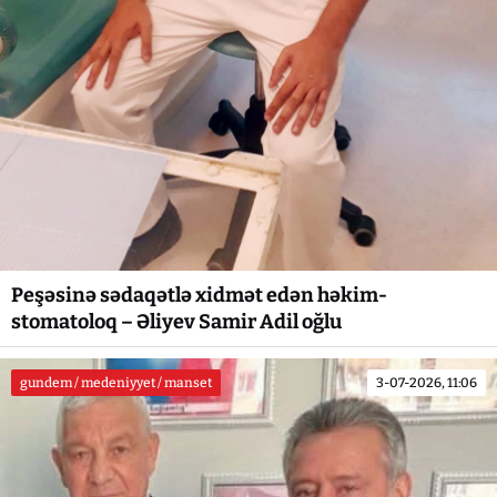
Peşəsinə sədaqətlə xidmət edən həkim-
stomatoloq – Əliyev Samir Adil oğlu
gundem / medeniyyet / manset
3-07-2026, 11:06