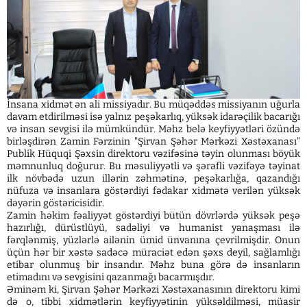
İnsana xidmət ən ali missiyadır. Bu müqəddəs missiyanın uğurla
davam etdirilməsi isə yalnız peşəkarlıq, yüksək idarəçilik bacarığı
və insan sevgisi ilə mümkündür. Məhz belə keyfiyyətləri özündə
birləşdirən Zamin Fərzinin "Şirvan Şəhər Mərkəzi Xəstəxanası"
Publik Hüquqi Şəxsin direktoru vəzifəsinə təyin olunması böyük
məmnunluq doğurur. Bu məsuliyyətli və şərəfli vəzifəyə təyinat
ilk növbədə uzun illərin zəhmətinə, peşəkarlığa, qazandığı
nüfuza və insanlara göstərdiyi fədakar xidmətə verilən yüksək
dəyərin göstəricisidir.
Zamin həkim fəaliyyət göstərdiyi bütün dövrlərdə yüksək peşə
hazırlığı, dürüstlüyü, sadəliyi və humanist yanaşması ilə
fərqlənmiş, yüzlərlə ailənin ümid ünvanına çevrilmişdir. Onun
üçün hər bir xəstə sadəcə müraciət edən şəxs deyil, sağlamlığı
etibar olunmuş bir insandır. Məhz buna görə də insanların
etimadını və sevgisini qazanmağı bacarmışdır.
Əminəm ki, Şirvan Şəhər Mərkəzi Xəstəxanasının direktoru kimi
də o, tibbi xidmətlərin keyfiyyətinin yüksəldilməsi, müasir