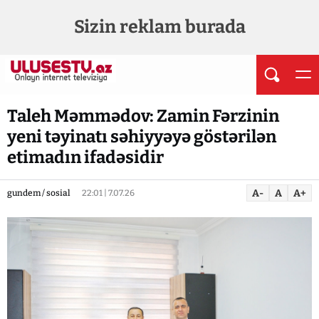
Sizin reklam burada
Taleh Məmmədov: Zamin Fərzinin
yeni təyinatı səhiyyəyə göstərilən
etimadın ifadəsidir
A-
A
A+
gundem / sosial
22:01 | 7.07.26