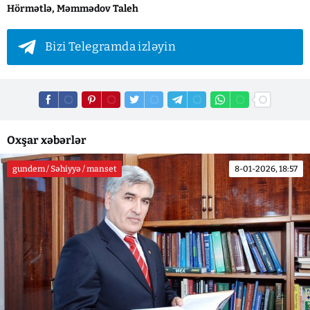
Hörmətlə, Məmmədov Taleh
Bizi Telegramda izləyin
Oxşar xəbərlər
gundem / Səhiyyə / manset
8-01-2026, 18:57