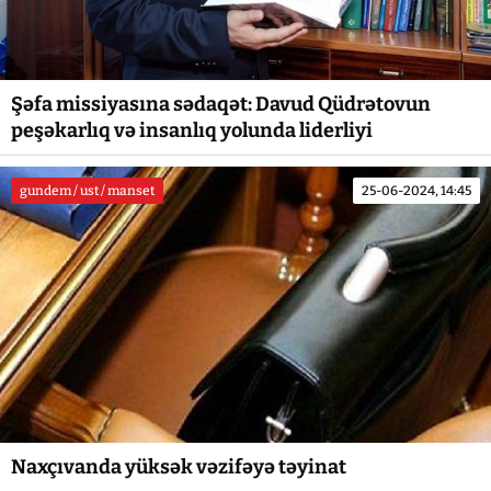
Şəfa missiyasına sədaqət: Davud Qüdrətovun
peşəkarlıq və insanlıq yolunda liderliyi
gundem / ust / manset
25-06-2024, 14:45
Naxçıvanda yüksək vəzifəyə təyinat