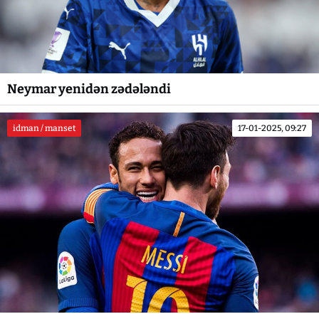
Neymar yenidən zədələndi
idman / manset
17-01-2025, 09:27