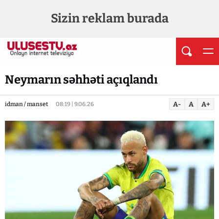
Sizin reklam burada
Neymarın səhhəti açıqlandı
A-
A
A+
idman / manset
08:19 | 9.06.26