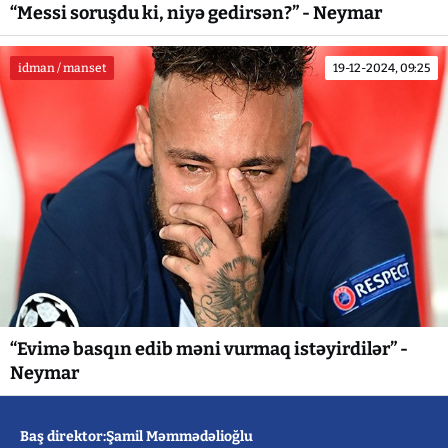
“Messi soruşdu ki, niyə gedirsən?” - Neymar
idman / manset
19-12-2024, 09:25
“Evimə basqın edib məni vurmaq istəyirdilər” -
Neymar
Baş direktor:Şamil Məmmədəlioğlu