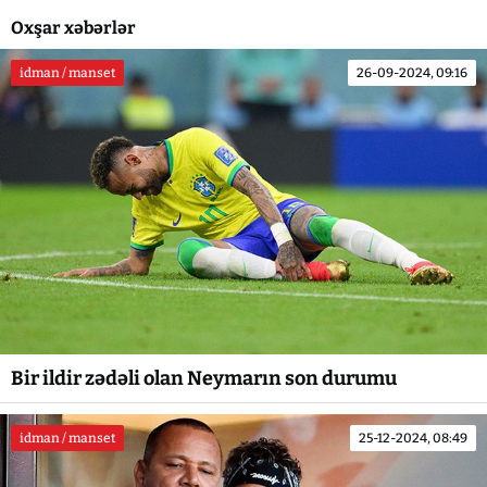
Oxşar xəbərlər
idman / manset
26-09-2024, 09:16
Bir ildir zədəli olan Neymarın son durumu
idman / manset
25-12-2024, 08:49