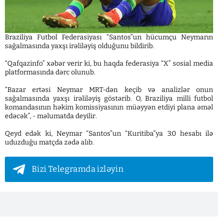
Braziliya Futbol Federasiyası “Santos”un hücumçu Neymarın
sağalmasında yaxşı irəliləyiş olduğunu bildirib.
“Qafqazinfo” xəbər verir ki, bu haqda federasiya “X” sosial media
platformasında dərc olunub.
“Bazar ertəsi Neymar MRT-dən keçib və analizlər onun
sağalmasında yaxşı irəliləyiş göstərib. O, Braziliya milli futbol
komandasının həkim komissiyasının müəyyən etdiyi plana əməl
edəcək”, - məlumatda deyilir.
Qeyd edək ki, Neymar “Santos”un “Kuritiba”ya 3:0 hesabı ilə
uduzduğu matçda zədə alıb.
Bizi Telegramda izləyin