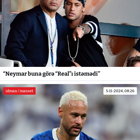
“Neymar buna görə “Real”ı istəmədi”
idman / manset
5-11-2024, 08:26