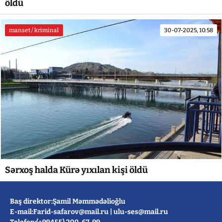
öldü
manset / kriminal
30-07-2025, 10:58
Sərxoş halda Kürə yıxılan kişi öldü
Baş direktor:Şamil Məmmədəlioğlu
E-mail:
Farid-safarov@mail.ru
|
ulu-ses@mail.ru