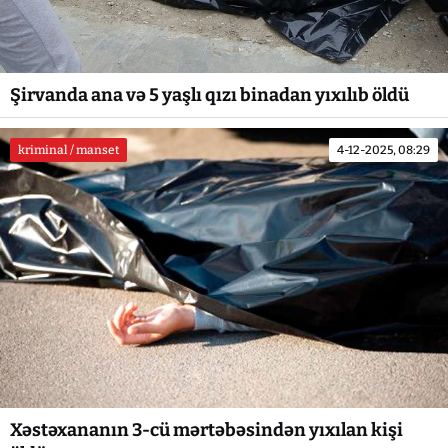
Şirvanda ana və 5 yaşlı qızı binadan yıxılıb öldü
kriminal / manset
4-12-2025, 08:29
Xəstəxananın 3-cü mərtəbəsindən yıxılan kişi