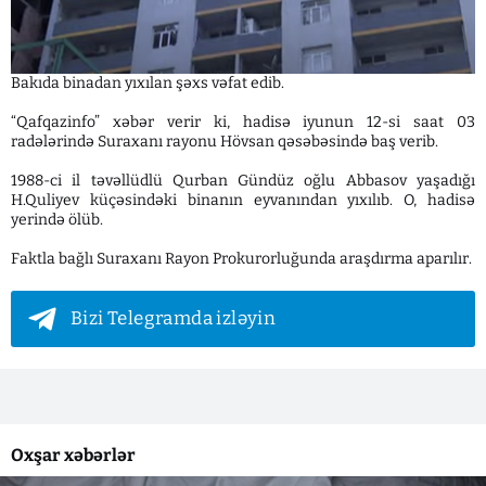
Bakıda binadan yıxılan şəxs vəfat edib.
“Qafqazinfo” xəbər verir ki, hadisə iyunun 12-si saat 03
radələrində Suraxanı rayonu Hövsan qəsəbəsində baş verib.
1988-ci il təvəllüdlü Qurban Gündüz oğlu Abbasov yaşadığı
H.Quliyev küçəsindəki binanın eyvanından yıxılıb. O, hadisə
yerində ölüb.
Faktla bağlı Suraxanı Rayon Prokurorluğunda araşdırma aparılır.
Bizi Telegramda izləyin
Oxşar xəbərlər