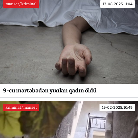
manset / kriminal
13-08-2025, 11:04
9-cu mərtəbədən yıxılan qadın öldü
kriminal / manset
19-02-2025, 10:49