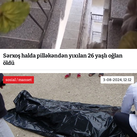
Sərxoş halda pilləkəndən yıxılan 26 yaşlı oğlan
öldü
sosial / manset
3-08-2024, 12:12