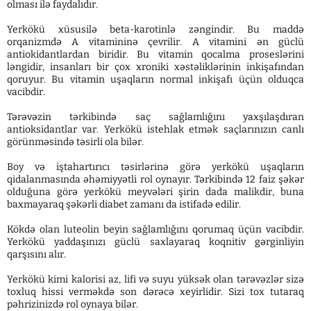
olması ilə faydalıdır.
Yerkökü xüsusilə beta-karotinlə zəngindir. Bu maddə
orqanizmdə A vitamininə çevrilir. A vitamini ən güclü
antiokidantlardan biridir. Bu vitamin qocalma proseslərini
ləngidir, insanları bir çox xroniki xəstəliklərinin inkişafından
qoruyur. Bu vitamin uşaqların normal inkişafı üçün olduqca
vacibdir.
Tərəvəzin tərkibində saç sağlamlığını yaxşılaşdıran
antioksidantlar var. Yerkökü istehlak etmək saçlarınızın canlı
görünməsində təsirli ola bilər.
Boy və iştahartırıcı təsirlərinə görə yerkökü uşaqların
qidalanmasında əhəmiyyətli rol oynayır. Tərkibində 12 faiz şəkər
olduğuna görə yerkökü meyvələri şirin dada malikdir, buna
baxmayaraq şəkərli diabet zamanı da istifadə edilir.
Kökdə olan luteolin beyin sağlamlığını qorumaq üçün vacibdir.
Yerkökü yaddaşınızı güclü saxlayaraq koqnitiv gərginliyin
qarşısını alır.
Yerkökü kimi kalorisi az, lifi və suyu yüksək olan tərəvəzlər sizə
toxluq hissi verməkdə son dərəcə xeyirlidir. Sizi tox tutaraq
pəhrizinizdə rol oynaya bilər.