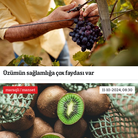
Üzümün sağlamlığa çox faydası var
maraqli / manset
11-10-2024, 08:30