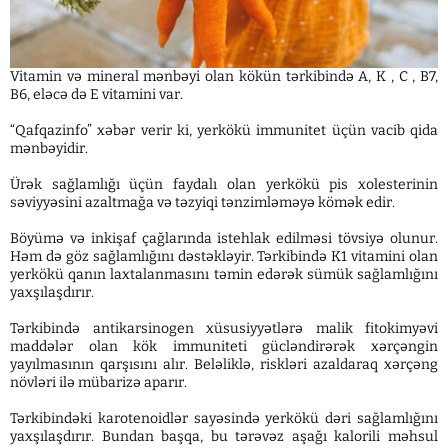
Vitamin və mineral mənbəyi olan kökün tərkibində A, K , C , B7,
B6, eləcə də E vitamini var.
“Qafqazinfo” xəbər verir ki, yerkökü immunitet üçün vacib qida
mənbəyidir.
Ürək sağlamlığı üçün faydalı olan yerkökü pis xolesterinin
səviyyəsini azaltmağa və təzyiqi tənzimləməyə kömək edir.
Böyümə və inkişaf çağlarında istehlak edilməsi tövsiyə olunur.
Həm də göz sağlamlığını dəstəkləyir. Tərkibində K1 vitamini olan
yerkökü qanın laxtalanmasını təmin edərək sümük sağlamlığını
yaxşılaşdırır.
Tərkibində antikarsinogen xüsusiyyətlərə malik fitokimyəvi
maddələr olan kök immuniteti gücləndirərək xərçəngin
yayılmasının qarşısını alır. Beləliklə, riskləri azaldaraq xərçəng
növləri ilə mübarizə aparır.
Tərkibindəki karotenoidlər sayəsində yerkökü dəri sağlamlığını
yaxşılaşdırır. Bundan başqa, bu tərəvəz aşağı kalorili məhsul