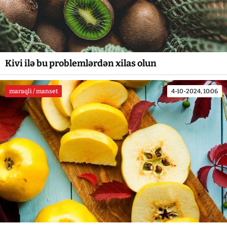
Kivi ilə bu problemlərdən xilas olun
maraqli / manset
4-10-2024, 10:06