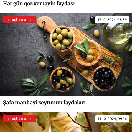
Hər gün qoz yeməyin faydası
maraqli / manset
17-10-2024, 08:39
Şəfa mənbəyi zeytunun faydaları
maraqli / manset
15-10-2024, 09:26