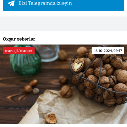
Bizi Telegramda izləyin
Oxşar xəbərlər
maraqli / manset
16-10-2024, 09:47