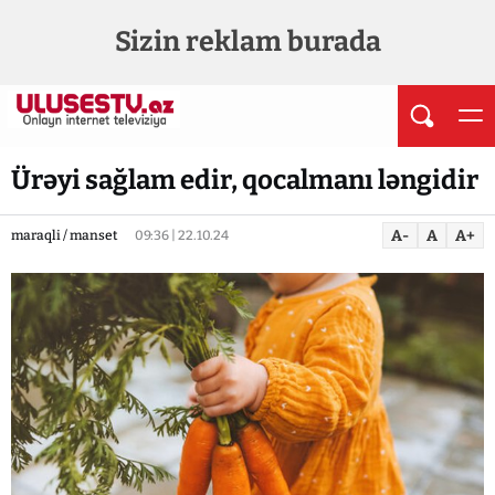
Sizin reklam burada
Ürəyi sağlam edir, qocalmanı ləngidir
A-
A
A+
maraqli / manset
09:36 | 22.10.24