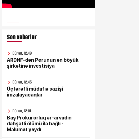
ULUSƏS TV
Son xəbərlər
Dünən, 12:49
ARDNF-dən Perunun ən böyük
şirkətinə investisiya
Dünən, 12:45
Üçtərəfli müdafiə sazişi
imzalayacaqlar
Dünən, 12:01
Baş Prokurorluq ər-arvadın
dəhşətli ölümü ilə bağlı -
Məlumat yaydı