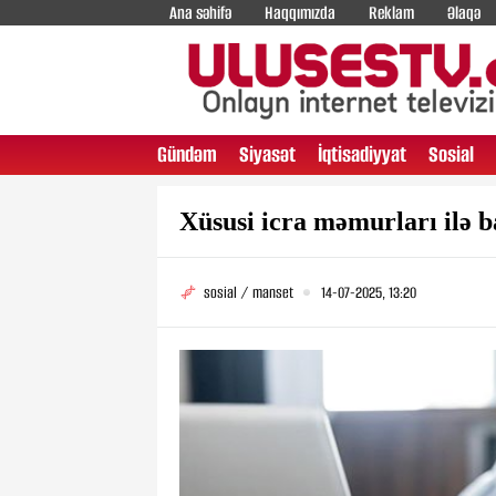
Ana səhifə
Haqqımızda
Reklam
Əlaqə
Gündəm
Siyasət
İqtisadiyyat
Sosial
Xüsusi icra məmurları ilə b
sosial / manset
14-07-2025, 13:20