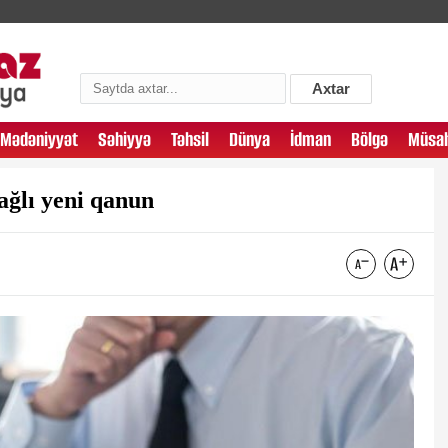
Axtar
Mədəniyyət
Səhiyyə
Təhsil
Dünya
İdman
Bölgə
Müsah
ağlı yeni qanun