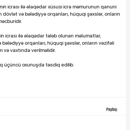
rinin icrası ilə əlaqədar xüsusi icra məmurunun qanuni
 dövlət və bələdiyyə orqanları, hüquqi şəxslər, onların
 məcburidir.
n icrası ilə əlaqədar tələb olunan məlumatlar,
 bələdiyyə orqanları, hüquqi şəxslər, onların vəzifəli
m və vaxtında verilməlidir.
q üçüncü oxunuşda təsdiq edilib.
Paylaş: