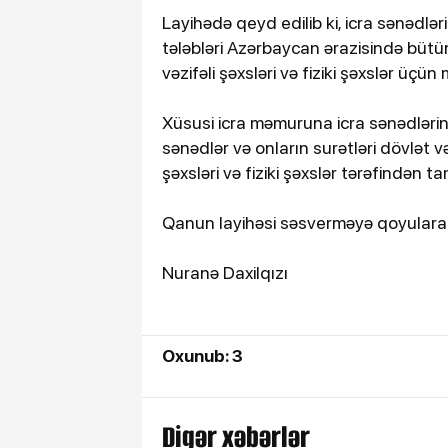
Layihədə qeyd edilib ki, icra sənədlə
tələbləri Azərbaycan ərazisində bütün
vəzifəli şəxsləri və fiziki şəxslər üçün
Xüsusi icra məmuruna icra sənədlərini
sənədlər və onların surətləri dövlət və
şəxsləri və fiziki şəxslər tərəfindən ta
Qanun layihəsi səsverməyə qoyulara
Nuranə Daxilqızı
Oxunub: 3
Digər xəbərlər