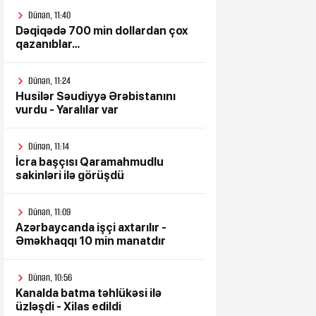
Dünən, 11:40
Dəqiqədə 700 min dollardan çox
qazanıblar…
Dünən, 11:24
Husilər Səudiyyə Ərəbistanını
vurdu - Yaralılar var
Dünən, 11:14
İcra başçısı Qaramahmudlu
sakinləri ilə görüşdü
Dünən, 11:09
Azərbaycanda işçi axtarılır -
Əməkhaqqı 10 min manatdır
Dünən, 10:56
Kanalda batma təhlükəsi ilə
üzləşdi - Xilas edildi