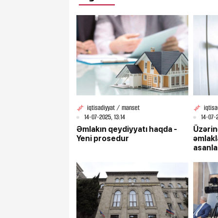
iqtisadiyyat / manset
iqtis
14-07-2025, 13:14
14-07-
Əmlakın qeydiyyatı haqda -
Üzəri
Yeni prosedur
əmlakl
asanlaş