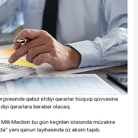
ərçivəsində qəbul etdiyi qərarlar hüquqi qüvvəsinə
iyi qərarlara bərabər olacaq.
 Milli Məclisin bu gün keçirilən iclasında müzakirə
da” yeni qanun layihəsində öz əksini tapıb.