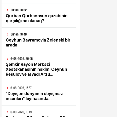
Dünən, 10:52
Qurban Qurbanovun qəzəbinin
qarşılığı nə olacaq?
Dünən, 10:46
Ceyhun Bayramovla Zelenski bir
arada
6-08-2026, 20:06
Şəmkir Rayon Mərkəzi
Xəstəxanasının həkimi Ceyhun
Rəsulov və arvadı Arzu
Əskərovanın icra etdiyi mioma
əməliyyatından sonra qadının
6-08-2026, 17:57
ölümü ilə bağlı Şəmkir rayon
“Dəyişən dünyanın dəyişməz
prokrurluğunda araşdırma
insanları” layihəsində...
aparılır
6-08-2026, 13:13