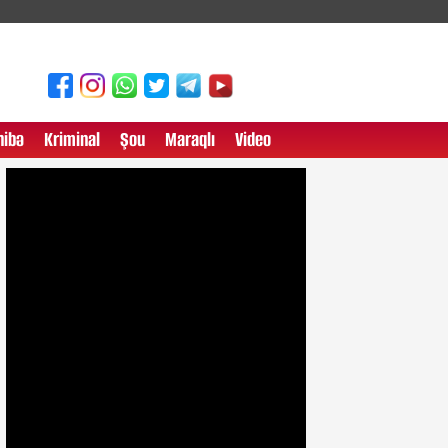
ibə
Kriminal
Şou
Maraqlı
Video