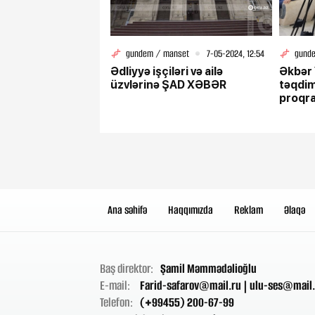
gundem / manset
7-05-2024, 12:54
gund
Ədliyyə işçiləri və ailə
Əkbər 
üzvlərinə ŞAD XƏBƏR
təqdim
proqr
Ana səhifə
Haqqımızda
Reklam
Əlaqə
Baş direktor:
Şamil Məmmədəlioğlu
E-mail:
Farid-safarov@mail.ru
|
ulu-ses@mail.
Telefon:
(+99455) 200-67-99