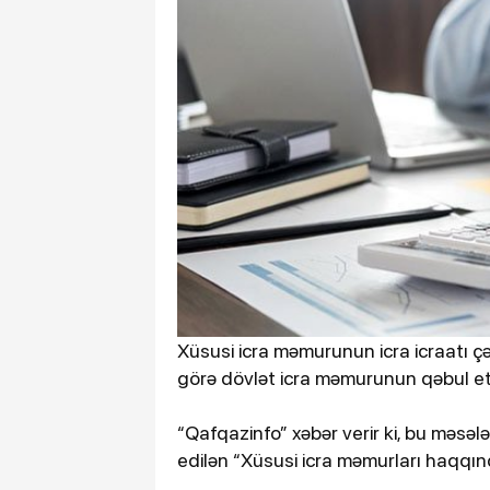
Xüsusi icra məmurunun icra icraatı ç
görə dövlət icra məmurunun qəbul etd
“Qafqazinfo” xəbər verir ki, bu məsələ
edilən “Xüsusi icra məmurları haqqın