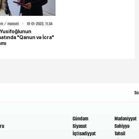
em / manset
19-01-2023, 11:34
Yusifoğlunun
atında "Qanun və İcra"
amı
So
Gündəm
Mədəniyyət
ru
Siyasət
Səhiyyə
İqtisadiyyat
Təhsil