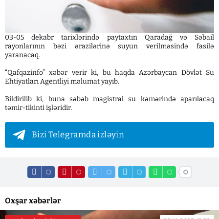
03-05 dekabr tarixlərində paytaxtın Qaradağ və Səbail
rayonlarının bəzi ərazilərinə suyun verilməsində fasilə
yaranacaq.
“Qafqazinfo” xəbər verir ki, bu haqda Azərbaycan Dövlət Su
Ehtiyatları Agentliyi məlumat yayıb.
Bildirilib ki, buna səbəb magistral su kəmərində aparılacaq
təmir-tikinti işləridir.
Bizi Telegramda izləyin
Oxşar xəbərlər