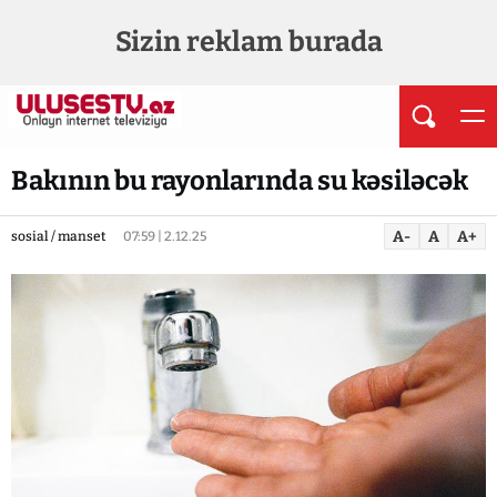
Sizin reklam burada
Bakının bu rayonlarında su kəsiləcək
A-
A
A+
sosial / manset
07:59 | 2.12.25