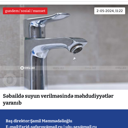
gundem / sosial / manset
2-05-2024, 11:22
Səbaildə suyun verilməsində məhdudiyyətlər
yaranıb
Baş direktor:Şamil Məmmədəlioğlu
E-mail:
Farid-safarov@mail.ru
|
ulu-ses@mail.ru