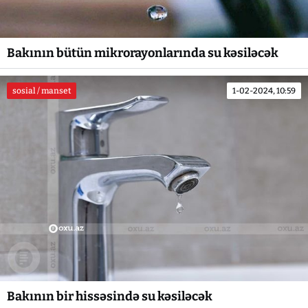
Bakının bütün mikrorayonlarında su kəsiləcək
sosial / manset
1-02-2024, 10:59
Bakının bir hissəsində su kəsiləcək