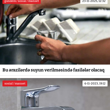
gundem / sosial / manset
23-11-2025, 12:32
Bu ərazilərdə suyun verilməsində fasilələr olacaq
sosial / manset
6-11-2023, 19:12