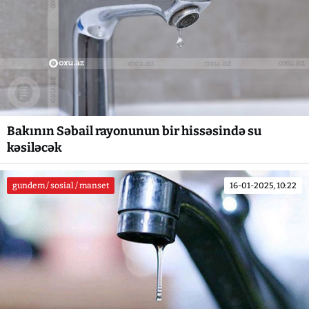
Bakının Səbail rayonunun bir hissəsində su
kəsiləcək
gundem / sosial / manset
16-01-2025, 10:22