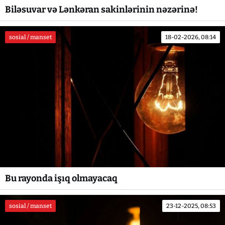
Biləsuvar və Lənkəran sakinlərinin nəzərinə!
sosial / manset
18-02-2026, 08:14
Bu rayonda işıq olmayacaq
sosial / manset
23-12-2025, 08:53