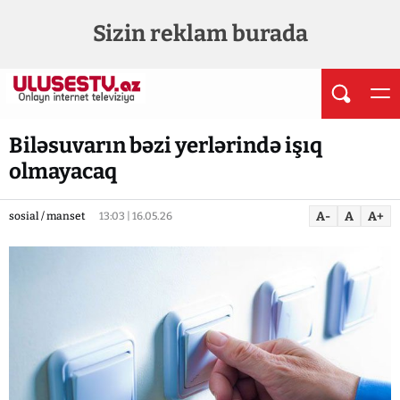
Sizin reklam burada
Biləsuvarın bəzi yerlərində işıq
olmayacaq
A-
A
A+
sosial / manset
13:03 | 16.05.26