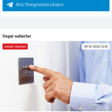
Bizi Telegramda izləyin
Oxşar xəbərlər
sosial / manset
30-12-2025, 11:14