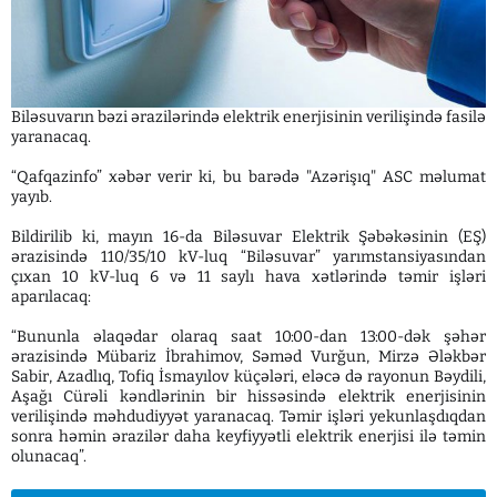
Biləsuvarın bəzi ərazilərində elektrik enerjisinin verilişində fasilə
yaranacaq.
“Qafqazinfo” xəbər verir ki, bu barədə "Azərişıq" ASC məlumat
yayıb.
Bildirilib ki, mayın 16-da Biləsuvar Elektrik Şəbəkəsinin (EŞ)
ərazisində 110/35/10 kV-luq “Biləsuvar” yarımstansiyasından
çıxan 10 kV-luq 6 və 11 saylı hava xətlərində təmir işləri
aparılacaq:
“Bununla əlaqədar olaraq saat 10:00-dan 13:00-dək şəhər
ərazisində Mübariz İbrahimov, Səməd Vurğun, Mirzə Ələkbər
Sabir, Azadlıq, Tofiq İsmayılov küçələri, eləcə də rayonun Bəydili,
Aşağı Cürəli kəndlərinin bir hissəsində elektrik enerjisinin
verilişində məhdudiyyət yaranacaq. Təmir işləri yekunlaşdıqdan
sonra həmin ərazilər daha keyfiyyətli elektrik enerjisi ilə təmin
olunacaq”.