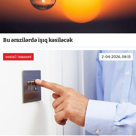
Bu ərazilərdə işıq kəsiləcək
sosial / manset
2-04-2026, 08:15