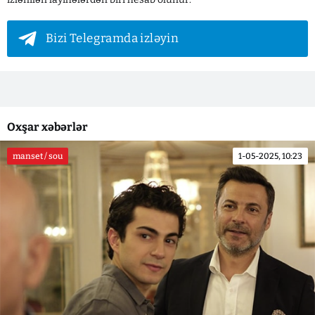
Bizi Telegramda izləyin
Oxşar xəbərlər
manset / sou
1-05-2025, 10:23