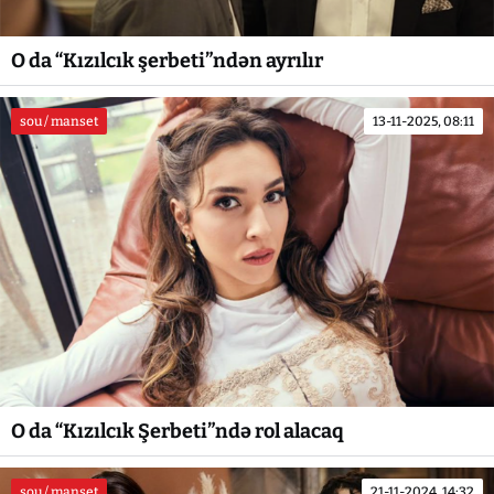
O da “Kızılcık şerbeti”ndən ayrılır
sou / manset
13-11-2025, 08:11
O da “Kızılcık Şerbeti”ndə rol alacaq
sou / manset
21-11-2024, 14:32