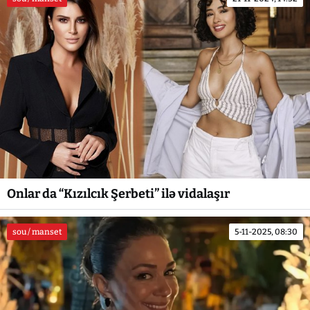
Onlar da “Kızılcık Şerbeti” ilə vidalaşır
sou / manset
5-11-2025, 08:30