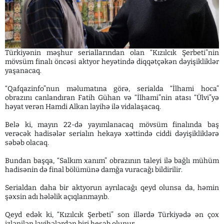
Türkiyənin məşhur seriallarından olan “Kızılcık Şerbeti”nin
mövsüm finalı öncəsi aktyor heyətində diqqətçəkən dəyişikliklər
yaşanacaq.
“Qafqazinfo”nun məlumatına görə, serialda “İlhami hoca”
obrazını canlandıran Fatih Gühan və “İlhami”nin atası “Ülvi”yə
həyat verən Hamdi Alkan layihə ilə vidalaşacaq.
Belə ki, mayın 22-də yayımlanacaq mövsüm finalında baş
verəcək hadisələr serialın hekayə xəttində ciddi dəyişikliklərə
səbəb olacaq.
Bundan başqa, “Salkım xanım” obrazının taleyi ilə bağlı mühüm
hadisənin də final bölümünə damğa vuracağı bildirilir.
Serialdan daha bir aktyorun ayrılacağı qeyd olunsa da, həmin
şəxsin adı hələlik açıqlanmayıb.
Qeyd edək ki, “Kızılcık Şerbeti” son illərdə Türkiyədə ən çox
izlənilən layihələrdən biri hesab olunur.