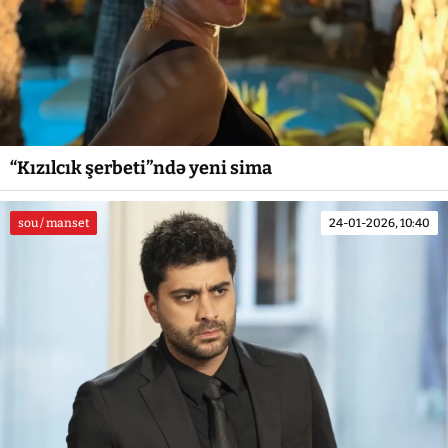
“Kızılcık şerbeti”ndə yeni sima
sou / manset
24-01-2026, 10:40