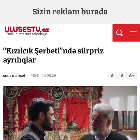
Sizin reklam burada
“Kızılcık Şerbeti”ndə sürpriz
ayrılıqlar
A-
A
A+
sou / manset
08:41 | 14.05.26