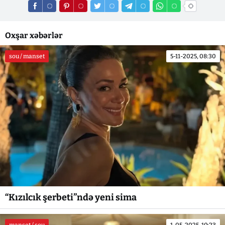
Oxşar xəbərlər
sou / manset
5-11-2025, 08:30
“Kızılcık şerbeti”ndə yeni sima