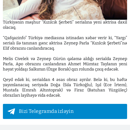
Türkiyənin məşhur “Kızılcık Şerbeti” serialına yeni aktrisa daxil
olacaq.
“Qafqazinfo” Türkiyə mediasına istinadən xəbər verir ki, “Yargı”
serialı ilə tanınan gənc aktrisa Zeynep Parla “Kızılcık Şerbeti”nə
Elif obrazını canlandıracaq.
Melis Civelek və Zeynep Gürün qələmə aldığı serialda Zeynep
Parla, Apo obrazını canlandıran Ahmet Mümtaz Taylanın yeni
həyat yoldaşı Salkımın (Özge Borak) qızı rolunda çıxış edəcək.
Qeyd edək ki, serialdan 4 əsas obraz ayrılır. Belə ki, bu həftə
yayımlanacaq seriyada Doğa (Sıla Türkoğlu), Işıl (Ece İrtem),
Mustafa (Emrah Altıntoprak) və Firaz (Batuhan Yüzgüleç)
obrazları layihəyə vida edəcək.
Bizi Telegramda izləyin