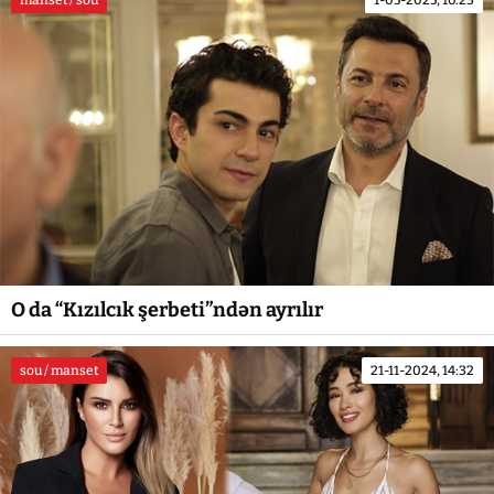
manset / sou
1-05-2025, 10:23
O da “Kızılcık şerbeti”ndən ayrılır
sou / manset
21-11-2024, 14:32