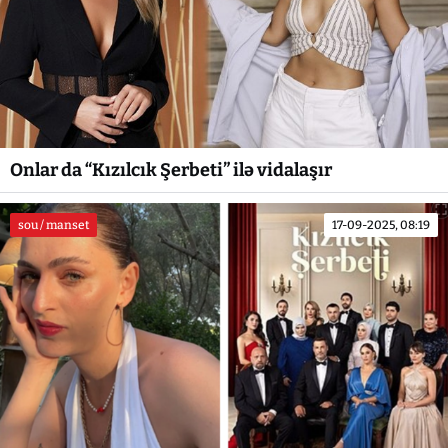
Onlar da “Kızılcık Şerbeti” ilə vidalaşır
sou / manset
17-09-2025, 08:19