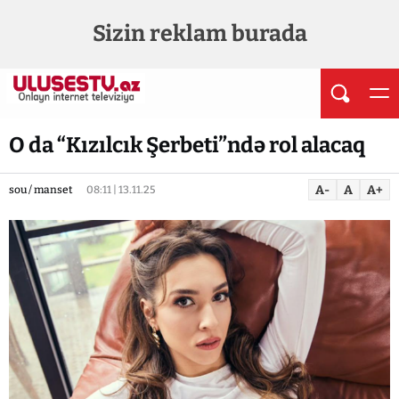
Sizin reklam burada
O da “Kızılcık Şerbeti”ndə rol alacaq
A-
A
A+
sou / manset
08:11 | 13.11.25