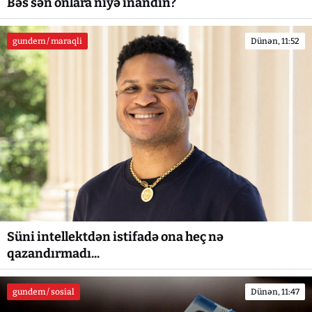
Bəs sən onlara niyə inandın?
gundem / maraqli
Dünən, 11:52
Süni intellektdən istifadə ona heç nə
qazandırmadı...
gundem / sosial
Dünən, 11:47