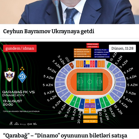
Ceyhun Bayramov Ukraynaya getdi
gundem / idman
Dünən, 11:28
“Qarabağ” – “Dinamo” oyununun biletləri satışa