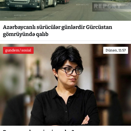
Azərbaycanlı sürücülər günlərdir Gürcüstan
gömrüyündə qalıb
gundem / sosial
Dünən, 11:57