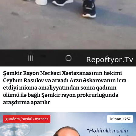
Şəmkir Rayon Mərkəzi Xəstəxanasının həkimi
Ceyhun Rəsulov və arvadı Arzu Əskərovanın icra
etdiyi mioma əməliyyatından sonra qadının
ölümü ilə bağlı Şəmkir rayon prokrurluğunda
araşdırma aparılır
gundem / sosial / manset
Dünən, 17:57