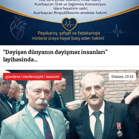
“Dəyişən dünyanın dəyişməz insanları”
layihəsində...
gundem / medeniyyet / manset
Dünən, 13:13