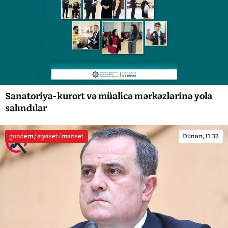
Sanatoriya-kurort və müalicə mərkəzlərinə yola
salındılar
gundem / siyaset / manset
Dünən, 11:32