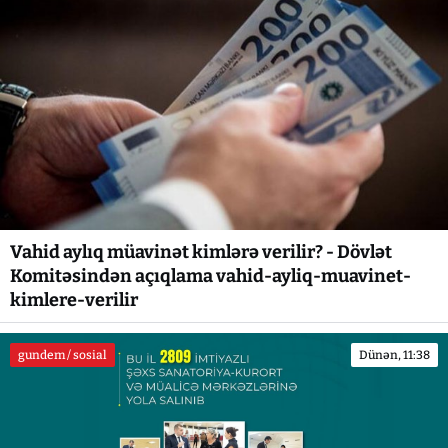
Vahid aylıq müavinət kimlərə verilir? - Dövlət
Komitəsindən açıqlama vahid-ayliq-muavinet-
kimlere-verilir
gundem / sosial
Dünən, 11:38