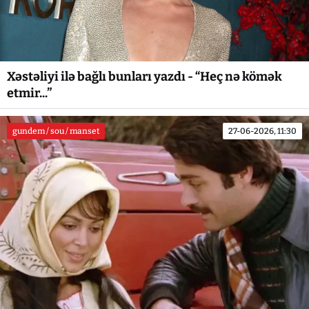
Xəstəliyi ilə bağlı bunları yazdı - “Heç nə kömək
etmir...”
gundem / sou / manset
27-06-2026, 11:30