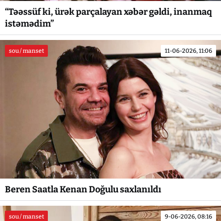
“Təəssüf ki, ürək parçalayan xəbər gəldi, inanmaq
istəmədim”
sou / manset
11-06-2026, 11:06
Beren Saatla Kenan Doğulu saxlanıldı
sou / manset
9-06-2026, 08:16