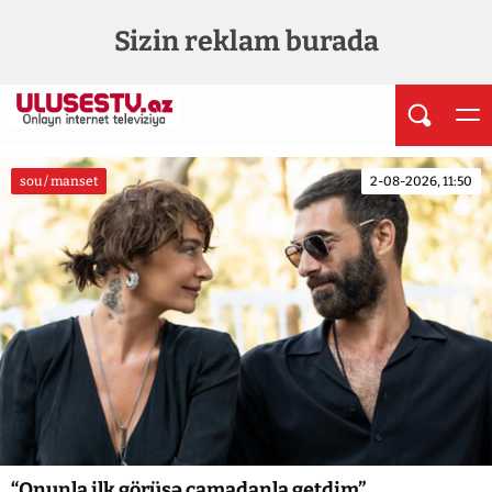
Sizin reklam burada
sou / manset
2-08-2026, 11:50
“Onunla ilk görüşə çamadanla getdim”