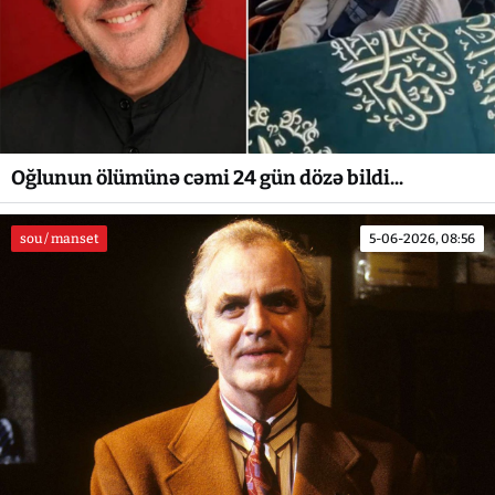
Oğlunun ölümünə cəmi 24 gün dözə bildi...
sou / manset
5-06-2026, 08:56