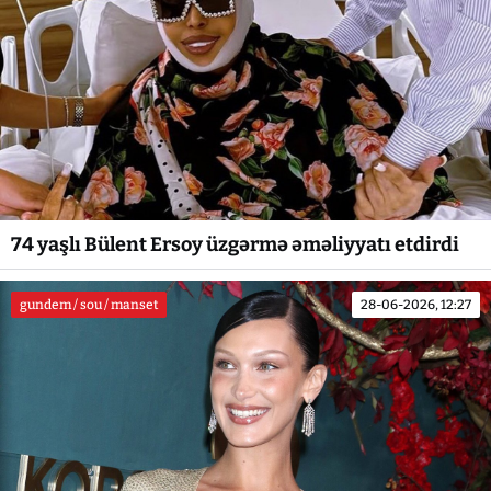
74 yaşlı Bülent Ersoy üzgərmə əməliyyatı etdirdi
gundem / sou / manset
28-06-2026, 12:27