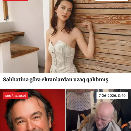
Səhhətinə görə ekranlardan uzaq qalıbmış
sou / manset
7-06-2026, 11:40