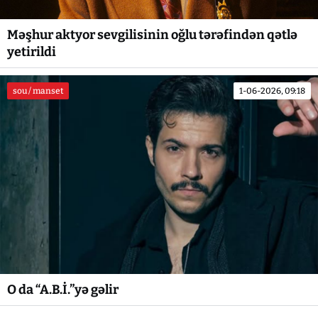
Məşhur aktyor sevgilisinin oğlu tərəfindən qətlə
yetirildi
sou / manset
1-06-2026, 09:18
O da “A.B.İ.”yə gəlir