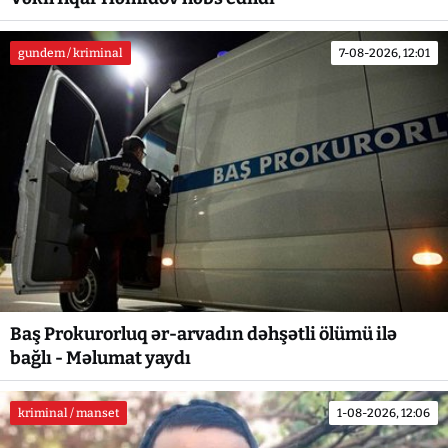
gundem / kriminal
7-08-2026, 12:01
Baş Prokurorluq ər-arvadın dəhşətli ölümü ilə
bağlı - Məlumat yaydı
kriminal / manset
1-08-2026, 12:06