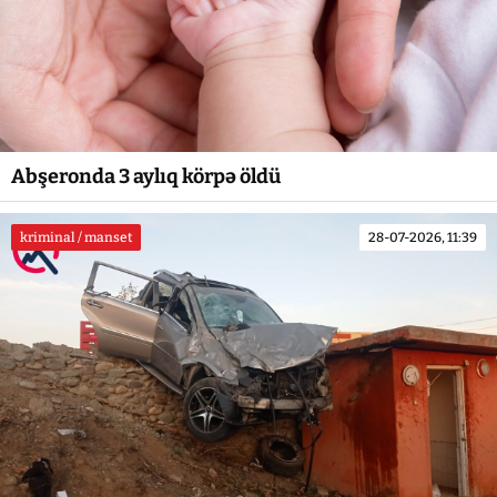
Abşeronda 3 aylıq körpə öldü
kriminal / manset
28-07-2026, 11:39