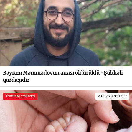
Bayram Məmmədovun anası öldürüldü - Şübhəli
qardaşıdır
kriminal / manset
29-07-2026, 13:19