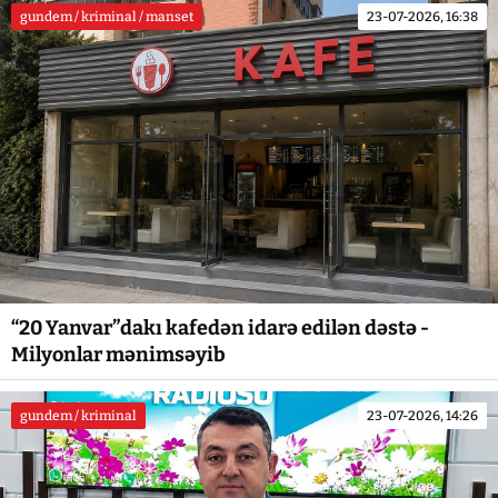
gundem / kriminal / manset
23-07-2026, 16:38
“20 Yanvar”dakı kafedən idarə edilən dəstə -
Milyonlar mənimsəyib
gundem / kriminal
23-07-2026, 14:26