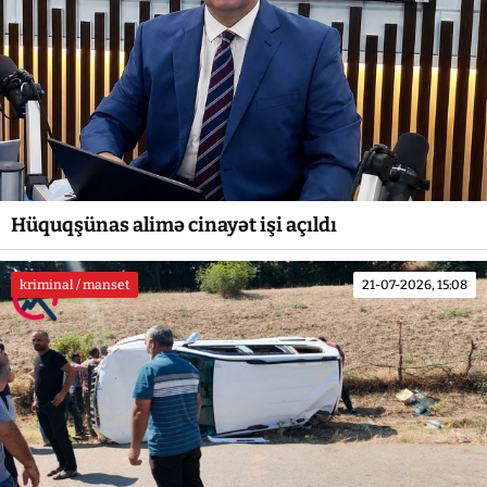
Hüquqşünas alimə cinayət işi açıldı
kriminal / manset
21-07-2026, 15:08