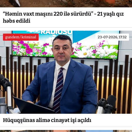
“Həmin vaxt maşını 220 ilə sürürdü” - 21 yaşlı qız
həbs edildi
gundem / kriminal
23-07-2026, 17:32
Hüquqşünas alimə cinayət işi açıldı