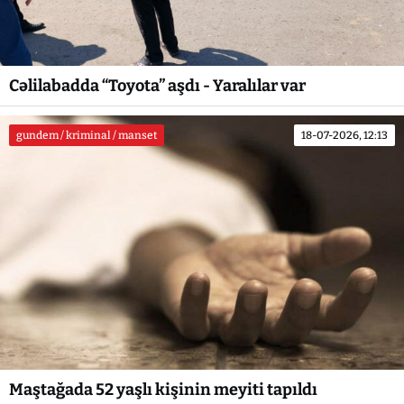
Cəlilabadda “Toyota” aşdı - Yaralılar var
gundem / kriminal / manset
18-07-2026, 12:13
Maştağada 52 yaşlı kişinin meyiti tapıldı