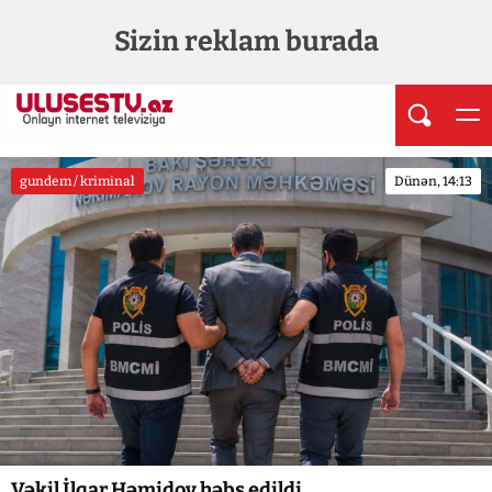
Sizin reklam burada
gundem / kriminal
Dünən, 14:13
Vəkil İlqar Həmidov həbs edildi