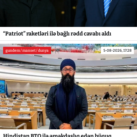
“Patriot” raketləri ilə bağlı rədd cavabı aldı
gundem / manset / dunya
5-08-2026, 17:28
Hindistan BTQ ilə əməkdaşlıq edən hüquq