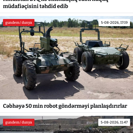
müdafiəçisini təhdid edib
gundem / dunya
5-08-2026, 17:19
Cəbhəyə 50 min robot göndərməyi planlaşdırırlar
gundem / dunya
5-08-2026, 11:47