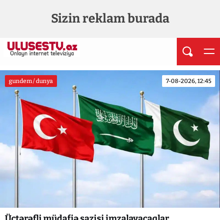
Sizin reklam burada
gundem / dunya
7-08-2026, 12:45
Üçtərəfli müdafiə sazişi imzalayacaqlar