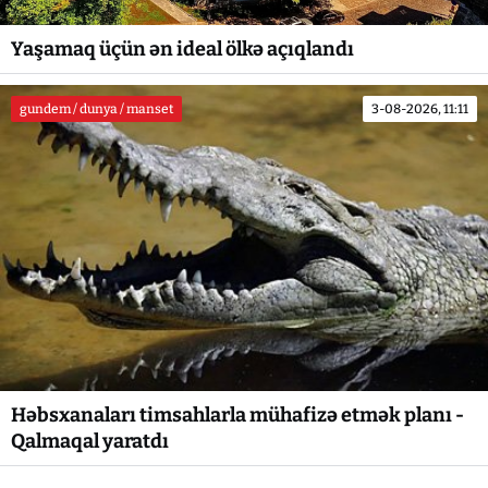
Yaşamaq üçün ən ideal ölkə açıqlandı
gundem / dunya / manset
3-08-2026, 11:11
Həbsxanaları timsahlarla mühafizə etmək planı -
Qalmaqal yaratdı