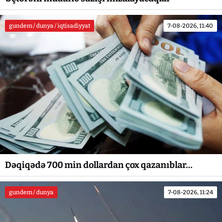
gundem / dunya / iqtisadiyyat
7-08-2026, 11:40
Dəqiqədə 700 min dollardan çox qazanıblar…
gundem / dunya
7-08-2026, 11:24