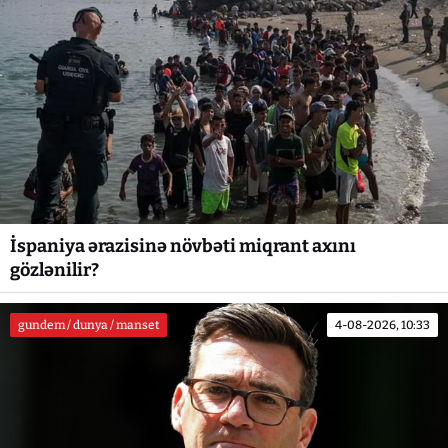
İspaniya ərazisinə növbəti miqrant axını
gözlənilir?
gundem / dunya / manset
4-08-2026, 10:33