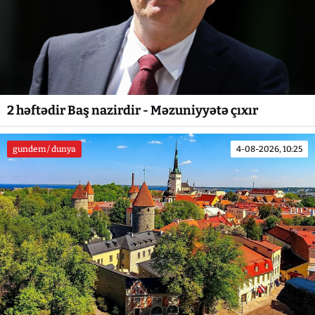
2 həftədir Baş nazirdir - Məzuniyyətə çıxır
gundem / dunya
4-08-2026, 10:25