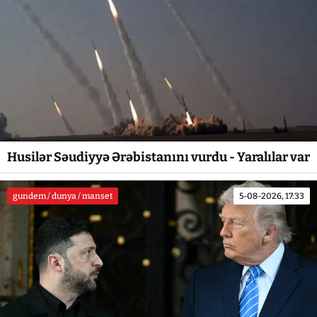
Husilər Səudiyyə Ərəbistanını vurdu - Yaralılar var
gundem / dunya / manset
5-08-2026, 17:33