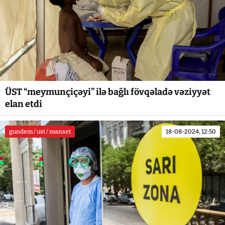
ÜST “meymunçiçəyi” ilə bağlı fövqəladə vəziyyət
elan etdi
gundem / ust / manset
18-08-2024, 12:50