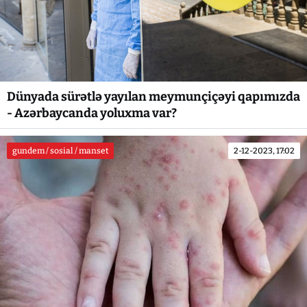
Dünyada sürətlə yayılan meymunçiçəyi qapımızda
- Azərbaycanda yoluxma var?
gundem / sosial / manset
2-12-2023, 17:02