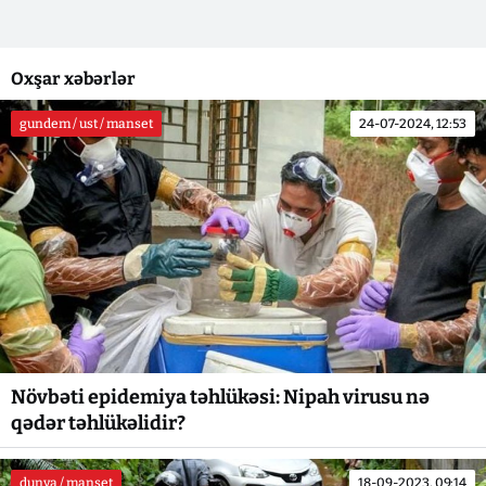
Oxşar xəbərlər
gundem / ust / manset
24-07-2024, 12:53
Növbəti epidemiya təhlükəsi: Nipah virusu nə
qədər təhlükəlidir?
dunya / manset
18-09-2023, 09:14