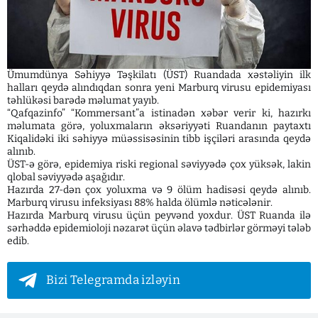
Ümumdünya Səhiyyə Təşkilatı (ÜST) Ruandada xəstəliyin ilk
halları qeydə alındıqdan sonra yeni Marburq virusu epidemiyası
təhlükəsi barədə məlumat yayıb.
“Qafqazinfo” “Kommersant”a istinadən xəbər verir ki, hazırkı
məlumata görə, yoluxmaların əksəriyyəti Ruandanın paytaxtı
Kiqalidəki iki səhiyyə müəssisəsinin tibb işçiləri arasında qeydə
alınıb.
ÜST-ə görə, epidemiya riski regional səviyyədə çox yüksək, lakin
qlobal səviyyədə aşağıdır.
Hazırda 27-dən çox yoluxma və 9 ölüm hadisəsi qeydə alınıb.
Marburq virusu infeksiyası 88% halda ölümlə nəticələnir.
Hazırda Marburq virusu üçün peyvənd yoxdur. ÜST Ruanda ilə
sərhəddə epidemioloji nəzarət üçün əlavə tədbirlər görməyi tələb
edib.
Bizi Telegramda izləyin