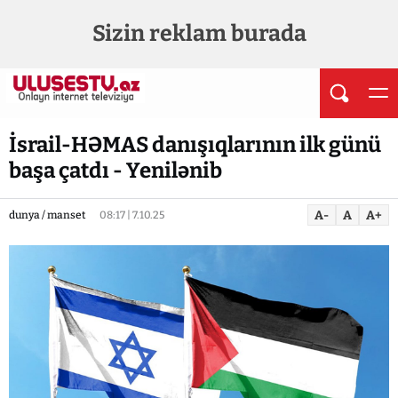
Sizin reklam burada
İsrail-HƏMAS danışıqlarının ilk günü
başa çatdı - Yenilənib
A-
A
A+
dunya / manset
08:17 | 7.10.25