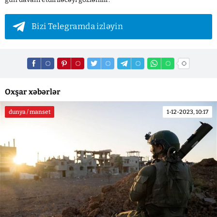
Bizi Telegramda izləyin
Oxşar xəbərlər
dunya / manset
1-12-2023, 10:17