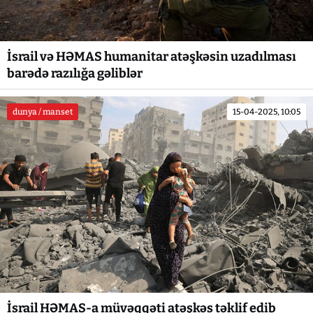
İsrail və HƏMAS humanitar atəşkəsin uzadılması
barədə razılığa gəliblər
dunya / manset
15-04-2025, 10:05
İsrail HƏMAS-a müvəqqəti atəşkəs təklif edib