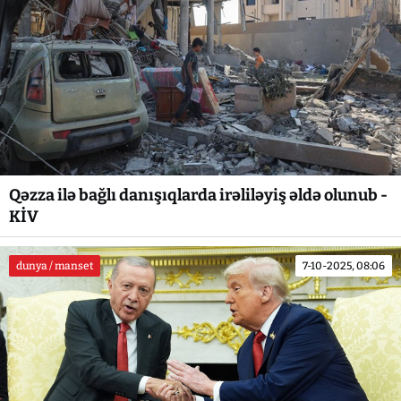
Qəzza ilə bağlı danışıqlarda irəliləyiş əldə olunub -
KİV
dunya / manset
7-10-2025, 08:06