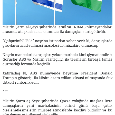
Misirin Şarm əl-Şeyx şəhərində İsrail və HƏMAS nümayəndələri
arasında atəşkəsin əldə olunması ilə danışıqlar start götürüb.
“Qafqazinfo” “Bild” nəşrinə istinadən xəbər verir ki, danışıqlarda
girovların azad edilməsi məsələsi də müzakirə olunacaq.
Nəşrin mənbələri danışıqları yekun mərhələ kimi qiymətləndirib.
Görüşlər ABŞ və Misirin vasitəçiliyi ilə tərəflərin birbaşa təmas
qurmadığı formatda keçirilir.
Xatırladaq ki, ABŞ nümayəndə heyətinə Prezident Donald
Trampın göstərişi ilə Misirə ezam edilən xüsusi nümayəndə Stiv
Uitkoff rəhbərlik edir.
***
Misirin Şarm əş-Şeyx şəhərində Qəzza zolağında atəşkəs üzrə
danışıqların yeni mərhələsinin birinci günü başa çatıb.
Məsləhətləşmələrin müsbət atmosferdə keçdiyi bildirilir və bu
gün davam etdiriləcəyi gözlənilir.