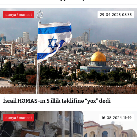
dunya / manset
29-04-2025, 08:35
İsrail HƏMAS-ın 5 illik təklifinə “yox” dedi
dunya / manset
16-08-2024, 11:49