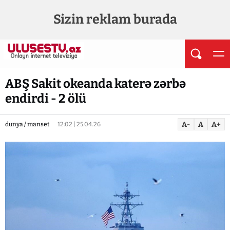
Sizin reklam burada
ABŞ Sakit okeanda katerə zərbə
endirdi - 2 ölü
A-
A
A+
dunya / manset
12:02 | 25.04.26