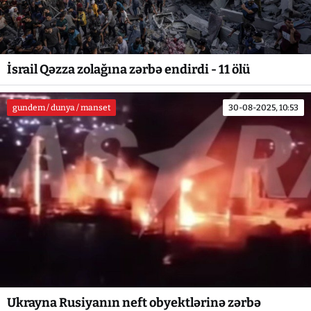
İsrail Qəzza zolağına zərbə endirdi - 11 ölü
gundem / dunya / manset
30-08-2025, 10:53
Ukrayna Rusiyanın neft obyektlərinə zərbə