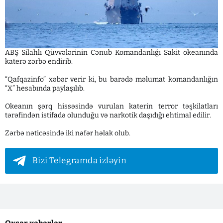
ABŞ Silahlı Qüvvələrinin Cənub Komandanlığı Sakit okeanında
katerə zərbə endirib.
“Qafqazinfo” xəbər verir ki, bu barədə məlumat komandanlığın
“X” hesabında paylaşılıb.
Okeanın şərq hissəsində vurulan katerin terror təşkilatları
tərəfindən istifadə olunduğu və narkotik daşıdığı ehtimal edilir.
Zərbə nəticəsində iki nəfər həlak olub.
Bizi Telegramda izləyin