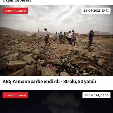
Oxşar xəbərlər
dunya / manset
28-04-2025, 10:41
ABŞ Yəmənə zərbə endirdi - 30 ölü, 50 yaralı
dunya / manset
3-10-2024, 08:06