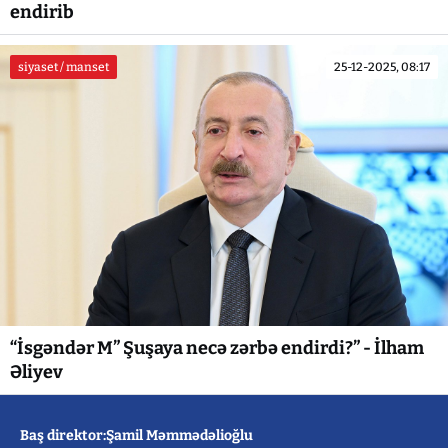
endirib
siyaset / manset
25-12-2025, 08:17
“İsgəndər M” Şuşaya necə zərbə endirdi?” - İlham
Əliyev
Baş direktor:Şamil Məmmədəlioğlu