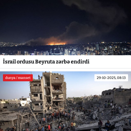
İsrail ordusu Beyruta zərbə endirdi
dunya / manset
29-10-2025, 08:13