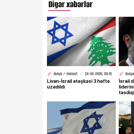
Digər xəbərlər
dunya / manset
24-04-2026, 09:19
dunya
Livan-İsrail atəşkəsi 3 həftə
İsrail 
uzadıldı
lideri
təsdiq