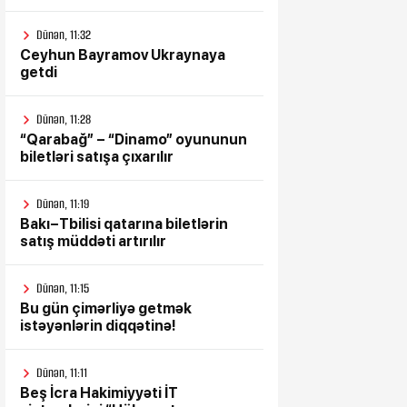
Dünən, 11:32
Ceyhun Bayramov Ukraynaya
getdi
Dünən, 11:28
“Qarabağ” – “Dinamo” oyununun
biletləri satışa çıxarılır
Dünən, 11:19
Bakı–Tbilisi qatarına biletlərin
satış müddəti artırılır
Dünən, 11:15
Bu gün çimərliyə getmək
istəyənlərin diqqətinə!
Dünən, 11:11
Beş İcra Hakimiyyəti İT