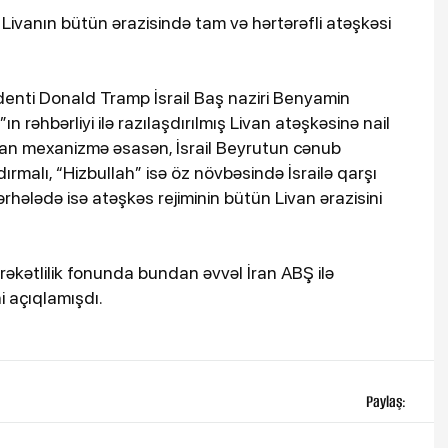
z Livanın bütün ərazisində tam və hərtərəfli atəşkəsi
denti Donald Tramp İsrail Baş naziri Benyamin
n rəhbərliyi ilə razılaşdırılmış Livan atəşkəsinə nail
nan mexanizmə əsasən, İsrail Beyrutun cənub
ırmalı, “Hizbullah” isə öz növbəsində İsrailə qarşı
hələdə isə atəşkəs rejiminin bütün Livan ərazisini
rəkətlilik fonunda bundan əvvəl İran ABŞ ilə
i açıqlamışdı.
Paylaş: