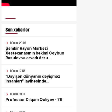
ULUSƏS TV
Son xəbərlər
Dünən, 20:06
Şəmkir Rayon Mərkəzi
Xəstəxanasının həkimi Ceyhun
Rəsulov və arvadı Arzu
Əskərovanın icra etdiyi mioma
əməliyyatından sonra qadının
Dünən, 17:57
ölümü ilə bağlı Şəmkir rayon
“Dəyişən dünyanın dəyişməz
prokrurluğunda araşdırma
insanları” layihəsində...
aparılır
Dünən, 13:13
Professor Dilqəm Quliyev - 76