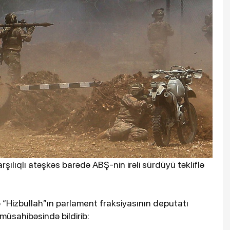
arşılıqlı atəşkəs barədə ABŞ-nin irəli sürdüyü təkliflə
ə “Hizbullah”ın parlament fraksiyasının deputatı
üsahibəsində bildirib: