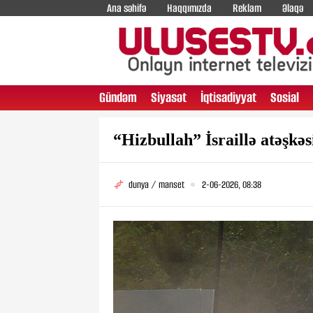
Ana səhifə
Haqqımızda
Reklam
Əlaqə
Gündəm
Siyasət
İqtisadiyyat
Sosial
“Hizbullah” İsraillə atəşkəs
dunya / manset
2-06-2026, 08:38