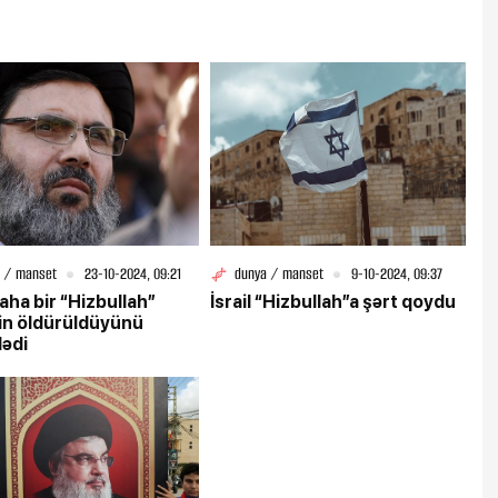
 / manset
23-10-2024, 09:21
dunya / manset
9-10-2024, 09:37
daha bir “Hizbullah”
İsrail “Hizbullah”a şərt qoydu
nin öldürüldüyünü
lədi