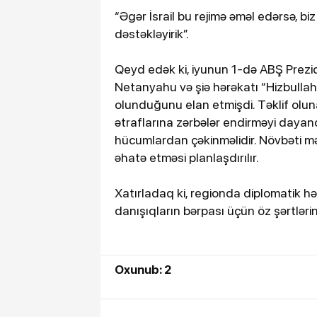
“Əgər İsrail bu rejimə əməl edərsə, bi
dəstəkləyirik”.
Qeyd edək ki, iyunun 1-də ABŞ Prezi
Netanyahu və şiə hərəkatı “Hizbullah”ı
olunduğunu elan etmişdi. Təklif olu
ətraflarına zərbələr endirməyi dayand
hücumlardan çəkinməlidir. Növbəti mər
əhatə etməsi planlaşdırılır.
Xatırladaq ki, regionda diplomatik hə
danışıqların bərpası üçün öz şərtlərin
Oxunub: 2