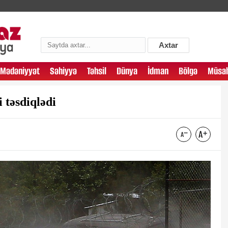
Axtar
Mədəniyyət
Səhiyyə
Təhsil
Dünya
İdman
Bölgə
Müsah
i təsdiqlədi