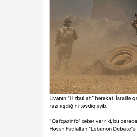
Livanın “Hizbullah” hərəkatı İsraillə q
razılaşdığını təsdiqləyib.
“Qafqazinfo” xəbər verir ki, bu barəd
Həsən Fədlallah “Lebanon Debate”ə m