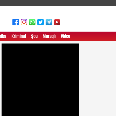
ibə
Kriminal
Şou
Maraqlı
Video