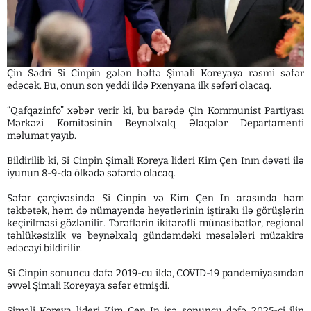
Çin Sədri Si Cinpin gələn həftə Şimali Koreyaya rəsmi səfər
edəcək. Bu, onun son yeddi ildə Pxenyana ilk səfəri olacaq.
“Qafqazinfo” xəbər verir ki, bu barədə Çin Kommunist Partiyası
Mərkəzi Komitəsinin Beynəlxalq Əlaqələr Departamenti
məlumat yayıb.
Bildirilib ki, Si Cinpin Şimali Koreya lideri Kim Çen Inın dəvəti ilə
iyunun 8-9-da ölkədə səfərdə olacaq.
Səfər çərçivəsində Si Cinpin və Kim Çen In arasında həm
təkbətək, həm də nümayəndə heyətlərinin iştirakı ilə görüşlərin
keçirilməsi gözlənilir. Tərəflərin ikitərəfli münasibətlər, regional
təhlükəsizlik və beynəlxalq gündəmdəki məsələləri müzakirə
edəcəyi bildirilir.
Si Cinpin sonuncu dəfə 2019-cu ildə, COVID-19 pandemiyasından
əvvəl Şimali Koreyaya səfər etmişdi.
Şimali Koreya lideri Kim Çen In isə sonuncu dəfə 2025-ci ilin