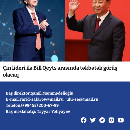
Çin lideri ilə Bill Qeyts arasında təkbətək görüş
olacaq
Baş direktor:Şamil Məmmədəlioğlu
E-mail:
Farid-safarov@mail.ru
|
ulu-ses@mail.ru
Telefon:(+99455) 200-67-99
Baş məsləhətçi: Təyyar Yəhyayev