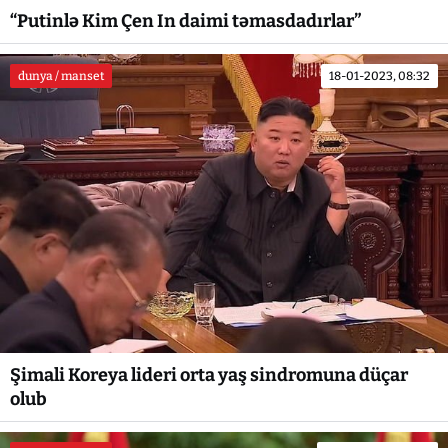
“Putinlə Kim Çen In daimi təmasdadırlar”
dunya / manset
18-01-2023, 08:32
Şimali Koreya lideri orta yaş sindromuna düçar
olub