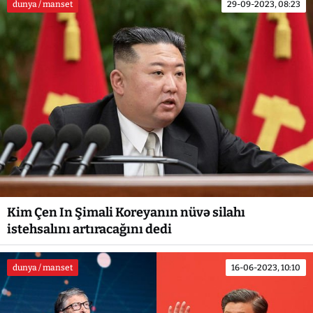
dunya / manset
29-09-2023, 08:23
Kim Çen In Şimali Koreyanın nüvə silahı
istehsalını artıracağını dedi
dunya / manset
16-06-2023, 10:10