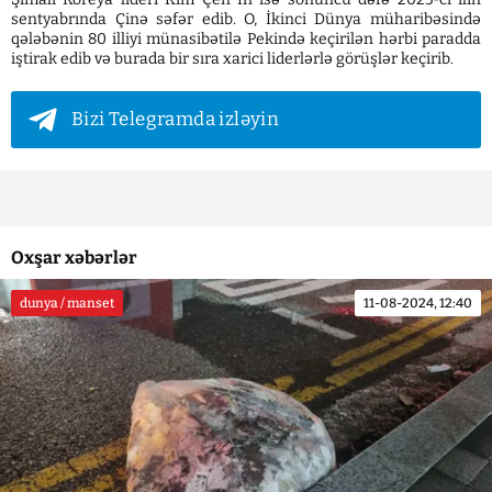
sentyabrında Çinə səfər edib. O, İkinci Dünya müharibəsində
qələbənin 80 illiyi münasibətilə Pekində keçirilən hərbi paradda
iştirak edib və burada bir sıra xarici liderlərlə görüşlər keçirib.
Bizi Telegramda izləyin
Oxşar xəbərlər
dunya / manset
11-08-2024, 12:40