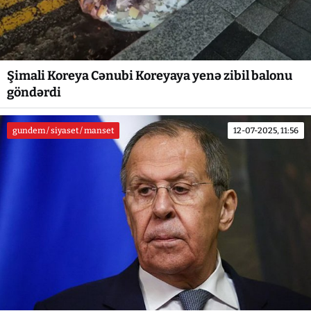
Şimali Koreya Cənubi Koreyaya yenə zibil balonu
göndərdi
gundem / siyaset / manset
12-07-2025, 11:56