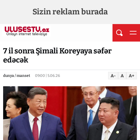
Sizin reklam burada
7 il sonra Şimali Koreyaya səfər
edəcək
A-
A
A+
dunya / manset
09:00 | 5.06.26