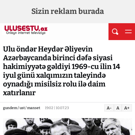
Sizin reklam burada
Ulu öndər Heydər Əliyevin
Azərbaycanda birinci dəfə siyasi
hakimiyyətə gəldiyi 1969-cu ilin 14
iyul günü xalqımızın taleyində
oynadığı misilsiz rolu ilə daim
xatırlanır
A-
A
A+
gundem / ust / manset
19:02 | 10.07.23