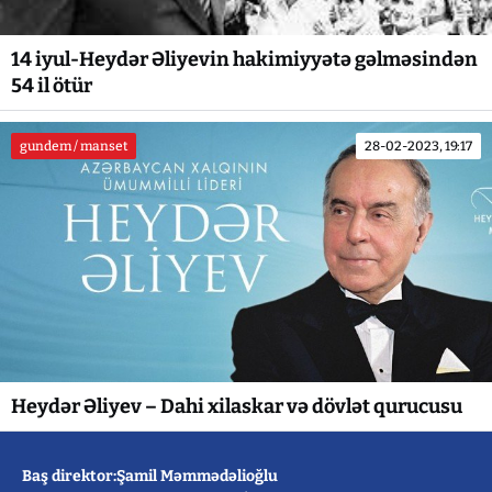
14 iyul-Heydər Əliyevin hakimiyyətə gəlməsindən
54 il ötür
gundem / manset
28-02-2023, 19:17
Heydər Əliyev – Dahi xilaskar və dövlət qurucusu
Baş direktor:Şamil Məmmədəlioğlu