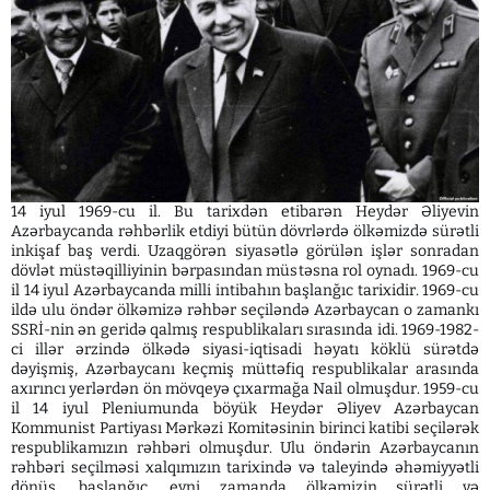
14 iyul 1969-cu il. Bu tarixdən etibarən Heydər Əliyevin
Azərbaycanda rəhbərlik etdiyi bütün dövrlərdə ölkəmizdə sürətli
inkişaf baş verdi. Uzaqgörən siyasətlə görülən işlər sonradan
dövlət müstəqilliyinin bərpasından müstəsna rol oynadı. 1969-cu
il 14 iyul Azərbaycanda milli intibahın başlanğıc tarixidir. 1969-cu
ildə ulu öndər ölkəmizə rəhbər seçiləndə Azərbaycan o zamankı
SSRİ-nin ən geridə qalmış respublikaları sırasında idi. 1969-1982-
ci illər ərzində ölkədə siyasi-iqtisadi həyatı köklü sürətdə
dəyişmiş, Azərbaycanı keçmiş müttəfiq respublikalar arasında
axırıncı yerlərdən ön mövqeyə çıxarmağa Nail olmuşdur. 1959-cu
il 14 iyul Pleniumunda böyük Heydər Əliyev Azərbaycan
Kommunist Partiyası Mərkəzi Komitəsinin birinci katibi seçilərək
respublikamızın rəhbəri olmuşdur. Ulu öndərin Azərbaycanın
rəhbəri seçilməsi xalqımızın tarixində və taleyində əhəmiyyətli
dönüş, başlanğıc, eyni zamanda ölkəmizin sürətli və