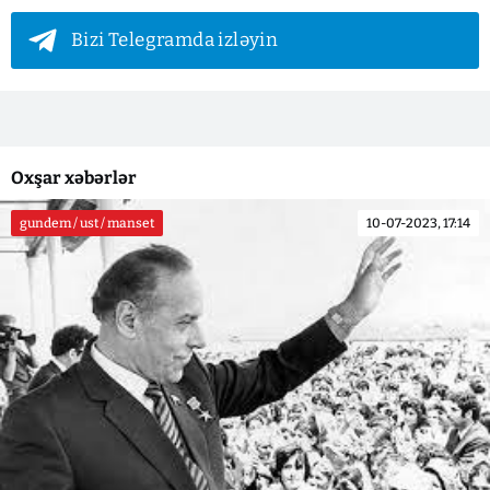
Bizi Telegramda izləyin
Oxşar xəbərlər
gundem / ust / manset
10-07-2023, 17:14