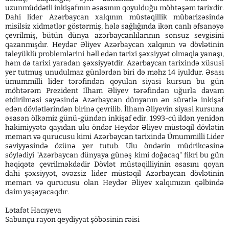
uzunmüddətli inkişafının əsasının qoyulduğu möhtəşəm tarixdir.
Dahi lider Azərbaycan xalqının müstəqillik mübarizəsində
misilsiz xidmətlər göstərmiş, hələ sağlığında ikən canlı əfsanəyə
çevrilmiş, bütün dünya azərbaycanlılarının sonsuz sevgisini
qazanmışdır. Heydər Əliyev Azərbaycan xalqının və dövlətinin
taleyüklü problemlərini həll edən tarixi şəxsiyyət olmaqla yanaşı,
həm də tarixi yaradan şəxsiyyətdir. Azərbaycan tarixində xüsusi
yer tutmuş unudulmaz günlərdən biri də məhz 14 iyuldur. Əsası
ümummilli lider tərəfindən qoyulan siyasi kursun bu gün
möhtərəm Prezident İlham Əliyev tərəfindən uğurla davam
etdirilməsi sayəsində Azərbaycan dünyanın ən sürətlə inkişaf
edən dövlətlərindən birinə çevrilib. İlham Əliyevin siyasi kursuna
əsasən ölkəmiz günü-gündən inkişaf edir. 1993-cü ildən yenidən
hakimiyyətə qayıdan ulu öndər Heydər Əliyev müstəqil dövlətin
memarı və qurucusu kimi Azərbaycan tarixində Ümummilli Lider
səviyyəsində özünə yer tutub. Ulu öndərin müdrikcəsinə
söylədiyi "Azərbaycan dünyaya günəş kimi doğacaq" fikri bu gün
həqiqətə çevrilməkdədir Dövlət müstəqilliyinin əsasını qoyan
dahi şəxsiyyət, əvəzsiz lider müstəqil Azərbaycan dövlətinin
memarı və qurucusu olan Heydər Əliyev xalqımızın qəlbində
daim yaşayacaqdır.
Lətafət Hacıyeva
Sabunçu rayon qeydiyyat şöbəsinin rəisi