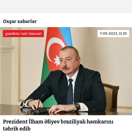
Oxşar xəbərlər
gundem / ust / manset
7-09-2023, 11:39
Prezident İlham Əliyev braziliyalı həmkarını
təbrik edib