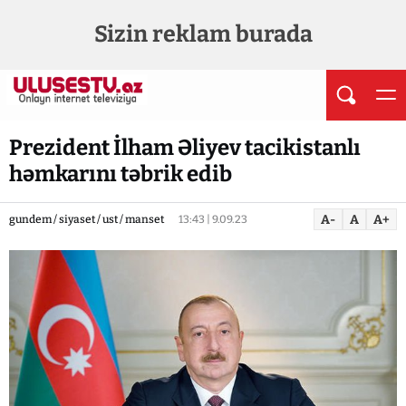
Sizin reklam burada
Prezident İlham Əliyev tacikistanlı
həmkarını təbrik edib
A-
A
A+
gundem / siyaset / ust / manset
13:43 | 9.09.23