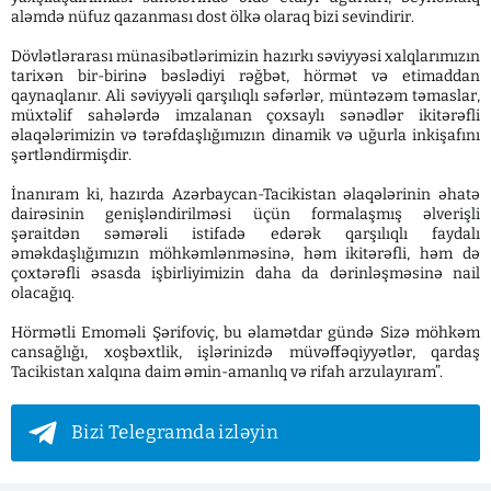
aləmdə nüfuz qazanması dost ölkə olaraq bizi sevindirir.
Dövlətlərarası münasibətlərimizin hazırkı səviyyəsi xalqlarımızın
tarixən bir-birinə bəslədiyi rəğbət, hörmət və etimaddan
qaynaqlanır. Ali səviyyəli qarşılıqlı səfərlər, müntəzəm təmaslar,
müxtəlif sahələrdə imzalanan çoxsaylı sənədlər ikitərəfli
əlaqələrimizin və tərəfdaşlığımızın dinamik və uğurla inkişafını
şərtləndirmişdir.
İnanıram ki, hazırda Azərbaycan-Tacikistan əlaqələrinin əhatə
dairəsinin genişləndirilməsi üçün formalaşmış əlverişli
şəraitdən səmərəli istifadə edərək qarşılıqlı faydalı
əməkdaşlığımızın möhkəmlənməsinə, həm ikitərəfli, həm də
çoxtərəfli əsasda işbirliyimizin daha da dərinləşməsinə nail
olacağıq.
Hörmətli Emoməli Şərifoviç, bu əlamətdar gündə Sizə möhkəm
cansağlığı, xoşbəxtlik, işlərinizdə müvəffəqiyyətlər, qardaş
Tacikistan xalqına daim əmin-amanlıq və rifah arzulayıram”.
Bizi Telegramda izləyin