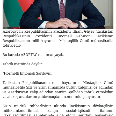
Azərbaycan Respublikasının Prezidenti İlham Əliyev Tacikistan
Respublikasının Prezidenti Emoməli Rəhmonı Tacikistan
Respublikasının milli bayramı - Müstəqillik Günü münasibətilə
təbrik edib.
Bu barədə AZƏRTAC məlumat yayıb.
Təbrik mətnində deyilir:
“Hörmətli Emoməli Şərifoviç,
Tacikistan Respublikasının milli bayramı – Müstəqillik Günü
münasibətilə Sizi və Sizin simanızda bütün xalqınızı öz adımdan
və Azərbaycan xalqı adından səmimi-qəlbdən təbrik etməkdən
və ən xoş arzularımı çatdırmaqdan məmnunluq duyuram.
Sizin müdrik rəhbərliyiniz altında Tacikistanın dövlətçiliyin
möhkəmləndirilməsi, xalqın sosial-iqtisadi rifahının
yaxşılaşdırılması sahələrində əldə etdiyi uğurları, beynəlxalq