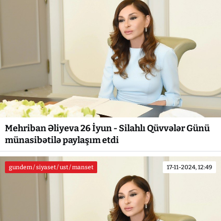
Mehriban Əliyeva 26 İyun - Silahlı Qüvvələr Günü
münasibətilə paylaşım etdi
gundem / siyaset / ust / manset
17-11-2024, 12:49