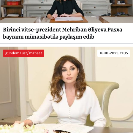
Birinci vitse-prezident Mehriban Əliyeva Pasxa
bayramı münasibətilə paylaşım edib
gundem / ust / manset
18-10-2023, 11:05