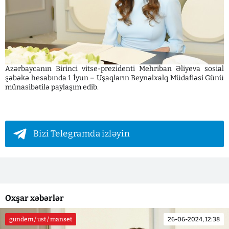
Azərbaycanın Birinci vitse-prezidenti Mehriban Əliyeva sosial
şəbəkə hesabında 1 İyun – Uşaqların Beynəlxalq Müdafiəsi Günü
münasibətilə paylaşım edib.
Bizi Telegramda izləyin
Oxşar xəbərlər
gundem / ust / manset
26-06-2024, 12:38