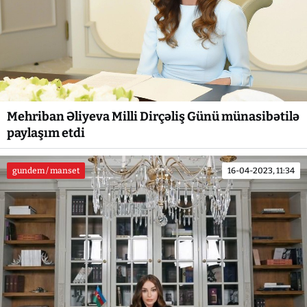
Mehriban Əliyeva Milli Dirçəliş Günü münasibətilə
paylaşım etdi
gundem / manset
16-04-2023, 11:34