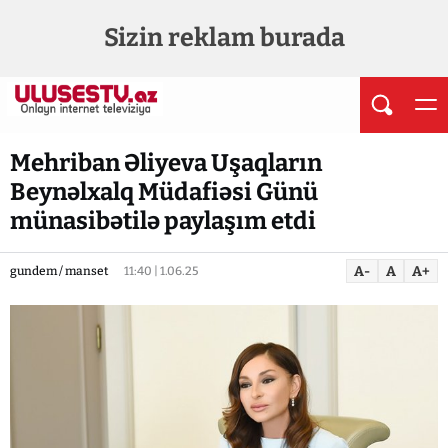
Sizin reklam burada
Mehriban Əliyeva Uşaqların
Beynəlxalq Müdafiəsi Günü
münasibətilə paylaşım etdi
A-
A
A+
gundem / manset
11:40 | 1.06.25