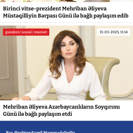
Birinci vitse-prezident Mehriban Əliyeva
Müstəqilliyin Bərpası Günü ilə bağlı paylaşım edib
gundem / sosial / manset
31-03-2025, 11:14
Mehriban Əliyeva Azərbaycanlıların Soyqırımı
Günü ilə bağlı paylaşım etdi
Baş direktor:Şamil Məmmədəlioğlu