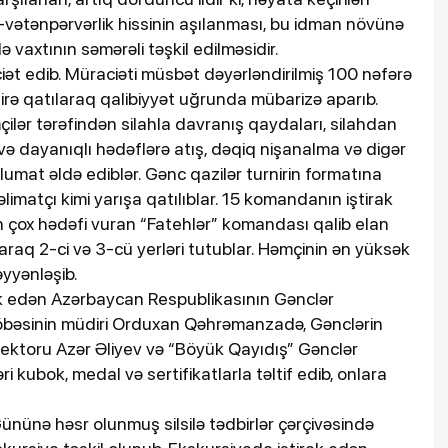
i-vətənpərvərlik hissinin aşılanması, bu idman növünə
 vaxtının səmərəli təşkil edilməsidir.
iət edib. Müraciəti müsbət dəyərləndirilmiş 100 nəfərə
rə qatılaraq qalibiyyət uğrunda mübarizə aparıb.
ilər tərəfindən silahla davranış qaydaları, silahdan
i və dayanıqlı hədəflərə atış, dəqiq nişanalma və digər
umat əldə ediblər. Gənc qazilər turnirin formatına
matçı kimi yarışa qatılıblar. 15 komandanın iştirak
ən çox hədəfi vuran “Fatehlər” komandası qalib elan
araq 2-ci və 3-cü yerləri tutublar. Həmçinin ən yüksək
əyyənləşib.
k edən Azərbaycan Respublikasının Gənclər
 şöbəsinin müdiri Orduxan Qəhrəmanzadə, Gənclərin
rektoru Azər Əliyev və “Böyük Qayıdış” Gənclər
ri kubok, medal və sertifikatlarla təltif edib, onlara
Gününə həsr olunmuş silsilə tədbirlər çərçivəsində