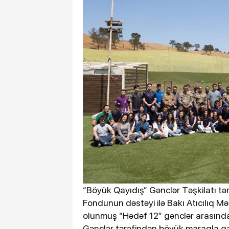
“Böyük Qayıdış” Gənclər Təşkilatı t
Fondunun dəstəyi ilə Bakı Atıcılıq M
olunmuş “Hədəf 12” gənclər arasında atı
Gənclər tərəfindən böyük maraqla qarş