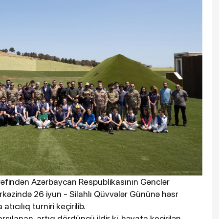
ərəfindən Azərbaycan Respublikasının Gənclər
ərkəzində 26 iyun - Silahlı Qüvvələr Gününə həsr
cılıq turniri keçirilib.
ılanan, artıq dördüncü ildir ki, həyata keçirilən