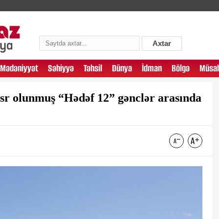
Axtar
Mədəniyyət
Səhiyyə
Təhsil
Dünya
İdman
Bölgə
Müsah
sr olunmuş “Hədəf 12” gənclər arasında