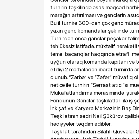
turnirin təşkilində əsas məqsəd hərb
marağın artırılması və gənclərin asudə
Bu il turnirə 300-dən çox gənc mürac
yaxın gənc komandalar şəklində turni
Turnirdən öncə gənclər peşəkar təlimç
təhlükəsiz istifadə, müxtəlif hərəkətl
təməl bacarıqlar haqqında ətraflı məl
uyğun olaraq komanda kapitanı və təli
etdiyi 2 mərhələdən ibarət turnirdə 
olunub, “Zərbə” və “Zəfər” müvafiq ol
nəticə ilə turnirin “Sərrast atıcı”sı mü
Mükafatlandırma mərasimində iştira
Fondunun Gənclər təşkilatları ilə iş
İnkişaf və Karyera Mərkəzinin Baş Di
Təşkilatının sədri Nail Şükürov qaliblə
hədiyyələr təqdim ediblər.
Təşkilat tərəfindən Silahlı Qüvvələr 