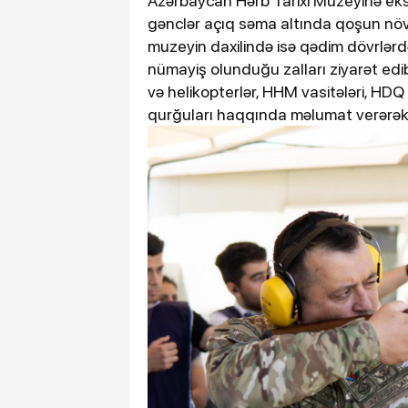
Azərbaycan Hərb Tarixi Muzeyinə eksk
gənclər açıq səma altında qoşun növl
muzeyin daxilində isə qədim dövrlərd
nümayiş olunduğu zalları ziyarət ed
və helikopterlər, HHM vasitələri, HDQ si
qurğuları haqqında məlumat verərək iş