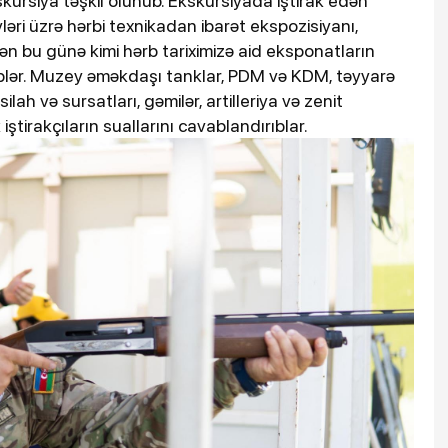
ursiya təşkil olunub. Ekskursiyada iştirak edən
əri üzrə hərbi texnikadan ibarət ekspozisiyanı,
ən bu günə kimi hərb tariximizə aid eksponatların
iblər. Muzey əməkdaşı tanklar, PDM və KDM, təyyarə
lah və sursatları, gəmilər, artilleriya və zenit
tirakçıların suallarını cavablandırıblar.