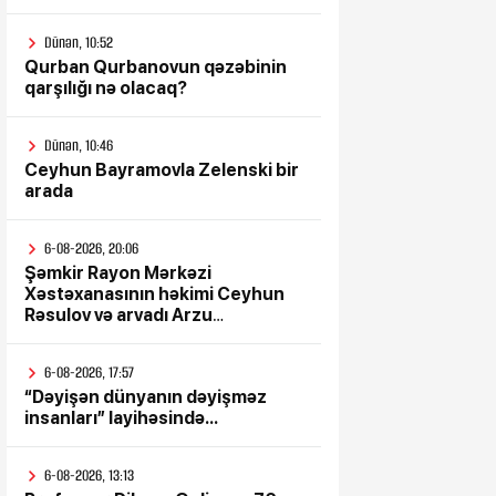
Dünən, 10:52
Qurban Qurbanovun qəzəbinin
qarşılığı nə olacaq?
Dünən, 10:46
Ceyhun Bayramovla Zelenski bir
arada
6-08-2026, 20:06
Şəmkir Rayon Mərkəzi
Xəstəxanasının həkimi Ceyhun
Rəsulov və arvadı Arzu
Əskərovanın icra etdiyi mioma
əməliyyatından sonra qadının
6-08-2026, 17:57
ölümü ilə bağlı Şəmkir rayon
“Dəyişən dünyanın dəyişməz
prokrurluğunda araşdırma
insanları” layihəsində...
aparılır
6-08-2026, 13:13