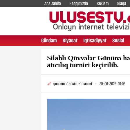
Ana səhifə
Haqqımızda
Reklam
Əlaqə
Gündəm
Siyasət
İqtisadiyyat
Sosial
Silahlı Qüvvələr Gününə hə
atıcılıq turniri keçirilib.
gundem / sosial / manset
25-06-2025, 19:05