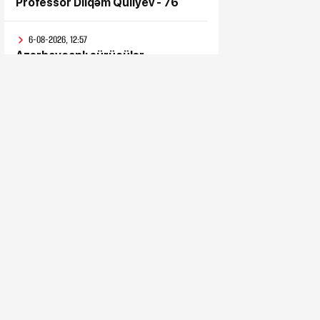
Professor Dilqəm Quliyev - 76
6-08-2026, 12:57
Azərbaycanlı sürücülər
günlərdir Gürcüstan
gömrüyündə qalıb
6-08-2026, 11:57
Bəs sən onlara niyə inandın?
6-08-2026, 11:52
Süni intellektdən istifadə ona
heç nə qazandırmadı...
6-08-2026, 11:47
Vahid aylıq müavinət kimlərə
verilir? - Dövlət Komitəsindən
açıqlama vahid-ayliq-muavinet-
kimlere-verilir
6-08-2026, 11:38