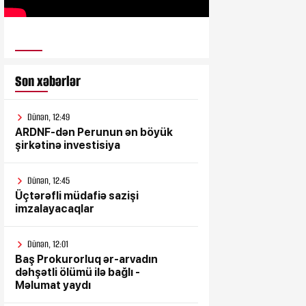
ULUSƏS TV
Son xəbərlər
Dünən, 12:49
ARDNF-dən Perunun ən böyük
şirkətinə investisiya
Dünən, 12:45
Üçtərəfli müdafiə sazişi
imzalayacaqlar
Dünən, 12:01
Baş Prokurorluq ər-arvadın
dəhşətli ölümü ilə bağlı -
Məlumat yaydı