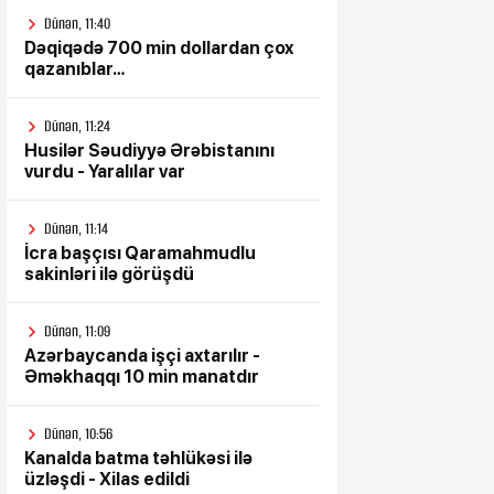
Dünən, 11:40
Dəqiqədə 700 min dollardan çox
qazanıblar…
Dünən, 11:24
Husilər Səudiyyə Ərəbistanını
vurdu - Yaralılar var
Dünən, 11:14
İcra başçısı Qaramahmudlu
sakinləri ilə görüşdü
Dünən, 11:09
Azərbaycanda işçi axtarılır -
Əməkhaqqı 10 min manatdır
Dünən, 10:56
Kanalda batma təhlükəsi ilə
üzləşdi - Xilas edildi