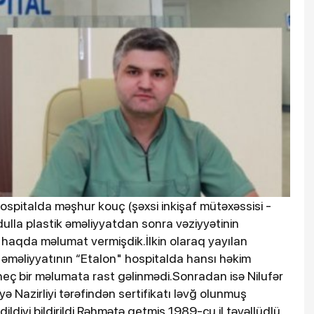
hospitalda məşhur kouç (şəxsi inkişaf mütəxəssisi -
dulla plastik əməliyyatdan sonra vəziyyətinin
 haqda məlumat vermişdik.İlkin olaraq yayılan
k əməliyyatının “Etalon" hospitalda hansı həkim
eç bir məlumata rast gəlinmədi.Sonradan isə Nilufər
ə Nazirliyi tərəfindən sertifikatı ləvğ olunmuş
diyi bildirildi.Rəhmətə getmiş 1989-cu il təvəllüdlü