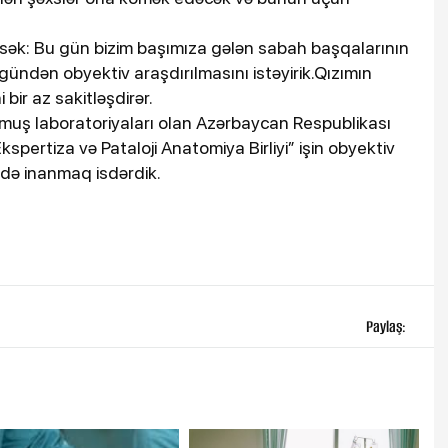
desək: Bu gün bizim başımıza gələn sabah başqalarının
k gündən obyektiv araşdırılmasını istəyirik.Qızımın
bir az sakitləşdirər.
nmuş laboratoriyaları olan Azərbaycan Respublikası
spertiza və Pataloji Anatomiya Birliyi” işin obyektiv
 də inanmaq isdərdik.
Paylaş: