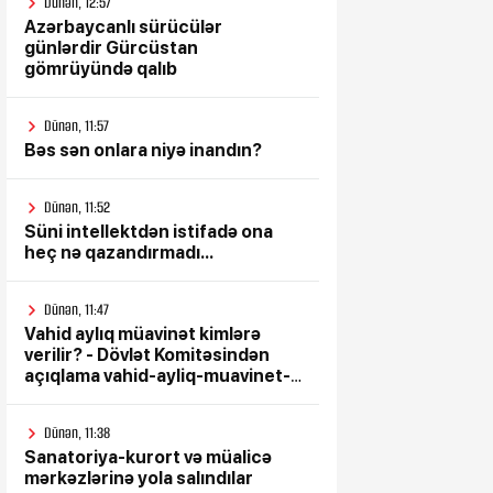
Dünən, 12:57
Azərbaycanlı sürücülər
günlərdir Gürcüstan
gömrüyündə qalıb
Dünən, 11:57
Bəs sən onlara niyə inandın?
Dünən, 11:52
Süni intellektdən istifadə ona
heç nə qazandırmadı...
Dünən, 11:47
Vahid aylıq müavinət kimlərə
verilir? - Dövlət Komitəsindən
açıqlama vahid-ayliq-muavinet-
kimlere-verilir
Dünən, 11:38
Sanatoriya-kurort və müalicə
mərkəzlərinə yola salındılar