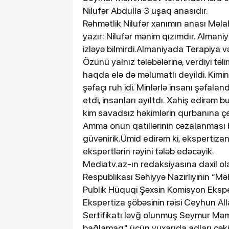
Nilufər Abdulla 3 uşaq anasıdır.
Rəhmətlik Nilufər xanımın anası Məl
yazır: Nilufər mənim qızımdır. Almaniy
izləyə bilmirdi.Almaniyada Terapiya və
Özünü yalnız tələbələrinə, verdiyi tə
haqda elə də məlumatlı deyildi. Kimi
şəfaçı ruh idi. Minlərlə insanı şəfala
etdi, insanları ayıltdı. Xahiş edirəm
kim savadsız həkimlərin qurbanına ç
Amma onun qatillərinin cəzalanması bə
güvənirik.Ümid edirəm ki, ekspertizan
ekspertlərin rəyini tələb edəcəyik.
Mediatv.az-ın redaksiyasına daxil
Respublikası Səhiyyə Nazirliyinin “Məh
Publik Hüquqi Şəxsin Komisyon Eksper
Ekspertiza şöbəsinin rəisi Ceyhun Al
Sertifikatı ləvğ olunmuş Seymur Məm
bağlamaq" üçün yuxarıda adları çək