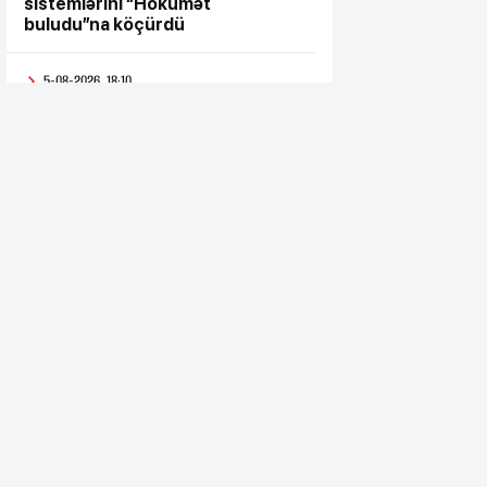
sistemlərini “Hökumət
buludu”na köçürdü
5-08-2026, 18:10
“Səyyar Gənclər Xidməti”
layihəsi bu dəfə
5-08-2026, 17:43
Metropoliten rəsmisi
sərnişinlərə çıxış yolu göstərdi
5-08-2026, 17:33
“Patriot” raketləri ilə bağlı rədd
cavabı aldı
5-08-2026, 17:28
Hindistan BTQ ilə əməkdaşlıq
edən hüquq müdafiəçisini təhdid
edib