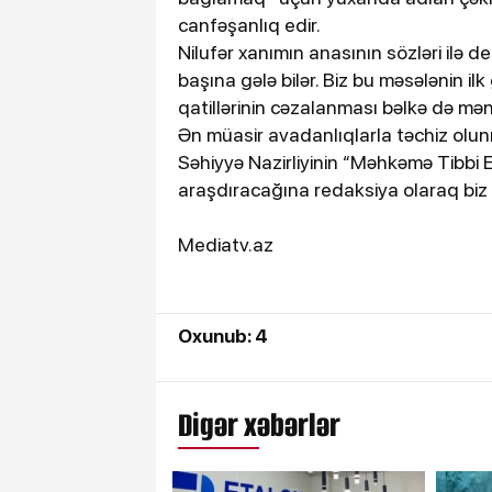
canfəşanlıq edir.
Nilufər xanımın anasının sözləri ilə 
başına gələ bilər. Biz bu məsələnin il
qatillərinin cəzalanması bəlkə də məni 
Ən müasir avadanlıqlarla təchiz olu
Səhiyyə Nazirliyinin “Məhkəmə Tibbi Ek
araşdıracağına redaksiya olaraq biz
Mediatv.az
Oxunub: 4
Digər xəbərlər