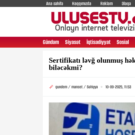
Ana səhifə
Haqqımızda
Reklam
Əlaqə
Gündəm
Siyasət
İqtisadiyyat
Sosial
Sertifikatı ləvğ olunmuş h
biləcəkmi?
gundem / manset / Səhiyyə
10-09-2025, 11:53