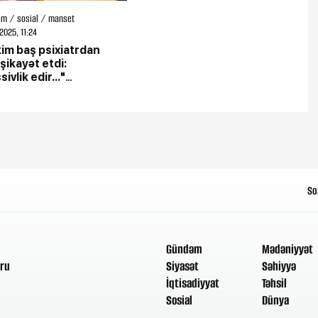
m / sosial / manset
2025, 11:24
im baş psixiatrdan
şikayət etdi:
ivlik edir..."
ƏNİB)
So
Gündəm
Mədəniyyət
ru
Siyasət
Səhiyyə
İqtisadiyyat
Təhsil
Sosial
Dünya