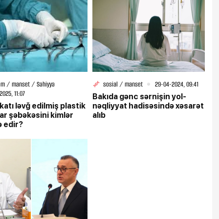
m / manset / Səhiyyə
sosial / manset
29-04-2024, 09:41
2025, 11:07
Bakıda gənc sərnişin yol-
katı ləvğ edilmiş plastik
nəqliyyat hadisəsində xəsarət
lar şəbəkəsini kimlər
alıb
 edir?