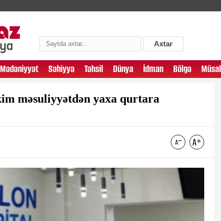
Axtar
Mədəniyyət
Səhiyyə
Təhsil
Dünya
İdman
Bölgə
Müsah
əkim məsuliyyətdən yaxa qurtara