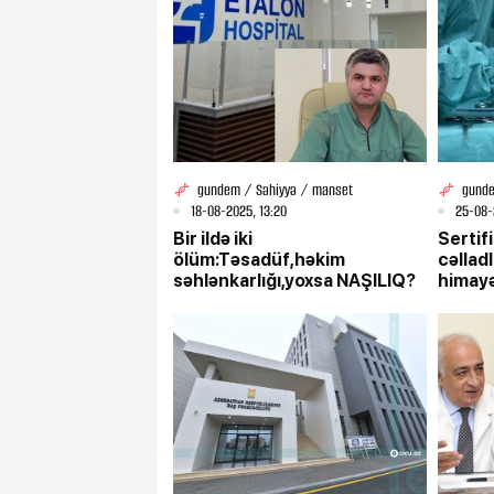
gundem / Səhiyyə / manset
gunde
18-08-2025, 13:20
25-08-
Bir ildə iki
Sertifi
ölüm:Təsadüf,həkim
cəllad
səhlənkarlığı,yoxsa NAŞILIQ?
himayə