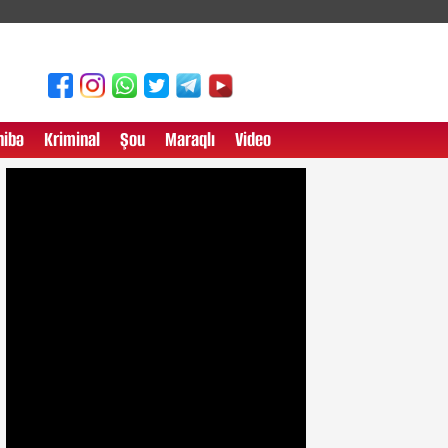
ibə
Kriminal
Şou
Maraqlı
Video