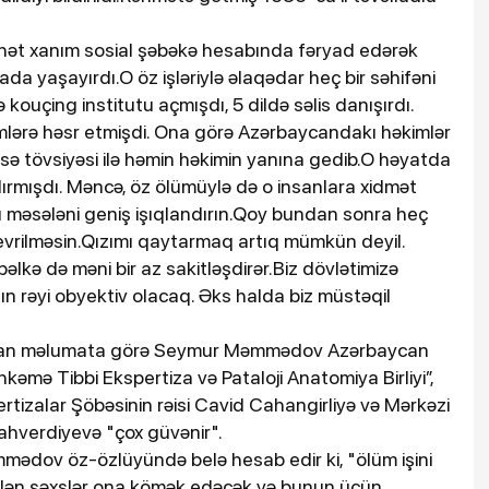
ahət xanım sosial şəbəkə hesabında fəryad edərək
ada yaşayırdı.O öz işləriylə əlaqədar heç bir səhifəni
 kouçing institutu açmışdı, 5 dildə səlis danışırdı.
limlərə həsr etmişdi. Ona görə Azərbaycandakı həkimlər
nsə tövsiyəsi ilə həmin həkimin yanına gedib.O həyatda
ndırmışdı. Məncə, öz ölümüylə də o insanlara xidmət
 bu məsələni geniş işıqlandırın.Qoy bundan sonra heç
evrilməsin.Qızımı qaytarmaq artıq mümkün deyil.
lkə də məni bir az sakitləşdirər.Biz dövlətimizə
ın rəyi obyektiv olacaq. Əks halda biz müstəqil
 olan məlumata görə Seymur Məmmədov Azərbaycan
kəmə Tibbi Ekspertiza və Pataloji Anatomiya Birliyi”,
tizalar Şöbəsinin rəisi Cavid Cahangirliyə və Mərkəzi
lahverdiyevə "çox güvənir".
mədov öz-özlüyündə belə hesab edir ki, "ölüm işini
ilən şəxslər ona kömək edəcək və bunun üçün