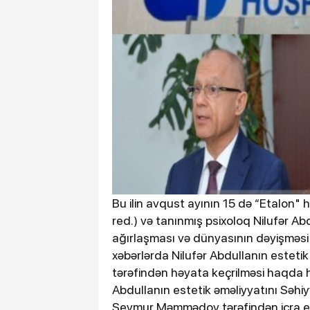
Bu ilin avqust ayının 15 də “Etalon" 
red.) və tanınmış psixoloq Nilufər Ab
ağırlaşması və dünyasının dəyişməsi
xəbərlərda Nilufər Abdullanın esteti
tərəfindən həyata keçrilməsi haqda h
Abdullanın estetik əməliyyatını Səhiyy
Seymur Məmmədov tərəfindən icra edil