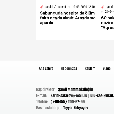
sosial / manset
19-03-2024, 12:40
gunde
26-04-
Sabunçuda hospitalda ölüm
faktı qeydə alınıb: Araşdırma
60 hək
aparılır
nazirə 
"Aqress
(YENİL
Ana səhifə
Haqqımızda
Reklam
Əlaqə
Baş direktor:
Şamil Məmmədəlioğlu
E-mail:
Farid-safarov@mail.ru
|
ulu-ses@mail.
Telefon:
(+99455) 200-67-99
Baş məsləhətçi:
Təyyar Yəhyayev