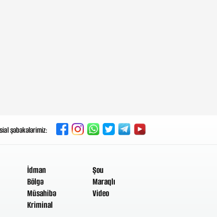
5-08-2026, 17:23
“Azərbaycan öz ərazisindən
qonşu ölkəyə qarşı istifadə
olunmasına icazə verməz”
5-08-2026, 17:19
Cəbhəyə 50 min robot
göndərməyi planlaşdırırlar
5-08-2026, 17:05
Bu dünyanın Nərimanı...
sial şəbəkələrimiz:
5-08-2026, 16:20
Vüsal Aslanovdan yeni rəis -
Təyinatları
İdman
Şou
Bölgə
Maraqlı
5-08-2026, 11:55
Müsahibə
Video
Türkəsilli Amerika
Kriminal
tədqiqatçısından Talebinə -