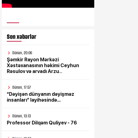
ULUSƏS TV
Son xəbərlər
Dünən, 20:06
Şəmkir Rayon Mərkəzi
Xəstəxanasının həkimi Ceyhun
Rəsulov və arvadı Arzu
Əskərovanın icra etdiyi mioma
əməliyyatından sonra qadının
Dünən, 17:57
ölümü ilə bağlı Şəmkir rayon
“Dəyişən dünyanın dəyişməz
prokrurluğunda araşdırma
insanları” layihəsində...
aparılır
Dünən, 13:13
Professor Dilqəm Quliyev - 76