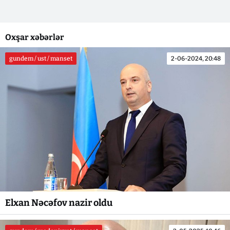
Oxşar xəbərlər
gundem / ust / manset
2-06-2024, 20:48
Elxan Nəcəfov nazir oldu