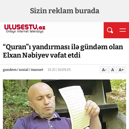
Sizin reklam burada
“Quran”ı yandırması ilə gündəm olan
Elxan Nəbiyev vəfat etdi
A-
A
A+
gundem / sosial / manset
12:21 | 10.09.25