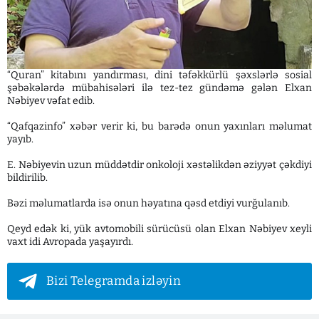
“Quran” kitabını yandırması, dini təfəkkürlü şəxslərlə sosial
şəbəkələrdə mübahisələri ilə tez-tez gündəmə gələn Elxan
Nəbiyev vəfat edib.
“Qafqazinfo” xəbər verir ki, bu barədə onun yaxınları məlumat
yayıb.
E. Nəbiyevin uzun müddətdir onkoloji xəstəlikdən əziyyət çəkdiyi
bildirilib.
Bəzi məlumatlarda isə onun həyatına qəsd etdiyi vurğulanıb.
Qeyd edək ki, yük avtomobili sürücüsü olan Elxan Nəbiyev xeyli
vaxt idi Avropada yaşayırdı.
Bizi Telegramda izləyin