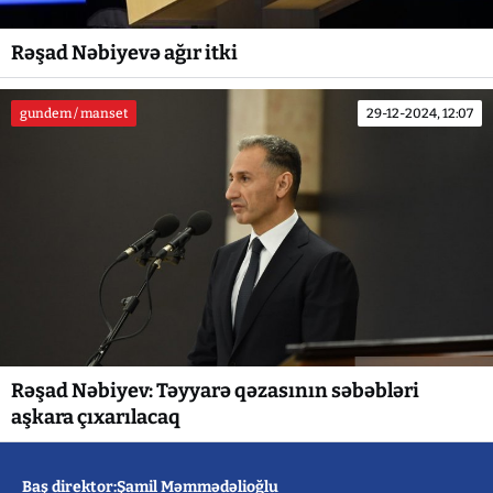
Rəşad Nəbiyevə ağır itki
gundem / manset
29-12-2024, 12:07
Rəşad Nəbiyev: Təyyarə qəzasının səbəbləri
aşkara çıxarılacaq
Baş direktor:Şamil Məmmədəlioğlu