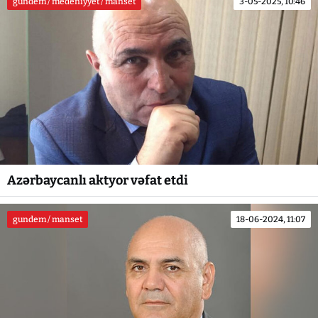
gundem / medeniyyet / manset
3-05-2025, 10:46
Azərbaycanlı aktyor vəfat etdi
gundem / manset
18-06-2024, 11:07