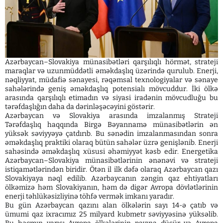
Azərbaycan–Slovakiya münasibətləri qarşılıqlı hörmət, strateji
maraqlar və uzunmüddətli əməkdaşlıq üzərində qurulub. Enerji,
nəqliyyat, müdafiə sənayesi, rəqəmsal texnologiyalar və sənaye
sahələrində geniş əməkdaşlıq potensialı mövcuddur. İki ölkə
arasında qarşılıqlı etimadın və siyasi iradənin mövcudluğu bu
tərəfdaşlığın daha da dərinləşəcəyini göstərir.
Azərbaycan və Slovakiya arasında imzalanmış Strateji
Tərəfdaşlıq haqqında Birgə Bəyannamə münasibətlərin ən
yüksək səviyyəyə çatdırıb. Bu sənədin imzalanmasından sonra
əməkdaşlıq praktiki olaraq bütün sahələr üzrə genişlənib. Enerji
sahəsində əməkdaşlıq xüsusi əhəmiyyət kəsb edir. Energetika
Azərbaycan–Slovakiya münasibətlərinin ənənəvi və strateji
istiqamətlərindən biridir. Ötən il ilk dəfə olaraq Azərbaycan qazı
Slovakiyaya nəql edilib. Azərbaycanın zəngin qaz ehtiyatları
ölkəmizə həm Slovakiyanın, həm də digər Avropa dövlətlərinin
enerji təhlükəsizliyinə töhfə vermək imkanı yaradır.
Bu gün Azərbaycan qazını alan ölkələrin sayı 14-ə çatıb və
ümumi qaz ixracımız 25 milyard kubmetr səviyyəsinə yüksəlib.