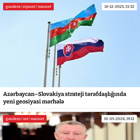
gundem / siyaset / manset
10-12-2025, 13:32
Azərbaycan–Slovakiya strateji tərəfdaşlığında
yeni geosiyasi mərhələ
gundem / ust / manset
10-05-2024, 19:12