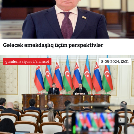
Gələcək əməkdaşlıq üçün perspektivlər
gundem / siyaset / manset
8-05-2024, 12:31