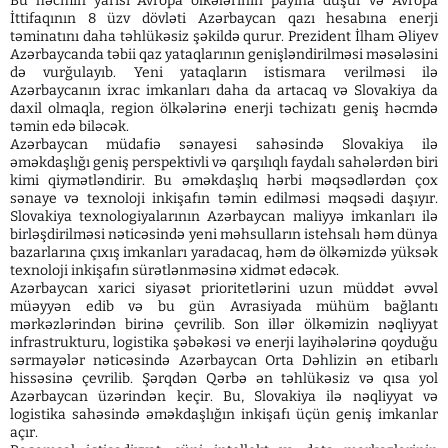
Bu həcmın yarısı Avropa ölkələrinin payına düşür və Avropa
İttifaqının 8 üzv dövləti Azərbaycan qazı hesabına enerji
təminatını daha təhlükəsiz şəkildə qurur. Prezident İlham Əliyev
Azərbaycanda təbii qaz yataqlarının genişləndirilməsi məsələsini
də vurğulayıb. Yeni yataqların istismara verilməsi ilə
Azərbaycanın ixrac imkanları daha da artacaq və Slovakiya da
daxil olmaqla, region ölkələrinə enerji təchizatı geniş həcmdə
təmin edə biləcək.
Azərbaycan müdafiə sənayesi sahəsində Slovakiya ilə
əməkdaşlığı geniş perspektivli və qarşılıqlı faydalı sahələrdən biri
kimi qiymətləndirir. Bu əməkdaşlıq hərbi məqsədlərdən çox
sənaye və texnoloji inkişafın təmin edilməsi məqsədi daşıyır.
Slovakiya texnologiyalarının Azərbaycan maliyyə imkanları ilə
birləşdirilməsi nəticəsində yeni məhsulların istehsalı həm dünya
bazarlarına çıxış imkanları yaradacaq, həm də ölkəmizdə yüksək
texnoloji inkişafın sürətlənməsinə xidmət edəcək.
Azərbaycan xarici siyasət prioritetlərini uzun müddət əvvəl
müəyyən edib və bu gün Avrasiyada mühüm bağlantı
mərkəzlərindən birinə çevrilib. Son illər ölkəmizin nəqliyyat
infrastrukturu, logistika şəbəkəsi və enerji layihələrinə qoyduğu
sərmayələr nəticəsində Azərbaycan Orta Dəhlizin ən etibarlı
hissəsinə çevrilib. Şərqdən Qərbə ən təhlükəsiz və qısa yol
Azərbaycan üzərindən keçir. Bu, Slovakiya ilə nəqliyyat və
logistika sahəsində əməkdaşlığın inkişafı üçün geniş imkanlar
açır.