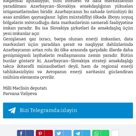
Rəqəmsal iqtisadiyyat, süni intellekt və data mərkəzlərinin
yaradılması Azərbaycan–Slovakiya əməkdaşlığının yüksələn
istiqamətlərindən biridir. Azərbaycanın bu sahədə üstünlüyü iki
əsas amildən qaynaqlanır. İqlim müxtəlifliyi ölkədə ilboyu soyuq
bölgələrin mövcudluğu data mərkəzlərinin səmərəli fəaliyyətinə
imkan yaradır. Bu isə Slovakiya şirkətləri ilə əməkdaşlıq üçün
yeni imkanlar açır.
Genişlənən qaz ixracı, bərpa olunan enerji imkanları, data
mərkəzləri üçün yaradılan şərait və nəqliyyat dəhlizlərində
Azərbaycanın artan rolu iki ölkə arasında qarşıdakı illərdə daha
genişmiqyaslı layihələrin reallaşmasına zəmin yaradır. Bütün
bunlar göstərir ki, Azərbaycan–Slovakiya strateji əməkdaşlığı
təkcə ikitərəfli münasibətləri deyil, həm də regional enerji
təhlükəsizliyini və Avropanın enerji xəritəsini gücləndirən
mühüm elementə çevrilir.
Milli Məclisin deputatı
Pərvanə Vəliyeva
Bizi Telegramda izləyin