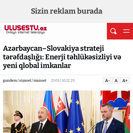
Sizin reklam burada
Azərbaycan–Slovakiya strateji
tərəfdaşlığı: Enerji təhlükəsizliyi və
yeni qlobal imkanlar
A-
A
A+
gundem / siyaset / manset
21:05 | 10.12.25