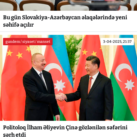
Bu gün Slovakiya-Azərbaycan əlaqələrində yeni
səhifə açılır
gundem / siyaset / manset
3-04-2025, 21:37
Politoloq İlham Əliyevin Çinə gözlənilən səfərini
şərh etdi