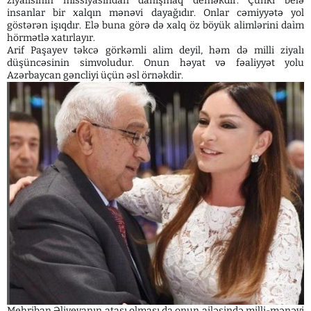
ziyalısının missiyasından danışmaq deməkdir. Çünki belə
insanlar bir xalqın mənəvi dayağıdır. Onlar cəmiyyətə yol
göstərən işıqdır. Elə buna görə də xalq öz böyük alimlərini daìm
hörmətlə xatırlayır.
Arif Paşayev təkcə görkəmli alim deyil, həm də milli ziyalı
düşüncəsinin simvoludur. Onun həyat və fəaliyyət yolu
Azərbaycan gəncliyi üçün əsl örnəkdir.
Mehriban Əliyevanın atası olması da onun ailəsində milli-mənəvi