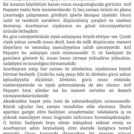
Bir insanın böyüklüyü bəzən onun susqunluğunda görünür. Arif
Paşayev məhz belə insanlardandır. O, heç zaman özünü ön plana
çıxarmağa çalışmayan, gördüyü işlərlə danışan ziyalıdır. Onun
sakit və təmkinli xarakteri, düşünülmüş çıxışları və mədəni
davranışı Azərbaycan ziyalısının ən gözəl xüsusiyyətlərini
özündə birləşdirir.
Bu gün cəmiyyətimizdə ziyalı anlayışına böyük ehtiyac var. Çünki
ziyalı yalnız savadlı insan deyil, həm də milli düşüncəyə, mənəvi
dəyərlərə və vətəndaş məsuliyyətinə sahib şəxsiyyətdir. Arif
Paşayev bu anlayışın canlı nümunəsidir. O, öz fəaliyyəti ilə
gənclərə göstərir ki, insan hansı zirvəyə yüksəlirsə yüksəlsin,
sadəliyini və insanlığını itirməməlidir.
Azərbaycan xalqı hər zaman öz alimlərinə, ziyalılarına böyük
hörmət bəsləyib. Çünki bu xalq yaxşı bilir ki, dövlətin gücü yalnız
iqtisadiyyatla ölçülmür. Dövlətin gücü onun elmində,
mədəniyyətində və ziyalı potensialında da əks olunur. Arif
Paşayev kimi alimlər isə bu mənəvi sərvətin ən dəyərli
nümayəndələrindəndir.
Akademikin həyat yolu həm də zəhmətkeşliyin nümunəsidir.
Böyük uğurlar heç zaman təsadüfən əldə olunmur. İllərlə
aparılan gərgin elmi fəaliyyət, araşdırmalar, tələbələrlə iş və
yüksək məsuliyyət onun bugünkü nüfuzunu formalaşdırmışdır.
O, bütün fəaliyyəti boyu elmin inkişafına xidmət etmiş və
Azərbaycan adını beynəlxalq elmi aləmdə layiqincə təmsil
etmişdir. Onun haqqında danışarkən bir məqam xüsusi