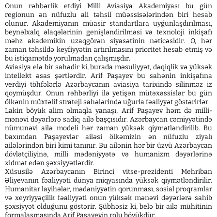
Onun rəhbərlik etdiyi Milli Aviasiya Akademiyası bu gün
regionun ən nüfuzlu ali təhsil müəssisələrindən biri hesab
olunur. Akademiyanın müasir standartlara uyğunlaşdırılması,
beynəlxalq əlaqələrinin genişləndirilməsi və texnoloji inkişafı
məhz akademikin uzaqgörən siyasətinin nəticəsidir. O, hər
zaman təhsildə keyfiyyətin artırılmasını prioritet hesab etmiş və
bu istiqamətdə yorulmadan çalışmışdır.
Aviasiya elə bir sahədir ki, burada məsuliyyət, dəqiqlik və yüksək
intellekt əsas şərtlərdir. Arif Paşayev bu sahənin inkişafına
verdiyi töhfələrlə Azərbaycanın aviasiya tarixində silinməz iz
qoymüşdur. Onun rəhbərliyi ilə yetişən mütəxəssislər bu gün
ölkənin müxtəlif strateji sahələrində uğurla fəaliyyət göstərirlər.
Lakin böyük alim olmaqla yanaşı, Arif Paşayev həm də milli-
mənəvi dəyərlərə sadiq ailə başçısıdır. Azərbaycan cəmiyyətində
nümunəvi ailə modeli hər zaman yüksək qiymətləndirilib. Bu
baxımdan Paşayevlər ailəsi ölkəmizin ən nüfuzlu ziyalı
ailələrindən biri kimi tanınır. Bu ailənin hər bir üzvü Azərbaycan
dövlətçiliyinə, milli mədəniyyətə və humanizm dəyərlərinə
xidmət edən şəxsiyyətlərdir.
Xüsusilə Azərbaycanın Birinci vitse-prezidenti Mehriban
Əliyevanın fəaliyyəti dünya miqyasında yüksək qiymətləndirilir.
Humanitar layihələr, mədəniyyətin qorunması, sosial proqramlar
və xeyriyyəçilik fəaliyyəti onun yüksək mənəvi dəyərlərə sahib
şəxsiyyət olduğunu göstərir. Şübhəsiz ki, belə bir ailə mühitinin
formalaşmasında Arif Paşayevin rolu böyükdür.