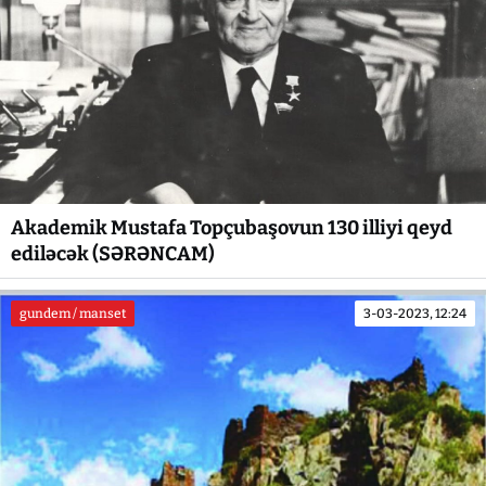
Akademik Mustafa Topçubaşovun 130 illiyi qeyd
ediləcək (SƏRƏNCAM)
gundem / manset
3-03-2023, 12:24