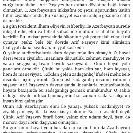
vurğulanmalıdır - Arif Paşayev hər zaman dövlətinə bağlı insan
olmuşdur. O, Azərbaycanın inkişafını öz şəxsi uğurundan üstün
tutan ziyalılardandır. Bu xüsusiyyət isə onu xalqın gözündə daha
da ucaldır.
Bu gün Prezident İlham Əliyevin rəhbərliyi ilə Azərbaycan sürətlə
inkişaf edir, elm və təhsil sahəsində mühüm islahatlar həyata
keçirilir. Bu inkişaf prosesində ölkənin ziyalı potensialı xüsusi rol
oynayır. Məhz belə bir dövrdə Arif Paşayev kimi alimlərin
fəaliyyəti daha böyük əhəmiyyət kəsb edir.
O, yalnız auditoriyalarda dərs deyən müəllim olmayıb. O, həyat
dərsi verən ziyalıdır. İnsanlara dürüstlük, zəhmət, məsuliyyət və
vətən sevgisi aşılayan böyük şəxsiyyətdir. Onun həyat yolu
gənclərə örnəkdir. Çünki bu yolda həm elm var, həm ləyaqət,
həm də mənəviyyat. "Kökdən gələn zadəganlıq" ifadəsi məhz belə
insanlar üçün yaranıb. Çünki əsl zadəganlıq insanın ruhunda
yaşayır. Arif Paşayevin davranışında, insanlarla münasibətində,
həyata baxışında bu zadəganlığı görmək mümkündür. O, sahib
olduğu böyük nüfuza baxmayaraq hər zaman sadə və əlçatan
insan kimi qalmışdır.
Onun adı Azərbaycan elmi ilə yanaşı, yüksək mədəniyyət və
ziyalılıq anlayışı ilə də assosiasiya olunur. Bu isə təsadüfi deyil.
Çünki Arif Paşayev ömrü boyu yalnız elm adamı deyil, həm də
mənəvi dəyərlərin daşıyıcısı olmuşdur.
Bu gün onun həyat yolu barədə danışmaq həm də Azərbaycan