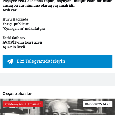
Paşayev red.) ailəsində tapan, böyüyən, inkişaf edən bir insan
ancaq bu cür nümunə olaraq yaşamalı idi...
Ardı var...
Hürü Hacızadə
Yazıçı-publisist
“Qızıl qələm” mükafatçısı
Fərid Səfərov
AVMVİB-nin fəxri üzvü
AJB-nin üzvü
Bizi Telegramda izləyin
Oxşar xəbərlər
gundem / sosial / manset
10-06-2025, 14:23