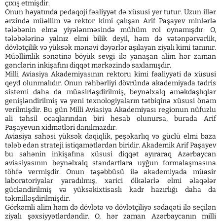
çıxış etmişdir.
Onun həyatında pedaqoji fəaliyyət də xüsusi yer tutur. Uzun illər
ərzində müəllim və rektor kimi çalışan Arif Paşayev minlərlə
tələbənin elmə yiyələnməsində mühüm rol oynamışdır. O,
tələbələrinə yalnız elmi bilik deyil, həm də vətənpərvərlik,
dövlətçilik və yüksək mənəvi dəyərlər aşılayan ziyalı kimi tanınır.
Müəllimlik sənətinə böyük sevgi ilə yanaşan alim hər zaman
gənclərin inkişafını diqqət mərkəzində saxlamışdır.
Milli Aviasiya Akademiyasının rektoru kimi fəaliyyəti də xüsusi
qeyd olunmalıdır. Onun rəhbərliyi dövründə akademiyada tədris
sistemi daha da müasirləşdirilmiş, beynəlxalq əməkdaşlıqlar
genişləndirilmiş və yeni texnologiyaların tətbiqinə xüsusi önəm
verilmişdir. Bu gün Milli Aviasiya Akademiyası regionun nüfuzlu
ali təhsil ocaqlarından biri hesab olunursa, burada Arif
Paşayevun xidmətləri danılmazdır.
Aviasiya sahəsi yüksək dəqiqlik, peşəkarlıq və güclü elmi baza
tələb edən strateji istiqamətlərdən biridir. Akademik Arif Paşayev
bu sahənin inkişafına xüsusi diqqət ayıraraq Azərbaycan
aviasiyasının beynəlxalq standartlara uyğun formalaşmasına
töhfə vermişdir. Onun təşəbbüsü ilə akademiyada müasir
laboratoriyalar yaradılmış, xarici ölkələrlə elmi əlaqələr
gücləndirilmiş və yüksəkixtisaslı kadr hazırlığı daha da
təkmilləşdirilmişdir.
Görkəmli alim həm də dövlətə və dövlətçiliyə sədaqəti ilə seçilən
ziyalı şəxsiyyətlərdəndir. O, hər zaman Azərbaycanın milli