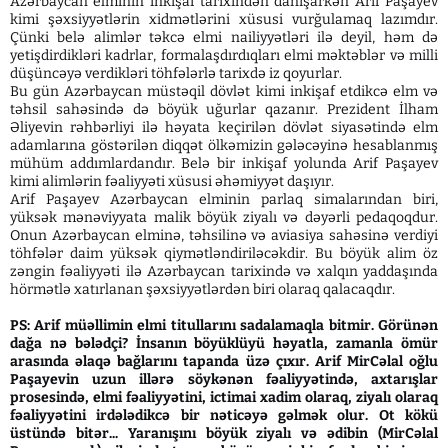
Azərbaycan elminin inkişaf tarixindən danışarkən Arif Paşayev
kimi şəxsiyyətlərin xidmətlərini xüsusi vurğulamaq lazımdır.
Çünki belə alimlər təkcə elmi nailiyyətləri ilə deyil, həm də
yetişdirdikləri kadrlar, formalaşdırdıqları elmi məktəblər və milli
düşüncəyə verdikləri töhfələrlə tarixdə iz qoyurlar.
Bu gün Azərbaycan müstəqil dövlət kimi inkişaf etdikcə elm və
təhsil sahəsində də böyük uğurlar qazanır. Prezident İlham
Əliyevin rəhbərliyi ilə həyata keçirilən dövlət siyasətində elm
adamlarına göstərilən diqqət ölkəmizin gələcəyinə hesablanmış
mühüm addımlardandır. Belə bir inkişaf yolunda Arif Paşayev
kimi alimlərin fəaliyyəti xüsusi əhəmiyyət daşıyır.
Arif Paşayev Azərbaycan elminin parlaq simalarından biri,
yüksək mənəviyyata malik böyük ziyalı və dəyərli pedaqoqdur.
Onun Azərbaycan elminə, təhsilinə və aviasiya sahəsinə verdiyi
töhfələr daim yüksək qiymətləndiriləcəkdir. Bu böyük alim öz
zəngin fəaliyyəti ilə Azərbaycan tarixində və xalqın yaddaşında
hörmətlə xatırlanan şəxsiyyətlərdən biri olaraq qalacaqdır.
PS: Arif müəllimin elmi titullarını sadalamaqla bitmir. Görünən
dağa nə bələdçi? İnsanın böyüklüyü həyatla, zamanla ömür
arasında əlaqə bağlarını tapanda üzə çıxır. Arif MirCəlal oğlu
Paşayevin uzun illərə söykənən fəaliyyətində, axtarışlar
prosesində, elmi fəaliyyətini, ictimai xadim olaraq, ziyalı olaraq
fəaliyyətini irdələdikcə bir nəticəyə gəlmək olur. Ot kökü
üstündə bitər... Yaranışını böyük ziyalı və ədibin (MirCəlal