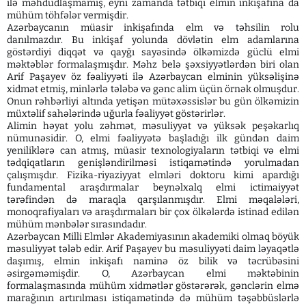
ilə məhdudlaşmamış, eyni zamanda tətbiqi elmin inkişafına da
mühüm töhfələr vermişdir.
Azərbaycanın müasir inkişafında elm və təhsilin rolu
danılmazdır. Bu inkişaf yolunda dövlətin elm adamlarına
göstərdiyi diqqət və qayğı sayəsində ölkəmizdə güclü elmi
məktəblər formalaşmışdır. Məhz belə şəxsiyyətlərdən biri olan
Arif Paşayev öz fəaliyyəti ilə Azərbaycan elminin yüksəlişinə
xidmət etmiş, minlərlə tələbə və gənc alim üçün örnək olmuşdur.
Onun rəhbərliyi altında yetişən mütəxəssislər bu gün ölkəmizin
müxtəlif sahələrində uğurla fəaliyyət göstərirlər.
Alimin həyat yolu zəhmət, məsuliyyət və yüksək peşəkarlıq
nümunəsidir. O, elmi fəaliyyətə başladığı ilk gündən daim
yeniliklərə can atmış, müasir texnologiyaların tətbiqi və elmi
tədqiqatların genişləndirilməsi istiqamətində yorulmadan
çalışmışdır. Fizika-riyaziyyat elmləri doktoru kimi apardığı
fundamental araşdırmalar beynəlxalq elmi ictimaiyyət
tərəfindən də maraqla qarşılanmışdır. Elmi məqalələri,
monoqrafiyaları və araşdırmaları bir çox ölkələrdə istinad edilən
mühüm mənbələr sırasındadır.
Azərbaycan Milli Elmlər Akademiyasının akademiki olmaq böyük
məsuliyyət tələb edir. Arif Paşayev bu məsuliyyəti daim ləyaqətlə
daşımış, elmin inkişafı naminə öz bilik və təcrübəsini
əsirgəməmişdir. O, Azərbaycan elmi məktəbinin
formalaşmasında mühüm xidmətlər göstərərək, gənclərin elmə
marağının artırılması istiqamətində də mühüm təşəbbüslərlə