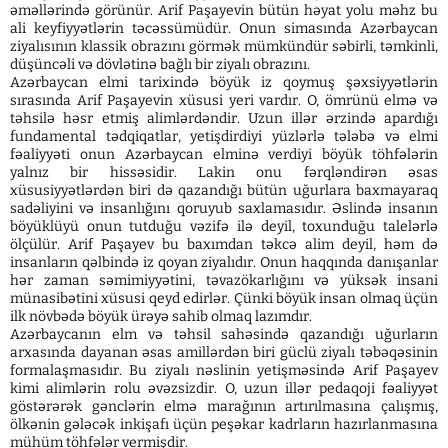
əməllərində görünür. Arif Paşayevin bütün həyat yolu məhz bu
ali keyfiyyətlərin təcəssümüdür. Onun simasında Azərbaycan
ziyalısının klassik obrazını görmək mümkündür səbirli, təmkinli,
düşüncəli və dövlətinə bağlı bir ziyalı obrazını.
Azərbaycan elmi tarixində böyük iz qoymuş şəxsiyyətlərin
sırasında Arif Paşayevin xüsusi yeri vardır. O, ömrünü elmə və
təhsilə həsr etmiş alimlərdəndir. Uzun illər ərzində apardığı
fundamental tədqiqatlar, yetişdirdiyi yüzlərlə tələbə və elmi
fəaliyyəti onun Azərbaycan elminə verdiyi böyük töhfələrin
yalnız bir hissəsidir. Lakin onu fərqləndirən əsas
xüsusiyyətlərdən biri də qazandığı bütün uğurlara baxmayaraq
sadəliyini və insanlığını qoruyub saxlamasıdır. Əslində insanın
böyüklüyü onun tutduğu vəzifə ilə deyil, toxunduğu talelərlə
ölçülür. Arif Paşayev bu baxımdan təkcə alim deyil, həm də
insanların qəlbində iz qoyan ziyalıdır. Onun haqqında danışanlar
hər zaman səmimiyyətini, təvazökarlığını və yüksək insani
münasibətini xüsusi qeyd edirlər. Çünki böyük insan olmaq üçün
ilk növbədə böyük ürəyə sahib olmaq lazımdır.
Azərbaycanın elm və təhsil sahəsində qazandığı uğurların
arxasında dayanan əsas amillərdən biri güclü ziyalı təbəqəsinin
formalaşmasıdır. Bu ziyalı nəslinin yetişməsində Arif Paşayev
kimi alimlərin rolu əvəzsizdir. O, uzun illər pedaqoji fəaliyyət
göstərərək gənclərin elmə marağının artırılmasına çalışmış,
ölkənin gələcək inkişafı üçün peşəkar kadrların hazırlanmasına
mühüm töhfələr vermişdir.