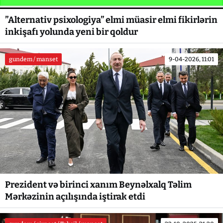
”Alternativ psixologiya” elmi müasir elmi fikirlərin
inkişafı yolunda yeni bir qoldur
gundem / manset
9-04-2026, 11:01
Prezident və birinci xanım Beynəlxalq Təlim
Mərkəzinin açılışında iştirak etdi