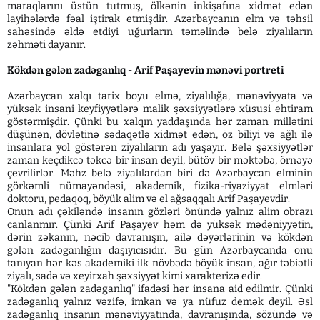
maraqlarını üstün tutmuş, ölkənin inkişafına xidmət edən
layihələrdə fəal iştirak etmişdir. Azərbaycanın elm və təhsil
sahəsində əldə etdiyi uğurların təməlində belə ziyalıların
zəhməti dayanır.
Kökdən gələn zadəganlıq - Arif Paşayevin mənəvi portreti
Azərbaycan xalqı tarix boyu elmə, ziyalılığa, mənəviyyata və
yüksək insani keyfiyyətlərə malik şəxsiyyətlərə xüsusi ehtiram
göstərmişdir. Çünki bu xalqın yaddaşında hər zaman millətini
düşünən, dövlətinə sədaqətlə xidmət edən, öz biliyi və ağlı ilə
insanlara yol göstərən ziyalıların adı yaşayır. Belə şəxsiyyətlər
zaman keçdikcə təkcə bir insan deyil, bütöv bir məktəbə, örnəyə
çevrilirlər. Məhz belə ziyalılardan biri də Azərbaycan elminin
görkəmli nümayəndəsi, akademik, fizika-riyaziyyat elmləri
doktoru, pedaqoq, böyük alim və el ağsaqqalı Arif Paşayevdir.
Onun adı çəkiləndə insanın gözləri önündə yalnız alim obrazı
canlanmır. Çünki Arif Paşayev həm də yüksək mədəniyyətin,
dərin zəkanın, nəcib davranışın, ailə dəyərlərinin və kökdən
gələn zadəganlığın daşıyıcısıdır. Bu gün Azərbaycanda onu
tanıyan hər kəs akademiki ilk növbədə böyük insan, ağır təbiətli
ziyalı, sadə və xeyirxah şəxsiyyət kimi xarakterizə edir.
"Kökdən gələn zadəganlıq" ifadəsi hər insana aid edilmir. Çünki
zadəganlıq yalnız vəzifə, imkan və ya nüfuz demək deyil. Əsl
zadəganlıq insanın mənəviyyatında, davranışında, sözündə və