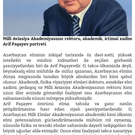
Milli Aviasiya Akademiyasının rektoru, akademik, ictimai xadim
Arif Paşayev portreti
Azərbaycan elminin inkişaf tarixində öz dəst-xətti, yüksək
intellekti və misilsiz xidmətləri ilə seçilən görkəmli
şəxsiyyətlərdən biri də Arif Paşayevdir. O, təkcə ölkəmizdə deyil,
beynəlxalq elmi mühitdə də nüfuz qazanan, Azərbaycan elmini
dünya miqyasında tanıdan böyük alimlərdən biri kimi qəbul
olunur. Akademik, fizika-riyaziyyat elmləri doktoru, əməkdar elm
xadimi, pedaqoq və Milli Aviasiya Akademiyasının rektoru kimi
uzun illər ərzində göstərdiyi fəaliyyət onu Azərbaycanın elm
salnaməsində xüsusi mövqeyə yüksəltmişdir.
Arif Paşayev ömrünü elmə, təhsilə və gənc nəslin
yetişdirilməsinə həsr edən ziyalı şəxsiyyətlərdəndir. O,
Azərbaycan Milli Elmlər Akademiyasının akademiki kimi ölkənin
elmi potensialının gücləndirilməsində mühüm rol oynamış,
xüsusilə fizika və texniki elmlər sahəsində dəyərli tədqiqatları ilə
böyük uğurlar əldə etmişdir. Onun elmi fəaliyyəti təkcə nəzəriyyə