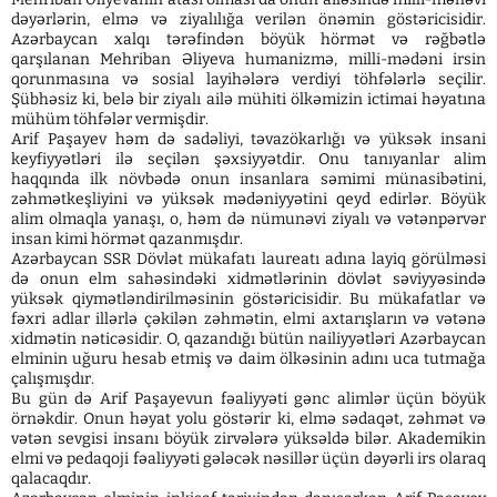
dəyərlərin, elmə və ziyalılığa verilən önəmin göstəricisidir.
Azərbaycan xalqı tərəfindən böyük hörmət və rəğbətlə
qarşılanan Mehriban Əliyeva humanizmə, milli-mədəni irsin
qorunmasına və sosial layihələrə verdiyi töhfələrlə seçilir.
Şübhəsiz ki, belə bir ziyalı ailə mühiti ölkəmizin ictimai həyatına
mühüm töhfələr vermişdir.
Arif Paşayev həm də sadəliyi, təvazökarlığı və yüksək insani
keyfiyyətləri ilə seçilən şəxsiyyətdir. Onu tanıyanlar alim
haqqında ilk növbədə onun insanlara səmimi münasibətini,
zəhmətkeşliyini və yüksək mədəniyyətini qeyd edirlər. Böyük
alim olmaqla yanaşı, o, həm də nümunəvi ziyalı və vətənpərvər
insan kimi hörmət qazanmışdır.
Azərbaycan SSR Dövlət mükafatı laureatı adına layiq görülməsi
də onun elm sahəsindəki xidmətlərinin dövlət səviyyəsində
yüksək qiymətləndirilməsinin göstəricisidir. Bu mükafatlar və
fəxri adlar illərlə çəkilən zəhmətin, elmi axtarışların və vətənə
xidmətin nəticəsidir. O, qazandığı bütün nailiyyətləri Azərbaycan
elminin uğuru hesab etmiş və daim ölkəsinin adını uca tutmağa
çalışmışdır.
Bu gün də Arif Paşayevun fəaliyyəti gənc alimlər üçün böyük
örnəkdir. Onun həyat yolu göstərir ki, elmə sədaqət, zəhmət və
vətən sevgisi insanı böyük zirvələrə yüksəldə bilər. Akademikin
elmi və pedaqoji fəaliyyəti gələcək nəsillər üçün dəyərli irs olaraq
qalacaqdır.