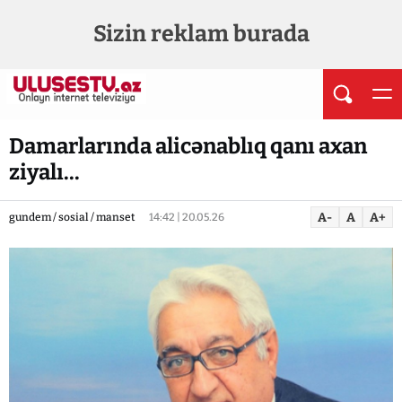
Sizin reklam burada
Damarlarında alicənablıq qanı axan
ziyalı...
A-
A
A+
gundem / sosial / manset
14:42 | 20.05.26