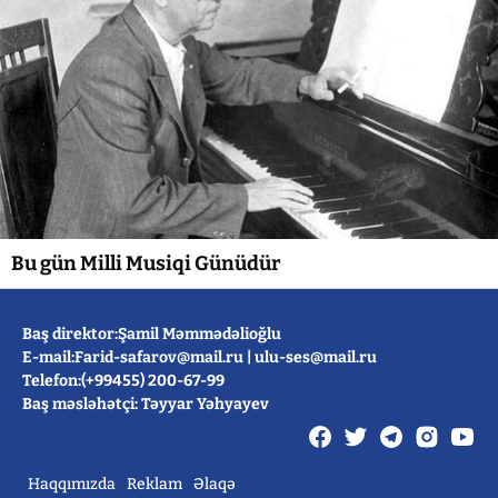
Bu gün Milli Musiqi Günüdür
Baş direktor:Şamil Məmmədəlioğlu
E-mail:
Farid-safarov@mail.ru
|
ulu-ses@mail.ru
Telefon:(+99455) 200-67-99
Baş məsləhətçi: Təyyar Yəhyayev
Haqqımızda
Reklam
Əlaqə