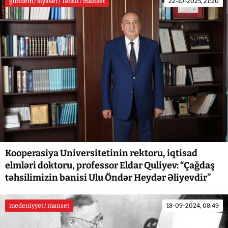
gundem / siyaset / Təhsil / manset
22-10-2025, 21:20
Kooperasiya Universitetinin rektoru, iqtisad
elmləri doktoru, professor Eldar Quliyev: “Çağdaş
təhsilimizin banisi Ulu Öndər Heydər Əliyevdir”
medeniyyet / manset
18-09-2024, 08:49