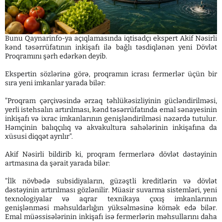
Bunu Qaynarinfo-ya açıqlamasında iqtisadçı ekspert Akif Nəsirli
kənd təsərrüfatının inkişafı ilə bağlı təsdiqlənən yeni Dövlət
Proqramını şərh edərkən deyib.
Ekspertin sözlərinə görə, proqramın icrası fermerlər üçün bir
sıra yeni imkanlar yarada bilər:
"Proqram çərçivəsində ərzaq təhlükəsizliyinin gücləndirilməsi,
yerli istehsalın artırılması, kənd təsərrüfatında emal sənayesinin
inkişafı və ixrac imkanlarının genişləndirilməsi nəzərdə tutulur.
Həmçinin balıqçılıq və akvakultura sahələrinin inkişafına da
xüsusi diqqət ayrılır".
Akif Nəsirli bildirib ki, proqram fermerlərə dövlət dəstəyinin
artmasına da şərait yarada bilər:
"İlk növbədə subsidiyaların, güzəştli kreditlərin və dövlət
dəstəyinin artırılması gözlənilir. Müasir suvarma sistemləri, yeni
texnologiyalar və aqrar texnikaya çıxış imkanlarının
genişlənməsi məhsuldarlığın yüksəlməsinə kömək edə bilər.
Emal müəssisələrinin inkişafı isə fermerlərin məhsullarını daha