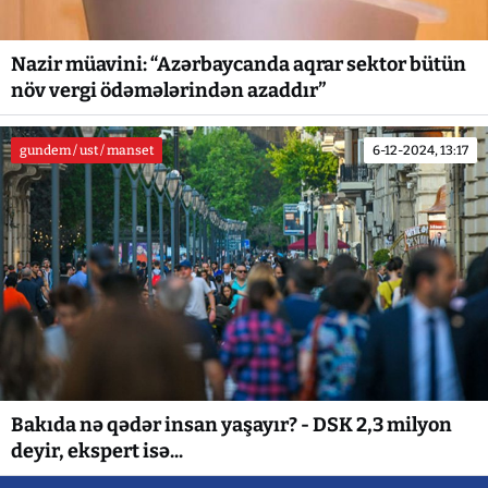
Nazir müavini: “Azərbaycanda aqrar sektor bütün
növ vergi ödəmələrindən azaddır”
gundem / ust / manset
6-12-2024, 13:17
Bakıda nə qədər insan yaşayır? - DSK 2,3 milyon
deyir, ekspert isə...