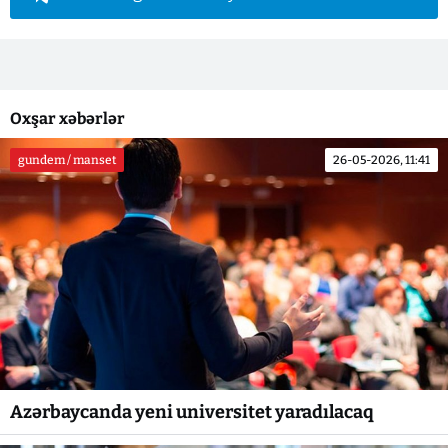
Oxşar xəbərlər
gundem / manset
26-05-2026, 11:41
Azərbaycanda yeni universitet yaradılacaq