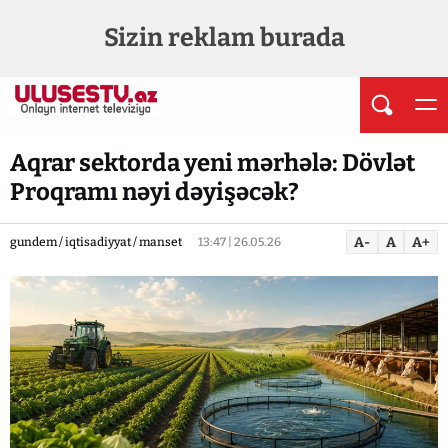
Sizin reklam burada
Aqrar sektorda yeni mərhələ: Dövlət
Proqramı nəyi dəyişəcək?
A-
A
A+
gundem / iqtisadiyyat / manset
13:47 | 26.05.26