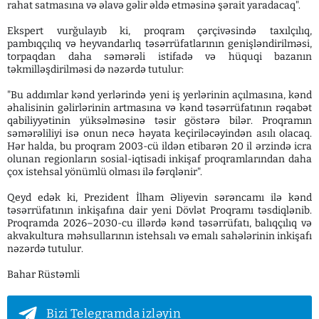
rahat satmasına və əlavə gəlir əldə etməsinə şərait yaradacaq".
Ekspert vurğulayıb ki, proqram çərçivəsində taxılçılıq,
pambıqçılıq və heyvandarlıq təsərrüfatlarının genişləndirilməsi,
torpaqdan daha səmərəli istifadə və hüquqi bazanın
təkmilləşdirilməsi də nəzərdə tutulur:
"Bu addımlar kənd yerlərində yeni iş yerlərinin açılmasına, kənd
əhalisinin gəlirlərinin artmasına və kənd təsərrüfatının rəqabət
qabiliyyətinin yüksəlməsinə təsir göstərə bilər. Proqramın
səmərəliliyi isə onun necə həyata keçiriləcəyindən asılı olacaq.
Hər halda, bu proqram 2003-cü ildən etibarən 20 il ərzində icra
olunan regionların sosial-iqtisadi inkişaf proqramlarından daha
çox istehsal yönümlü olması ilə fərqlənir".
Qeyd edək ki, Prezident İlham Əliyevin sərəncamı ilə kənd
təsərrüfatının inkişafına dair yeni Dövlət Proqramı təsdiqlənib.
Proqramda 2026–2030-cu illərdə kənd təsərrüfatı, balıqçılıq və
akvakultura məhsullarının istehsalı və emalı sahələrinin inkişafı
nəzərdə tutulur.
Bahar Rüstəmli
Bizi Telegramda izləyin