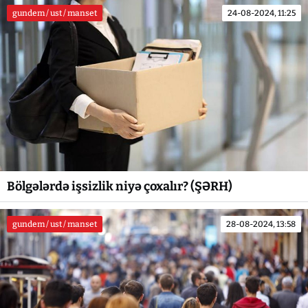
gundem / ust / manset
24-08-2024, 11:25
Bölgələrdə işsizlik niyə çoxalır? (ŞƏRH)
gundem / ust / manset
28-08-2024, 13:58