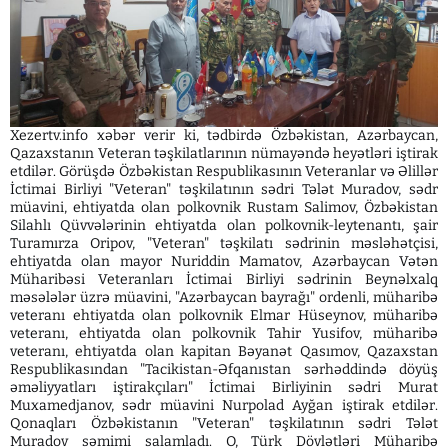
Xezertv.info xəbər verir ki, tədbirdə Özbəkistan, Azərbaycan,
Qazaxstanın Veteran təşkilatlarının nümayəndə heyətləri iştirak
etdilər. Görüşdə Özbəkistan Respublikasının Veteranlar və Əlillər
İctimai Birliyi "Veteran" təşkilatının sədri Tələt Muradov, sədr
müavini, ehtiyatda olan polkovnik Rustam Salimov, Özbəkistan
Silahlı Qüvvələrinin ehtiyatda olan polkovnik-leytenantı, şair
Turamırza Oripov, "Veteran" təşkilatı sədrinin məsləhətçisi,
ehtiyatda olan mayor Nuriddin Mamatov, Azərbaycan Vətən
Müharibəsi Veteranları İctimai Birliyi sədrinin Beynəlxalq
məsələlər üzrə müavini, "Azərbaycan bayrağı" ordenli, müharibə
veteranı ehtiyatda olan polkovnik Elmar Hüseynov, müharibə
veteranı, ehtiyatda olan polkovnik Tahir Yusifov, müharibə
veteranı, ehtiyatda olan kapitan Bəyanət Qasımov, Qazaxstan
Respublikasından "Tacikistan-Əfqanıstan sərhəddində döyüş
əməliyyatları iştirakçıları" İctimai Birliyinin sədri Murat
Muxamedjanov, sədr müavini Nurpolad Ayğan iştirak etdilər.
Qonaqları Özbəkistanın "Veteran" təşkilatının sədri Tələt
Muradov səmimi salamladı. O, Türk Dövlətləri Müharibə