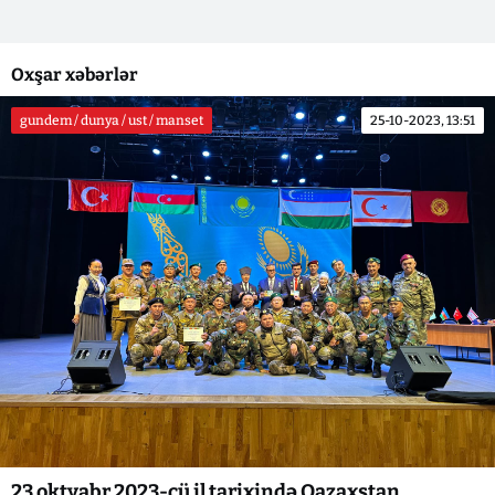
Oxşar xəbərlər
gundem / dunya / ust / manset
25-10-2023, 13:51
23 oktyabr 2023-cü il tarixində Qazaxstan