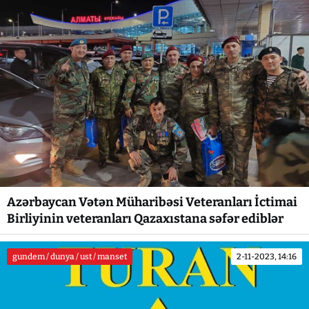
Azərbaycan Vətən Müharibəsi Veteranları İctimai
Birliyinin veteranları Qazaxıstana səfər ediblər
gundem / dunya / ust / manset
2-11-2023, 14:16