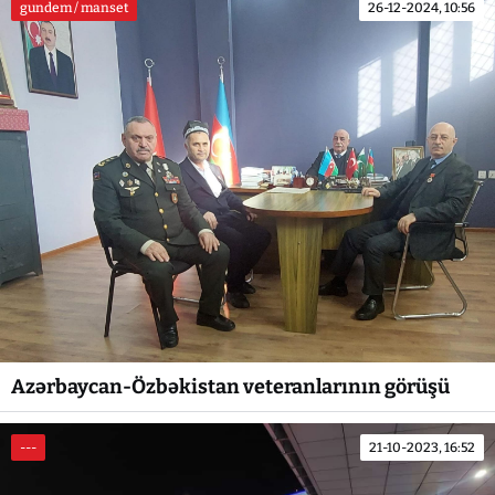
gundem / manset
26-12-2024, 10:56
Azərbaycan-Özbəkistan veteranlarının görüşü
---
21-10-2023, 16:52