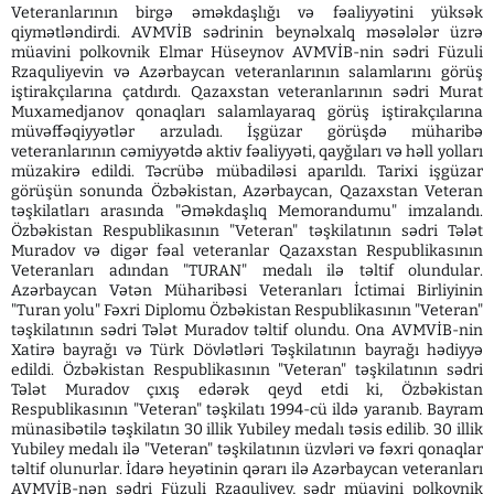
Veteranlarının birgə əməkdaşlığı və fəaliyyətini yüksək
qiymətləndirdi. AVMVİB sədrinin beynəlxalq məsələlər üzrə
müavini polkovnik Elmar Hüseynov AVMVİB-nin sədri Füzuli
Rzaquliyevin və Azərbaycan veteranlarının salamlarını görüş
iştirakçılarına çatdırdı. Qazaxstan veteranlarının sədri Murat
Muxamedjanov qonaqları salamlayaraq görüş iştirakçılarına
müvəffəqiyyətlər arzuladı. İşgüzar görüşdə müharibə
veteranlarının cəmiyyətdə aktiv fəaliyyəti, qayğıları və həll yolları
müzakirə edildi. Təcrübə mübadiləsi aparıldı. Tarixi işgüzar
görüşün sonunda Özbəkistan, Azərbaycan, Qazaxstan Veteran
təşkilatları arasında "Əməkdaşlıq Memorandumu" imzalandı.
Özbəkistan Respublikasının "Veteran" təşkilatının sədri Tələt
Muradov və digər fəal veteranlar Qazaxstan Respublikasının
Veteranları adından "TURAN" medalı ilə təltif olundular.
Azərbaycan Vətən Müharibəsi Veteranları İctimai Birliyinin
"Turan yolu" Fəxri Diplomu Özbəkistan Respublikasının "Veteran"
təşkilatının sədri Tələt Muradov təltif olundu. Ona AVMVİB-nin
Xatirə bayrağı və Türk Dövlətləri Təşkilatının bayrağı hədiyyə
edildi. Özbəkistan Respublikasının "Veteran" təşkilatının sədri
Tələt Muradov çıxış edərək qeyd etdi ki, Özbəkistan
Respublikasının "Veteran" təşkilatı 1994-cü ildə yaranıb. Bayram
münasibətilə təşkilatın 30 illik Yubiley medalı təsis edilib. 30 illik
Yubiley medalı ilə "Veteran" təşkilatının üzvləri və fəxri qonaqlar
təltif olunurlar. İdarə heyətinin qərarı ilə Azərbaycan veteranları
AVMVİB-nən sədri Füzuli Rzaquliyev, sədr müavini polkovnik