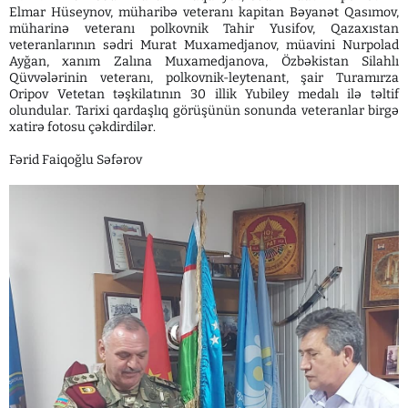
Elmar Hüseynov, müharibə veteranı kapitan Bəyanət Qasımov,
müharinə veteranı polkovnik Tahir Yusifov, Qazaxıstan
veteranlarının sədri Murat Muxamedjanov, müavini Nurpolad
Ayğan, xanım Zalına Muxamedjanova, Özbəkistan Silahlı
Qüvvələrinin veteranı, polkovnik-leytenant, şair Turamırza
Oripov Vetetan təşkilatının 30 illik Yubiley medalı ilə təltif
olundular. Tarixi qardaşlıq görüşünün sonunda veteranlar birgə
xatirə fotosu çəkdirdilər.
Fərid Faiqoğlu Səfərov