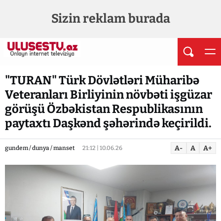
Sizin reklam burada
"TURAN" Türk Dövlətləri Müharibə
Veteranları Birliyinin növbəti işgüzar
görüşü Özbəkistan Respublikasının
paytaxtı Daşkənd şəhərində keçirildi.
A-
A
A+
gundem / dunya / manset
21:12 | 10.06.26