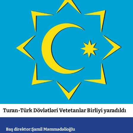
Turan-Türk Dövlətləri Vetetanlar Birliyi yaradıldı
Baş direktor:Şamil Məmmədəlioğlu