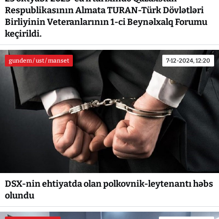
Respublikasının Almata TURAN-Türk Dövlətləri
Birliyinin Veteranlarının 1-ci Beynəlxalq Forumu
keçirildi.
gundem / ust / manset
7-12-2024, 12:20
DSX-nin ehtiyatda olan polkovnik-leytenantı həbs
olundu