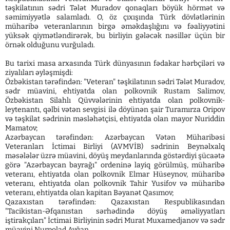
təşkilatının sədri Tələt Muradov qonaqları böyük hörmət və
səmimiyyətlə salamladı. O, öz çıxışında Türk dövlətlərinin
müharibə veteranlarının birgə əməkdaşlığını və fəaliyyətini
yüksək qiymətləndirərək, bu birliyin gələcək nəsillər üçün bir
örnək olduğunu vurğuladı.
Bu tarixi masa arxasında Türk dünyasının fədakar hərbçiləri və
ziyalıları əyləşmişdi:
Özbəkistan tərəfindən: "Veteran" təşkilatının sədri Tələt Muradov,
sədr müavini, ehtiyatda olan polkovnik Rustam Salimov,
Özbəkistan Silahlı Qüvvələrinin ehtiyatda olan polkovnik-
leytenantı, qəlbi vətən sevgisi ilə döyünən şair Turamırza Oripov
və təşkilat sədrinin məsləhətçisi, ehtiyatda olan mayor Nuriddin
Mamatov;
Azərbaycan tərəfindən: Azərbaycan Vətən Müharibəsi
Veteranları İctimai Birliyi (AVMVİB) sədrinin Beynəlxalq
məsələlər üzrə müavini, döyüş meydanlarında göstərdiyi şücaətə
görə "Azərbaycan bayrağı" ordeninə layiq görülmüş, müharibə
veteranı, ehtiyatda olan polkovnik Elmar Hüseynov, müharibə
veteranı, ehtiyatda olan polkovnik Tahir Yusifov və müharibə
veteranı, ehtiyatda olan kapitan Bəyanət Qasımov;
Qazaxıstan tərəfindən: Qazaxıstan Respublikasından
"Tacikistan-Əfqanıstan sərhədində döyüş əməliyyatları
iştirakçıları" İctimai Birliyinin sədri Murat Muxamedjanov və sədr
müavini Nurpolad Ayğan.