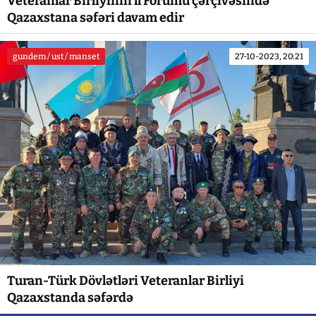
Veteranlar Birliyinin ll Forumu çərçivəsində
Qazaxstana səfəri davam edir
gundem / ust / manset
27-10-2023, 20:21
Turan-Türk Dövlətləri Veteranlar Birliyi
Qazaxstanda səfərdə