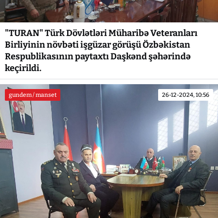
"TURAN" Türk Dövlətləri Müharibə Veteranları
Birliyinin növbəti işgüzar görüşü Özbəkistan
Respublikasının paytaxtı Daşkənd şəhərində
keçirildi.
gundem / manset
26-12-2024, 10:56