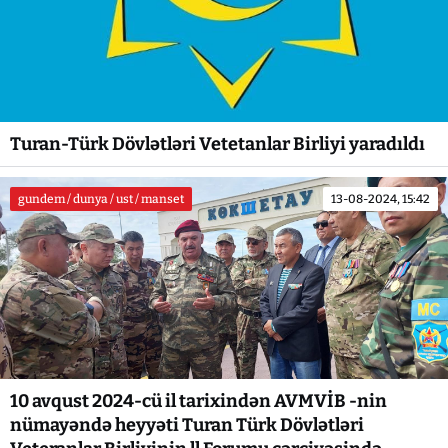
Turan-Türk Dövlətləri Vetetanlar Birliyi yaradıldı
gundem / dunya / ust / manset
13-08-2024, 15:42
10 avqust 2024-cü il tarixindən AVMVİB -nin
nümayəndə heyyəti Turan Türk Dövlətləri