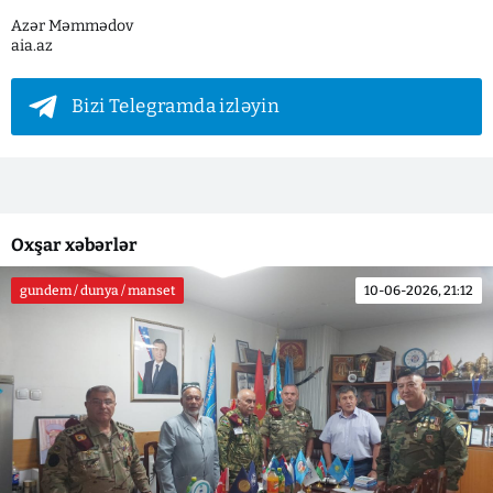
Azər Məmmədov
aia.az
Bizi Telegramda izləyin
Oxşar xəbərlər
gundem / dunya / manset
10-06-2026, 21:12