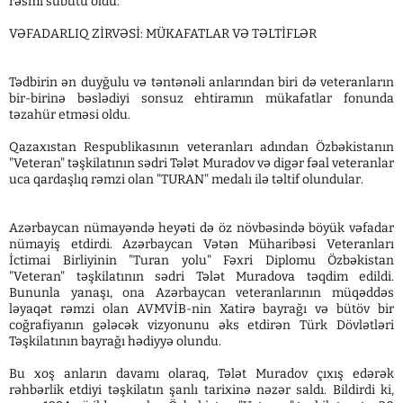
rəsmi sübutu oldu.
VƏFADARLIQ ZİRVƏSİ: MÜKAFATLAR VƏ TƏLTİFLƏR
Tədbirin ən duyğulu və təntənəli anlarından biri də veteranların
bir-birinə bəslədiyi sonsuz ehtiramın mükafatlar fonunda
təzahür etməsi oldu.
Qazaxıstan Respublikasının veteranları adından Özbəkistanın
"Veteran" təşkilatının sədri Tələt Muradov və digər fəal veteranlar
uca qardaşlıq rəmzi olan "TURAN" medalı ilə təltif olundular.
Azərbaycan nümayəndə heyəti də öz növbəsində böyük vəfadar
nümayiş etdirdi. Azərbaycan Vətən Müharibəsi Veteranları
İctimai Birliyinin "Turan yolu" Fəxri Diplomu Özbəkistan
"Veteran" təşkilatının sədri Tələt Muradova təqdim edildi.
Bununla yanaşı, ona Azərbaycan veteranlarının müqəddəs
ləyaqət rəmzi olan AVMVİB-nin Xatirə bayrağı və bütöv bir
coğrafiyanın gələcək vizyonunu əks etdirən Türk Dövlətləri
Təşkilatının bayrağı hədiyyə olundu.
Bu xoş anların davamı olaraq, Tələt Muradov çıxış edərək
rəhbərlik etdiyi təşkilatın şanlı tarixinə nəzər saldı. Bildirdi ki,