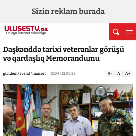
Sizin reklam burada
Daşkənddə tarixi veteranlar görüşü
və qardaşlıq Memorandumu
A-
A
A+
gundem / sosial / manset
13:04 | 12.06.26