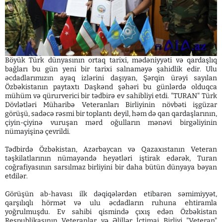
Böyük Türk dünyasının ortaq tarixi, mədəniyyəti və qardaşlıq
bağları bu gün yeni bir tarixi salnaməyə şahidlik edir. Ulu
əcdadlarımızın ayaq izlərini daşıyan, Şərqin ürəyi sayılan
Özbəkistanın paytaxtı Daşkənd şəhəri bu günlərdə olduqca
mühüm və qürurverici bir tədbirə ev sahibliyi etdi. "TURAN" Türk
Dövlətləri Müharibə Veteranları Birliyinin növbəti işgüzar
görüşü, sadəcə rəsmi bir toplantı deyil, həm də qan qardaşlarının,
çiyin-çiyinə vuruşan mərd oğulların mənəvi birgəliyinin
nümayişinə çevrildi.
Tədbirdə Özbəkistan, Azərbaycan və Qazaxıstanın Veteran
təşkilatlarının nümayəndə heyətləri iştirak edərək, Turan
coğrafiyasının sarsılmaz birliyini bir daha bütün dünyaya bəyan
etdilər.
Görüşün ab-havası ilk dəqiqələrdən etibarən səmimiyyət,
qarşılıqlı hörmət və ulu əcdadların ruhuna ehtiramla
yoğrulmuşdu. Ev sahibi qismində çıxış edən Özbəkistan
Respublikasının Veteranlar və Əlillər İctimai Birliyi "Veteran"