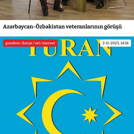
Azərbaycan-Özbəkistan veteranlarının görüşü
gundem / dunya / ust / manset
2-11-2023, 14:16