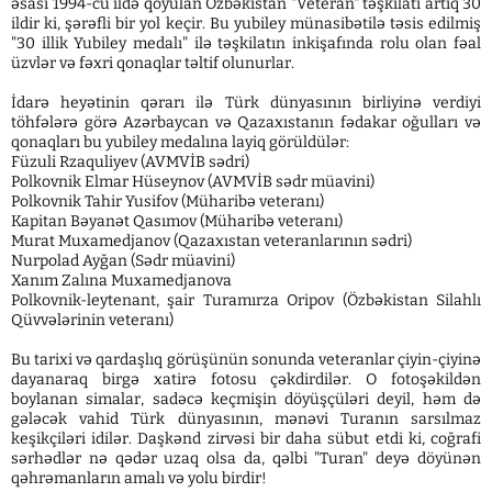
əsası 1994-cü ildə qoyulan Özbəkistan "Veteran" təşkilatı artıq 30
ildir ki, şərəfli bir yol keçir. Bu yubiley münasibətilə təsis edilmiş
"30 illik Yubiley medalı" ilə təşkilatın inkişafında rolu olan fəal
üzvlər və fəxri qonaqlar təltif olunurlar.
İdarə heyətinin qərarı ilə Türk dünyasının birliyinə verdiyi
töhfələrə görə Azərbaycan və Qazaxıstanın fədakar oğulları və
qonaqları bu yubiley medalına layiq görüldülər:
Füzuli Rzaquliyev (AVMVİB sədri)
Polkovnik Elmar Hüseynov (AVMVİB sədr müavini)
Polkovnik Tahir Yusifov (Müharibə veteranı)
Kapitan Bəyanət Qasımov (Müharibə veteranı)
Murat Muxamedjanov (Qazaxıstan veteranlarının sədri)
Nurpolad Ayğan (Sədr müavini)
Xanım Zalına Muxamedjanova
Polkovnik-leytenant, şair Turamırza Oripov (Özbəkistan Silahlı
Qüvvələrinin veteranı)
Bu tarixi və qardaşlıq görüşünün sonunda veteranlar çiyin-çiyinə
dayanaraq birgə xatirə fotosu çəkdirdilər. O fotoşəkildən
boylanan simalar, sadəcə keçmişin döyüşçüləri deyil, həm də
gələcək vahid Türk dünyasının, mənəvi Turanın sarsılmaz
keşikçiləri idilər. Daşkənd zirvəsi bir daha sübut etdi ki, coğrafi
sərhədlər nə qədər uzaq olsa da, qəlbi "Turan" deyə döyünən
qəhrəmanların amalı və yolu birdir!