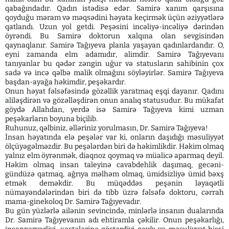
qabağındadır. Qadın istədisə edər. Samirə xanım qarşısına
qoyduğu məram və məqsədini həyata keçirmək üçün əziyyətlərə
qatlandı. Uzun yol getdi. Peşəsini incəliyə-incəliyə dərindən
öyrəndi. Bu Samirə doktorun xalqına olan sevgisindən
qaynaqlanır. Samirə Tağıyeva planla yaşayan qadınlardandır. O,
eyni zamanda elm adamıdır, alimdir. Samirə Tağıyevanı
tanıyanlar bu qədər zəngin uğur və statusların sahibinin çox
sadə və incə qəlbə malik olmağını söyləyirlər. Samirə Tağıyeva
başdan-ayağa həkimdir, peşəkardır.
Onun həyat fəlsəfəsində gözəllik yaratmaq eşqi dayanır. Qadını
aliləşdirən və gözəlləşdirən onun analıq statusudur. Bu mükafat
göydə Allahdan, yerdə isə Samirə Tağıyeva kimi uzman
peşəkarların boyuna biçilib.
Ruhunuz, qəlbiniz, əlləriniz yorulmasın, Dr. Samirə Tağıyeva!
İnsan həyatında elə peşələr var ki, onların daşıdığı məsuliyyət
ölçüyəgəlməzdir. Bu peşələrdən biri də həkimlikdir. Həkim olmaq
yalnız elm öyrənmək, diaqnoz qoymaq və müalicə aparmaq deyil.
Həkim olmaq insan taleyinə cavabdehlik daşımaq, gecəni-
gündüzə qatmaq, ağrıya məlhəm olmaq, ümidsizliyə ümid bəxş
etmək deməkdir. Bu müqəddəs peşənin ləyaqətli
nümayəndələrindən biri də tibb üzrə fəlsəfə doktoru, cərrah
mama-ginekoloq Dr. Samirə Tağıyevadır.
Bu gün yüzlərlə ailənin sevincində, minlərlə insanın dualarında
Dr. Samirə Tağıyevanın adı ehtiramla çəkilir. Onun peşəkarlığı,