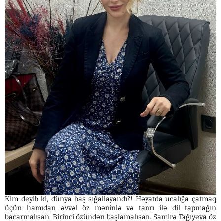
Kim deyib ki, dünya baş sığallayandı?! Həyatda ucalığa çatmaq
üçün hamıdan əvvəl öz məninlə və tanrı ilə dil tapmağın
bacarmalısan. Birinci özündən başlamalısan. Samirə Tağıyeva öz