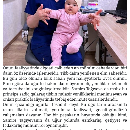
Onun fəaliyyətində diqqəti cəlb edən ən mühüm cəhətlərdən biri
daim öz üzərində işləməsidir. Tibb daim yenilənən elm sahəsidir.
Bu gün əldə olunan bilik sabah yeni nailiyyətlərlə əvəz olunur.
Buna görə də uğurlu həkim daim öyrənməli, yenilikləri izləməli
və təcrübəsini zənginləşdirməlidir. Samirə Tağıyeva da məhz bu
prinsipə sadiq qalaraq tibbin müasir yeniliklərini mənimsəyən və
onları praktik fəaliyyətində tətbiq edən mütəxəssislərdəndir.
Onun qazandığı uğurlar təsadüfi deyil. Bu uğurların arxasında
uzun illərin zəhməti, yorulmaz fəaliyyəti, gecəli-gündüzlü
çalışmaları dayanır. Hər bir peşəkarın həyatında olduğu kimi,
Samirə Tağıyevanın da uğur yolunda əzmkarlıq, qətiyyət və
fədakarlıq mühüm rol oynamışdır.