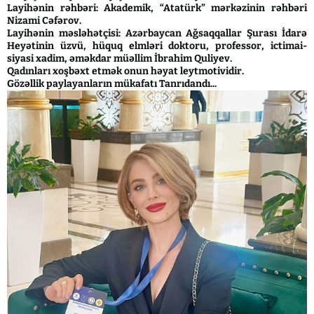
Layihənin rəhbəri: Akademik, “Atatürk” mərkəzinin rəhbəri
Nizami Cəfərov.
Layihənin məsləhətçisi: Azərbaycan Ağsaqqallar Şurası İdarə
Heyətinin üzvü, hüquq elmləri doktoru, professor, ictimai-
siyasi xadim, əməkdar müəllim İbrahim Quliyev.
Qadınları xoşbəxt etmək onun həyat leytmotividir.
Gözəllik paylayanların mükafatı Tanrıdandı...