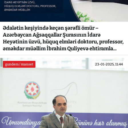
Ədalətin keşiyində keçən şərəfli ömür –
Azərbaycan Ağsaqqallar Şurasının İdarə
Heyətinin üzvü, hüquq elmləri doktoru, professor,
əməkdar müəllim İbrahim Quliyevə ehtiramla...
gundem / manset
23-01-2025, 11:44