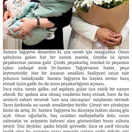
Samirə Tağıyeva deyərdim ki, çox savab işlə məşğuldur. Onun
qəbuluna gələn hər bir xanım inamla, ümidlə öz işinin
peşəkarının yanına gəlir. Çünki, peşəkarlıq, istedad öz peşəsinə
içilən sədaqət andı Dr.Samirə Tağıyevanın həyat, peşə
leytmotividir. Hər bir insanın əməlləri, fəaliyyəri onun tale
yolunun bələdçisidir. Samirə Tağıyeva bu həyata sevinc bəxş
etmək üçün gəlib, bu da onun peşəkarlığının açması...
İncə ruha, təmiz qəlbə, saf əqidəyə, gülər üzə sahib bir xanım
əfəndi. Bir qadına ana olmaq səadətini bəxş etmək, həm də bu
sevincli xəbəri verərək “sən ana olacaqsan” müjdəsini vermək
Tanrı dərkində ən savab əməllərdən biridir. Çörəyi ver çörəkçiyə
birini də artıq. Dr. Samirə Tağıyeva bu dünyaya həkim olaraq göz
açıb. Onun uğurlarla, baş ucaldan nailiyyətlərlə dolu, uzun
zəhmətin və əziyyətin bəhrəsi olan göstəriciləri bunu sübuta
yetirir. Düz deyirlər, qadın böyük qüvvədir. İncə və zərif vücuda
malik olan bu xanımın yaxşı mənada nələrə qadir olduğu göz