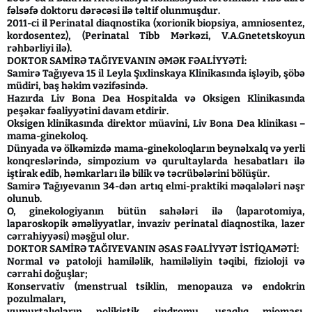
fəlsəfə doktoru dərəcəsi ilə təltif olunmuşdur.
2011-ci il Perinatal diaqnostika (xorionik biopsiya, amniosentez,
kordosentez), (Perinatal Tibb Mərkəzi, V.A.Gnetetskoyun
rəhbərliyi ilə).
DOKTOR SAMİRƏ TAĞIYEVANIN ƏMƏK FƏALİYYƏTİ:
Samirə Tağıyeva 15 il Leyla Şıxlinskaya Klinikasında işləyib, şöbə
müdiri, baş həkim vəzifəsində.
Hazırda Liv Bona Dea Hospitalda və Oksigen Klinikasında
peşəkar fəaliyyətini davam etdirir.
Oksigen klinikasında direktor müavini, Liv Bona Dea klinikası –
mama-ginekoloq.
Dünyada və ölkəmizdə mama-ginekoloqların beynəlxalq və yerli
konqreslərində, simpozium və qurultaylarda hesabatları ilə
iştirak edib, həmkarları ilə bilik və təcrübələrini bölüşür.
Samirə Tağıyevanın 34-dən artıq elmi-praktiki məqalələri nəşr
olunub.
O, ginekologiyanın bütün sahələri ilə (laparotomiya,
laparoskopik əməliyyatlar, invaziv perinatal diaqnostika, lazer
cərrahiyyəsi) məşğul olur.
DOKTOR SAMİRƏ TAĞIYEVANIN ƏSAS FƏALİYYƏT İSTİQAMƏTİ:
Normal və patoloji hamiləlik, hamiləliyin təqibi, fizioloji və
cərrahi doğuşlar;
Konservativ (menstrual tsiklin, menopauza və endokrin
pozulmaları,
yumurtalıqların polikistik sindromu, uşaqlıq mioması,