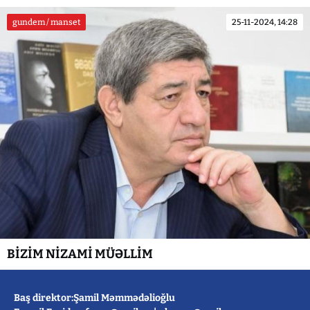
gundem / manset
25-11-2024, 14:28
BİZİM NİZAMİ MÜƏLLİM
Baş direktor:Şamil Məmmədəlioğlu