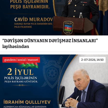
“DƏYİŞƏN DÜNYANIN DƏYİŞMƏZ İNSANLARI”
layihəsindən
gundem / sosial / manset
2-07-2026, 14:50