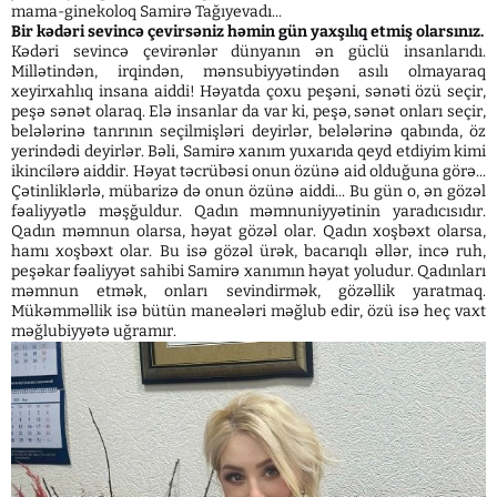
mama-ginekoloq Samirə Tağıyevadı...
Bir kədəri sevincə çevirsəniz həmin gün yaxşılıq etmiş olarsınız.
Kədəri sevincə çevirənlər dünyanın ən güclü insanlarıdı.
Millətindən, irqindən, mənsubiyyətindən asılı olmayaraq
xeyirxahlıq insana aiddi! Həyatda çoxu peşəni, sənəti özü seçir,
peşə sənət olaraq. Elə insanlar da var ki, peşə, sənət onları seçir,
belələrinə tanrının seçilmişləri deyirlər, belələrinə qabında, öz
yerindədi deyirlər. Bəli, Samirə xanım yuxarıda qeyd etdiyim kimi
ikincilərə aiddir. Həyat təcrübəsi onun özünə aid olduğuna görə...
Çətinliklərlə, mübarizə də onun özünə aiddi... Bu gün o, ən gözəl
fəaliyyətlə məşğuldur. Qadın məmnuniyyətinin yaradıcısıdır.
Qadın məmnun olarsa, həyat gözəl olar. Qadın xoşbəxt olarsa,
hamı xoşbəxt olar. Bu isə gözəl ürək, bacarıqlı əllər, incə ruh,
peşəkar fəaliyyət sahibi Samirə xanımın həyat yoludur. Qadınları
məmnun etmək, onları sevindirmək, gözəllik yaratmaq.
Mükəmməllik isə bütün maneələri məğlub edir, özü isə heç vaxt
məğlubiyyətə uğramır.