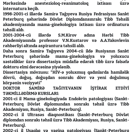
Mərkəzində anestezioloq-reanimatoloq ixtisası üzrə
internatura keçib.
1998-2001-ci illərdə Samirə Tağıyeva Rusiya Fedrasiyası Sankt
Peterburq şəhərində Dövlət Diplomdansınrakı Tibb Təhsili
akademiyasında mama-ginekologiya ixtisası üzrə ordinatura
təhsili alıb.
2001-2004-cü illərdə S.M.Kirov adına Hərbi Tibb
Akademiyasında professor V.N.Kustarov və A.A.Yakovlevin
rəhbərliyi altında aspirantura təhsili alıb.
Daha sonra Samirə Tağıyeva 2004-cü ildə Rusiyanın Sankt
Peterburq şəhərində mama-ginekologiya və yoluxucu
xəstəliklər üzrə dissertasiya müdafiə edərək tibb üzrə fəlsəfə
doktoru elmi dərəcəsinə yiyələnib.
Dissertasiya mövzusu: “HİV-ə yoluxmuş qadınlarda hamiləlik
dövrü, doğuş, doğuşdan sonrakı dövr və yeni doğulmuş
körpənin vəziyyəti”
DOKTOR SAMİRƏ TAĞIYEVANIN İŞTİRAK ETDİYİ
TƏKMİLLƏDİRMƏ KURSLARI:
2001-ci il Mama-ginekologiyada Endokrin patologiyası (Sankt-
Peterburq Dövlət diplomundan sonrakı təhsil üzrə Tibb
Akademiyası, Rusiya, Sankt-Peterburq).
2002-ci il Ultrasəs diaqnostikası (Sankt-Peterburq Dövlət
diplomdan sonrakı təhsil üzrə Tibb Akademiyası, Rusiya, Sankt-
Peterburq).
2002-ci il Uşaqlıq və vagina patologiyası (Sankt-Peterburq