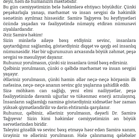
deyil, həm də humanizm məktəbidir.
Bu gün cəmiyyətimizin belə həkimlərə ehtiyacı böyükdür. Çünki
peşəkarlıqla yanaşı, mərhəmət və insan sevgisi də həkimlik
sənətinin ayrılmaz hissəsidir. Samirə Tağıyeva bu keyfiyyətləri
özündə yaşadan və fəaliyyətində nümayiş etdirən nümunəvi
ziyalılardandır.
Əziz Samirə həkim!
Sizin minlərlə ailəyə bəxş etdiyiniz sevinc, insanlara
qaytardığınız sağlamlıq, göstərdiyiniz diqqət və qayğı əsl insanlıq
nümunəsidir. Hər bir uğurunuzun arxasında böyük zəhmət, peşə
sevgisi və məsuliyyət dayanır.
Ruhunuz yorulmasın, çünki siz insanlara ümid bəxş edirsiniz.
Qəlbiniz yorulmasın, çünki o qəlbdə mərhəmət və insan sevgisi
yaşayır.
Əlləriniz yorulmasın, çünki həmin əllər neçə-neçə körpənin ilk
nəfəsinə, neçə-neçə ananın sevinc göz yaşlarına şahidlik edib.
Sizə möhkəm can sağlığı, yeni elmi nailiyyətlər, peşə
fəaliyyətinizdə davamlı uğurlar və tükənməz enerji arzulayırıq.
İnsanların sağlamlığı naminə göstərdiyiniz xidmətlər hər zaman
yüksək qiymətləndirilir və dərin ehtiramla qarşılanır.
Ruhunuz, qəlbiniz, əlləriniz yorulmasın, dəyərli Dr. Samirə
Tağıyeva! Sizin kimi həkimlər cəmiyyətimizin ən böyük
sərvətlərindən biridir.
Taleyini gözəllik və sevinc bəxş etməyə həsr edən Samirə xanım,
ürəyiniz və əlləriniz yorulmasın. Hələ çalınmamış qələbələr