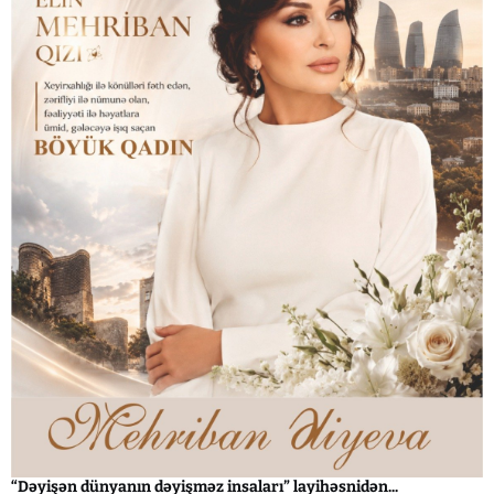
“Dəyişən dünyanın dəyişməz insaları” layihəsnidən...