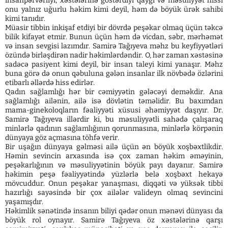
insanpərvərliyi, xəstələrinə göstərdiyi qayğı və məsuliyyət hissi
onu yalnız uğurlu həkim kimi deyil, həm də böyük ürək sahibi
kimi tanıdır.
Müasir tibbin inkişaf etdiyi bir dövrdə peşəkar olmaq üçün təkcə
bilik kifayət etmir. Bunun üçün həm də vicdan, səbr, mərhəmət
və insan sevgisi lazımdır. Samirə Tağıyeva məhz bu keyfiyyətləri
özündə birləşdirən nadir həkimlərdəndir. O, hər zaman xəstəsinə
sadəcə pasiyent kimi deyil, bir insan taleyi kimi yanaşır. Məhz
buna görə də onun qəbuluna gələn insanlar ilk növbədə özlərini
etibarlı əllərdə hiss edirlər.
Qadın sağlamlığı hər bir cəmiyyətin gələcəyi deməkdir. Ana
sağlamlığı ailənin, ailə isə dövlətin təməlidir. Bu baxımdan
mama-ginekoloqların fəaliyyəti xüsusi əhəmiyyət daşıyır. Dr.
Samirə Tağıyeva illərdir ki, bu məsuliyyətli sahədə çalışaraq
minlərlə qadının sağlamlığının qorunmasına, minlərlə körpənin
dünyaya göz açmasına töhfə verir.
Bir uşağın dünyaya gəlməsi ailə üçün ən böyük xoşbəxtlikdir.
Həmin sevincin arxasında isə çox zaman həkim əməyinin,
peşəkarlığının və məsuliyyətinin böyük payı dayanır. Samirə
həkimin peşə fəaliyyətində yüzlərlə belə xoşbəxt hekayə
mövcuddur. Onun peşəkar yanaşması, diqqəti və yüksək tibbi
hazırlığı sayəsində bir çox ailələr valideyn olmaq sevincini
yaşamışdır.
Həkimlik sənətində insanın biliyi qədər onun mənəvi dünyası da
böyük rol oynayır. Samirə Tağıyeva öz xəstələrinə qarşı