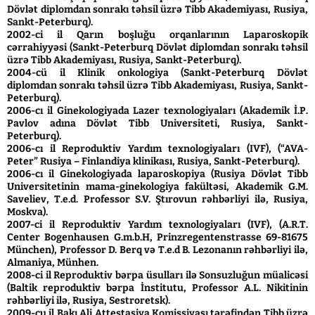
Dövlət diplomdan sonrakı təhsil üzrə Tibb Akademiyası, Rusiya,
Sankt-Peterburq).
2002-ci il Qarın boşluğu orqanlarının Laparoskopik
cərrahiyyəsi (Sankt-Peterburq Dövlət diplomdan sonrakı təhsil
üzrə Tibb Akademiyası, Rusiya, Sankt-Peterburq).
2004-cü il Klinik onkologiya (Sankt-Peterburq Dövlət
diplomdan sonrakı təhsil üzrə Tibb Akademiyası, Rusiya, Sankt-
Peterburq).
2006-cı il Ginekologiyada Lazer texnologiyaları (Akademik İ.P.
Pavlov adına Dövlət Tibb Universiteti, Rusiya, Sankt-
Peterburq).
2006-cı il Reproduktiv Yardım texnologiyaları (IVF), (“AVA-
Peter” Rusiya – Finlandiya klinikası, Rusiya, Sankt-Peterburq).
2006-cı il Ginekologiyada laparoskopiya (Rusiya Dövlət Tibb
Universitetinin mama-ginekologiya fakültəsi, Akademik G.M.
Saveliev, T.e.d. Professor S.V. Ştırovun rəhbərliyi ilə, Rusiya,
Moskva).
2007-ci il Reproduktiv Yardım texnologiyaları (IVF), (A.R.T.
Center Bogenhausen G.m.b.H, Prinzregentenstrasse 69-81675
München), Professor D. Berq və T.e.d B. Lezonanın rəhbərliyi ilə,
Almaniya, Münhen.
2008-ci il Reproduktiv bərpa üsulları ilə Sonsuzluğun müalicəsi
(Baltik reproduktiv bərpa İnstitutu, Professor A.L. Nikitinin
rəhbərliyi ilə, Rusiya, Sestroretsk).
2009-cu il Bakı Ali Attestasiya Komissiyası tərəfindən Tibb üzrə