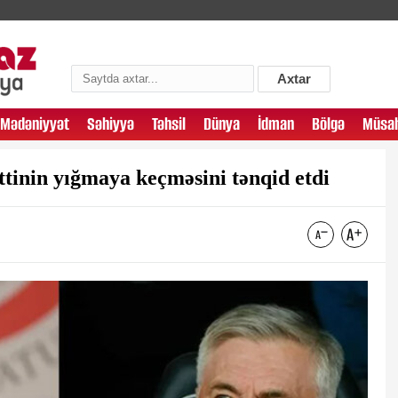
Axtar
Mədəniyyət
Səhiyyə
Təhsil
Dünya
İdman
Bölgə
Müsah
ttinin yığmaya keçməsini tənqid etdi