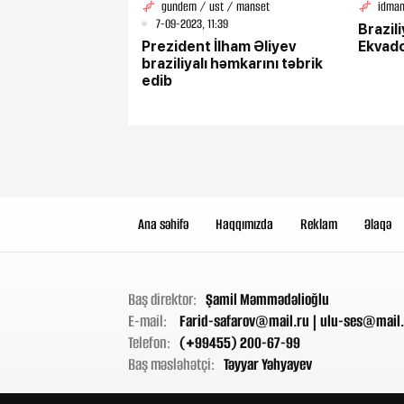
gundem / ust / manset
idman
7-09-2023, 11:39
Brazil
Prezident İlham Əliyev
Ekvado
braziliyalı həmkarını təbrik
edib
Ana səhifə
Haqqımızda
Reklam
Əlaqə
Baş direktor:
Şamil Məmmədəlioğlu
E-mail:
Farid-safarov@mail.ru
|
ulu-ses@mail.
Telefon:
(+99455) 200-67-99
Baş məsləhətçi:
Təyyar Yəhyayev