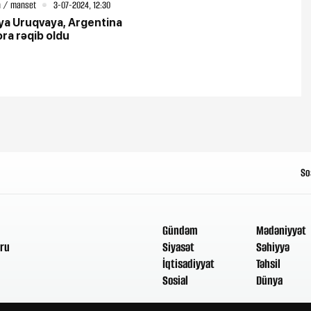
 / manset
3-07-2024, 12:30
iya Uruqvaya, Argentina
ra rəqib oldu
So
Gündəm
Mədəniyyət
ru
Siyasət
Səhiyyə
İqtisadiyyat
Təhsil
Sosial
Dünya