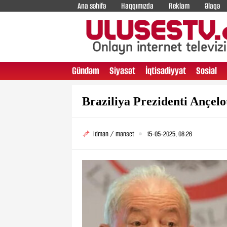
Ana səhifə
Haqqımızda
Reklam
Əlaqə
Gündəm
Siyasət
İqtisadiyyat
Sosial
Braziliya Prezidenti Ançelo
idman / manset
15-05-2025, 08:26