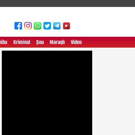
ibə
Kriminal
Şou
Maraqlı
Video