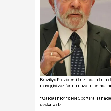
Braziliya Prezidenti Luiz İnasio Lula d
məşqçisi vəzifəsinə dəvət olunmasını
“Qafqazinfo” “beIN Sports”a istinadən x
səsləndirib: