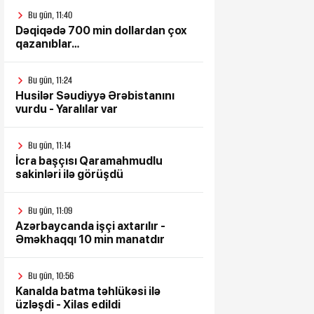
Bu gün, 11:40
Dəqiqədə 700 min dollardan çox
qazanıblar…
Bu gün, 11:24
Husilər Səudiyyə Ərəbistanını
vurdu - Yaralılar var
Bu gün, 11:14
İcra başçısı Qaramahmudlu
sakinləri ilə görüşdü
Bu gün, 11:09
Azərbaycanda işçi axtarılır -
Əməkhaqqı 10 min manatdır
Bu gün, 10:56
Kanalda batma təhlükəsi ilə
üzləşdi - Xilas edildi