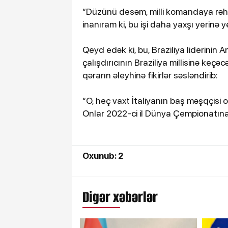
“Düzünü desəm, milli komandaya rəhb
inanıram ki, bu işi daha yaxşı yerinə ye
Qeyd edək ki, bu, Braziliya liderinin An
çalışdırıcının Braziliya millisinə keç
qərarın əleyhinə fikirlər səsləndirib:
“O, heç vaxt İtaliyanın baş məşqçisi o
Onlar 2022-ci il Dünya Çempionatına 
Oxunub: 2
Digər xəbərlər