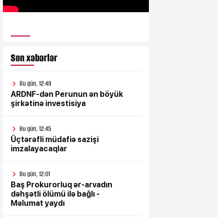
ULUSƏS TV
Son xəbərlər
Bu gün, 12:49
ARDNF-dən Perunun ən böyük
şirkətinə investisiya
Bu gün, 12:45
Üçtərəfli müdafiə sazişi
imzalayacaqlar
Bu gün, 12:01
Baş Prokurorluq ər-arvadın
dəhşətli ölümü ilə bağlı -
Məlumat yaydı