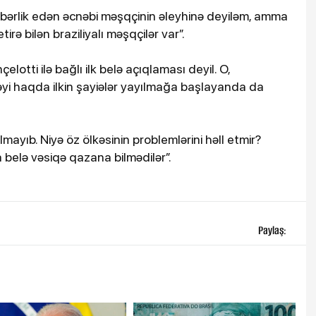
ərlik edən əcnəbi məşqçinin əleyhinə deyiləm, amma
tirə bilən braziliyalı məşqçilər var”.
çelotti ilə bağlı ilk belə açıqlaması deyil. O,
əcəyi haqda ilkin şayiələr yayılmağa başlayanda da
lmayıb. Niyə öz ölkəsinin problemlərini həll etmir?
belə vəsiqə qazana bilmədilər”.
Paylaş: