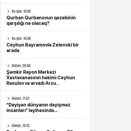
Bu gün, 10:52
Qurban Qurbanovun qəzəbinin
qarşılığı nə olacaq?
Bu gün, 10:46
Ceyhun Bayramovla Zelenski bir
arada
Dünən, 20:06
Şəmkir Rayon Mərkəzi
Xəstəxanasının həkimi Ceyhun
Rəsulov və arvadı Arzu
Əskərovanın icra etdiyi mioma
əməliyyatından sonra qadının
Dünən, 17:57
ölümü ilə bağlı Şəmkir rayon
“Dəyişən dünyanın dəyişməz
prokrurluğunda araşdırma
insanları” layihəsində...
aparılır
Dünən, 13:13