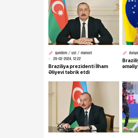
gundem / ust / manset
dunya
29-02-2024, 12:22
Brazil
Braziliya prezidenti İlham
əməliy
Əliyevi təbrik etdi