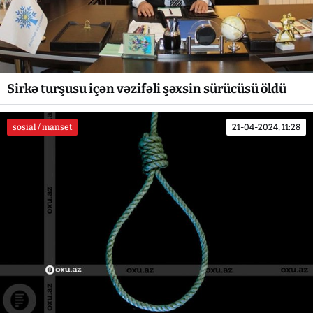
Sirkə turşusu içən vəzifəli şəxsin sürücüsü öldü
sosial / manset
21-04-2024, 11:28