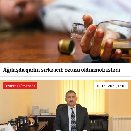
Ağdaşda qadın sirkə içib özünü öldürmək istədi
kriminal / manset
10-09-2023, 12:01