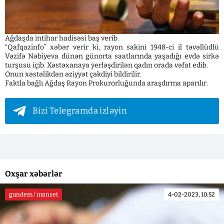
Ağdaşda intihar hadisəsi baş verib.
“Qafqazinfo” xəbər verir ki, rayon sakini 1948-ci il təvəllüdlü
Vəzifə Nəbiyeva dünən günorta saatlarında yaşadığı evdə sirkə
turşusu içib. Xəstəxanaya yerləşdirilən qadın orada vəfat edib.
Onun xəstəlikdən əziyyət çəkdiyi bildirilir.
Faktla bağlı Ağdaş Rayon Prokurorluğunda araşdırma aparılır.
Bizi Telegramda izləyin
Oxşar xəbərlər
gundem / manset
4-02-2023, 10:52