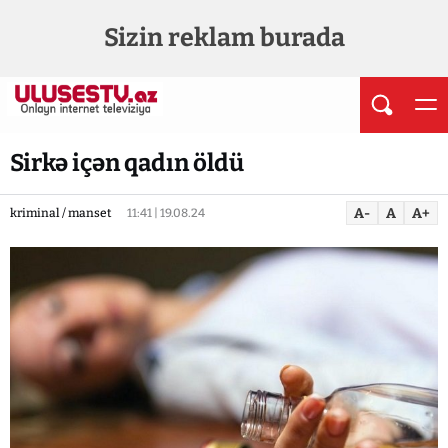
Sizin reklam burada
Sirkə içən qadın öldü
A-
A
A+
kriminal / manset
11:41 | 19.08.24