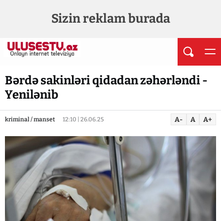
Sizin reklam burada
Bərdə sakinləri qidadan zəhərləndi -
Yenilənib
A-
A
A+
kriminal / manset
12:10 | 26.06.25