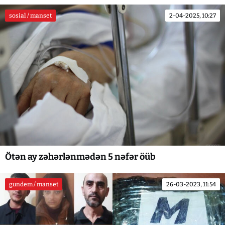
sosial / manset
2-04-2025, 10:27
Ötən ay zəhərlənmədən 5 nəfər öüb
gundem / manset
26-03-2023, 11:54