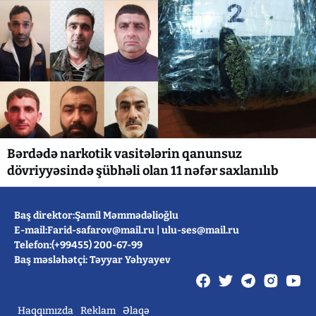
Bərdədə narkotik vasitələrin qanunsuz
dövriyyəsində şübhəli olan 11 nəfər saxlanılıb
Baş direktor:Şamil Məmmədəlioğlu
E-mail:
Farid-safarov@mail.ru
|
ulu-ses@mail.ru
Telefon:(+99455) 200-67-99
Baş məsləhətçi: Təyyar Yəhyayev
Haqqımızda
Reklam
Əlaqə