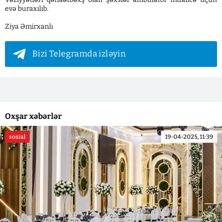
evə buraxılıb.
Ziya Əmirxanlı
Bizi Telegramda izləyin
Oxşar xəbərlər
sosial
19-04-2025, 11:39