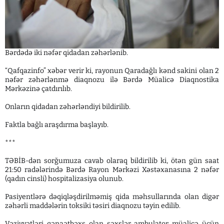
Bərdədə iki nəfər qidadan zəhərlənib.
“Qafqazinfo” xəbər verir ki, rayonun Qaradağlı kənd sakini olan 2
nəfər zəhərlənmə diaqnozu ilə Bərdə Müalicə Diaqnostika
Mərkəzinə çatdırılıb.
Onların qidadan zəhərləndiyi bildirilib.
Faktla bağlı araşdırma başlayıb.
***
TƏBİB-dən sorğumuza cavab olaraq bildirilib ki, ötən gün saat
21:50 radələrində Bərdə Rayon Mərkəzi Xəstəxanasına 2 nəfər
(qadın cinsli) hospitalizasiya olunub.
Pasiyentlərə dəqiqləşdirilməmiş qida məhsullarında olan digər
zəhərli maddələrin toksiki təsiri diaqnozu təyin edilib.
Vəziyyətləri qənaətbəxş olan şəxslər ambulator müalicə üçün