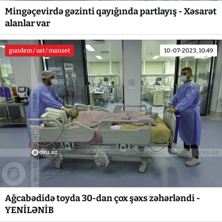
Mingəçevirdə gəzinti qayığında partlayış - Xəsarət
alanlar var
gundem / ust / manset
10-07-2023, 10:49
Ağcabədidə toyda 30-dan çox şəxs zəhərləndi -
YENİLƏNİB