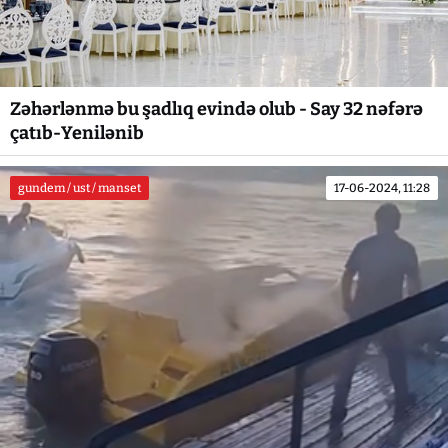
Zəhərlənmə bu şadlıq evində olub - Say 32 nəfərə
çatıb-Yenilənib
gundem / ust / manset
17-06-2024, 11:28