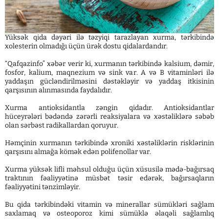
Yüksək qida dəyəri ilə təzyiqi tarazlayan xurma, tərkibində
xolesterin olmadığı üçün ürək dostu qidalardandır.
“Qafqazinfo” xəbər verir ki, xurmanın tərkibində kalsium, dəmir,
fosfor, kalium, maqnezium və sink var. A və B vitaminləri ilə
yaddaşın gücləndirilməsini dəstəkləyir və yaddaş itkisinin
qarşısının alınmasında faydalıdır.
Xurma antioksidantla zəngin qidadır. Antioksidantlar
hüceyrələri bədəndə zərərli reaksiyalara və xəstəliklərə səbəb
olan sərbəst radikallardan qoruyur.
Həmçinin xurmanın tərkibində xroniki xəstəliklərin risklərinin
qarşısını almağa kömək edən polifenollar var.
Xurma yüksək lifli məhsul olduğu üçün xüsusilə mədə-bağırsaq
traktının fəaliyyətinə müsbət təsir edərək, bağırsaqların
fəaliyyətini tənzimləyir.
Bu qida tərkibindəki vitamin və minerallar sümükləri sağlam
saxlamaq və osteoporoz kimi sümüklə əlaqəli sağlamlıq