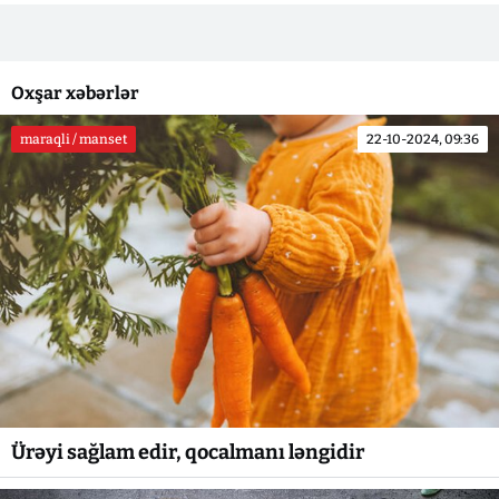
Oxşar xəbərlər
maraqli / manset
22-10-2024, 09:36
Ürəyi sağlam edir, qocalmanı ləngidir