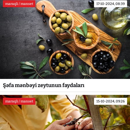
maraqli / manset
17-10-2024, 08:39
Şəfa mənbəyi zeytunun faydaları
maraqli / manset
15-10-2024, 09:26