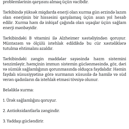
problemlərinin qarşısını almaq üçün vacibdir.
Tərkibində yüksək miqdarda enerji olan xurma gün ərzində lazım
olan enerjinin bir hissəsini qarşılamaq üçün asan yol hesab
edilir. Xurma həm də inkişaf çağında olan uşaqlar üçün sağlam
enerji mənbəyidir.
Tərkibindəki B vitamini ilə Alzheimer xəstəliyindən qoruyur.
Müntəzəm və ölçülü istehlak edildikdə bu cür xəstəliklərə
tutulma ehtimalını azaldır.
Tərkibindəki zəngin maddələr sayəsində həzm sistemini
tənzimləyir, həmçinin immun sistemin güclənməsində, göz, dəri
və sümük sağlamlığının qorunmasında olduqca faydalıdır. Həmin
faydalı xüsusiyyətinə görə xurmanın xüsusilə də hamilə və süd
verən qadınların da istehlak etməsi tövsiyə olunur.
Beləliklə xurma:
1. Ürək sağlamlığını qoruyur.
2. Antioksidantlarla zəngindir.
3. Yaddaşı gücləndirir.