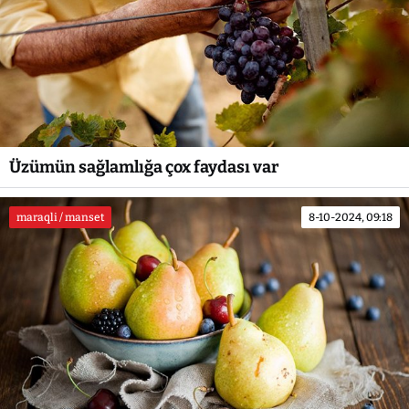
Üzümün sağlamlığa çox faydası var
maraqli / manset
8-10-2024, 09:18