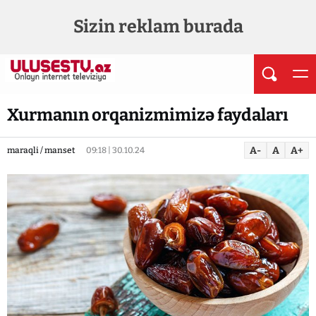
Sizin reklam burada
Xurmanın orqanizmimizə faydaları
A-
A
A+
maraqli / manset
09:18 | 30.10.24