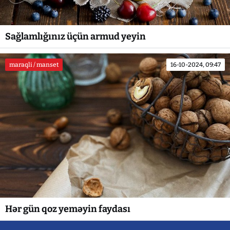
Sağlamlığınız üçün armud yeyin
maraqli / manset
16-10-2024, 09:47
Hər gün qoz yeməyin faydası